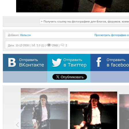
+ Получить ссылку на фотографию для блогов, форумов, ком
Добавил
:
Нельсон
Просмотреть фотографию в
Дата: 10-12-2009 |
5.0 (1) |
2948 |
2