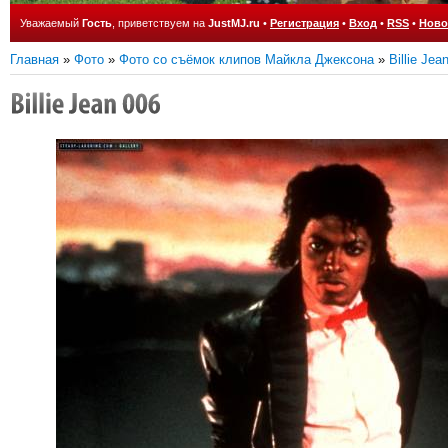
Уважаемый
Гость
, приветствуем на
JustMJ.ru
•
Регистрация
•
Вход
•
RSS
•
Ново
Главная
»
Фото
»
Фото со съёмок клипов Майкла Джексона
»
Billie Jea