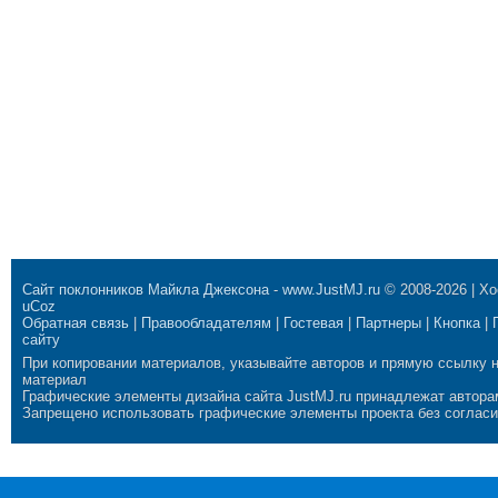
Сайт поклонников Майкла Джексона
-
www.JustMJ.ru
© 2008-2026 |
Хо
uCoz
Обратная связь
|
Правообладателям
|
Гостевая
|
Партнеры
|
Кнопка
|
сайту
При копировании материалов, указывайте авторов и прямую ссылку 
материал
Графические элементы дизайна сайта JustMJ.ru принадлежат автора
Запрещено использовать графические элементы проекта без согласи