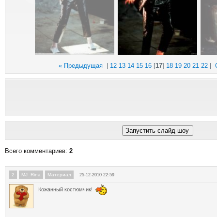
« Предыдущая
|
12
13
14
15
16
[
17
]
18
19
20
21
22
|
Всего комментариев
:
2
2
MJ_Rina
Материал
25-12-2010 22:59
Кожанный костюмчик!