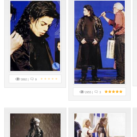
3892 |
9
2955 |
3