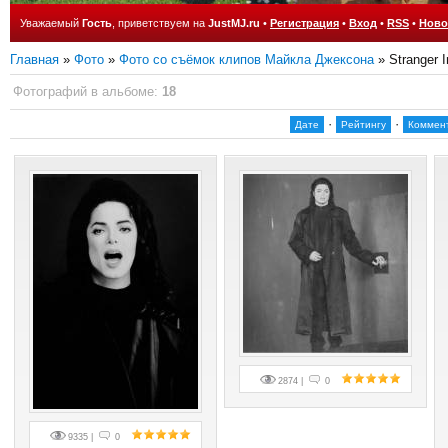
Уважаемый
Гость
, приветствуем на
JustMJ.ru
•
Регистрация
•
Вход
•
RSS
•
Ново
Главная
»
Фото
»
Фото со съёмок клипов Майкла Джексона
» Stranger 
Фотографий в альбоме
:
18
·
·
Дате
Рейтингу
Коммен
2874 |
0
9335 |
0