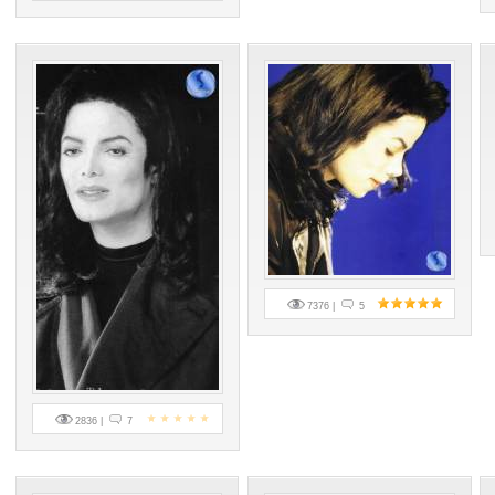
7376 |
5
2836 |
7