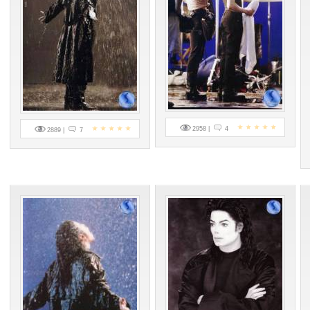
2958 |
4
2889 |
7