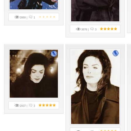
2669 |
1
3676 |
3
2937 |
3