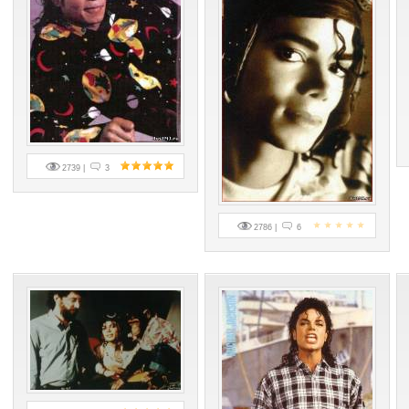
2739 |
3
2786 |
6