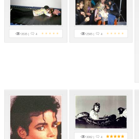
3535 |
4
2585 |
4
3082 |
4