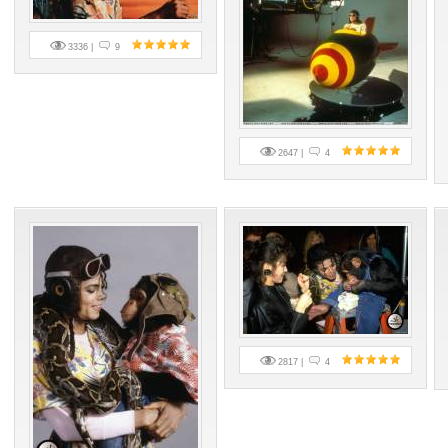
3336 |
9
2647 |
4
2817 |
4