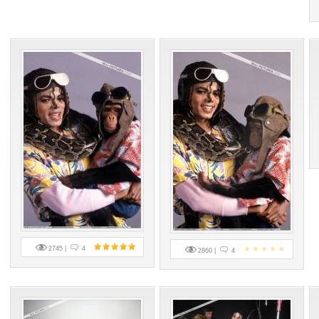
2745 |
4
2860 |
4