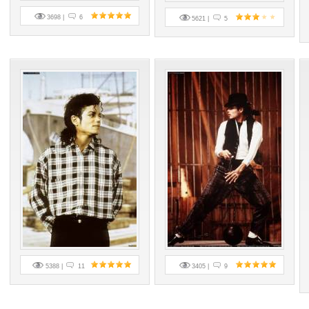
3698 |
6
5621 |
5
5388 |
11
3405 |
9