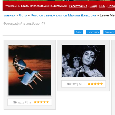
Уважаемый
Гость
, приветствуем на
JustMJ.ru
•
Регистрация
•
Вход
•
RSS
•
Ново
Главная
»
Фото
»
Фото со съёмок клипов Майкла Джексона
» Leave Me
Фотографий в альбоме
:
47
·
·
Дате
Рейтингу
Коммен
2387 |
1
3621 |
5