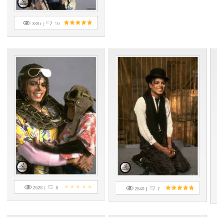
3397 |
10
2628 |
6
2849 |
7