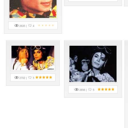
2635 |
4
2702 |
5
2656 |
5