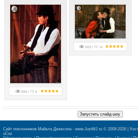
3223 |
12
3263 |
6
Сайт поклонников Майкла Джексона
-
www.JustMJ.ru
© 2008-2026 |
Хост
uCoz