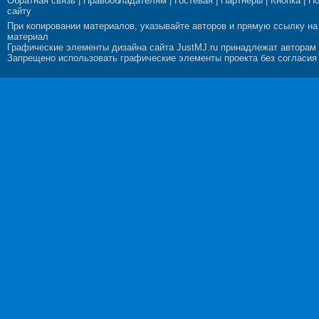
Обратная связь
|
Правообладателям
|
Гостевая
|
Партнеры
|
Кнопка
|
П
сайту
При копировании материалов, указывайте авторов и прямую ссылку на
материал
Графические элементы дизайна сайта JustMJ.ru принадлежат авторам
Запрещено использовать графические элементы проекта без согласия