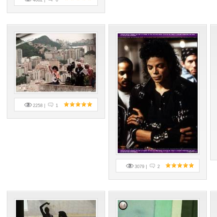
4082 |
0
2258 |
1
3079 |
2