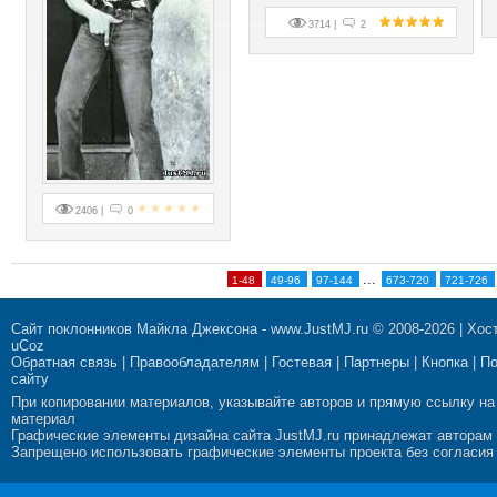
3714 |
2
2406 |
0
...
1-48
49-96
97-144
673-720
721-726
Сайт поклонников Майкла Джексона
-
www.JustMJ.ru
© 2008-2026 |
Хост
uCoz
Обратная связь
|
Правообладателям
|
Гостевая
|
Партнеры
|
Кнопка
|
П
сайту
При копировании материалов, указывайте авторов и прямую ссылку на
материал
Графические элементы дизайна сайта JustMJ.ru принадлежат авторам
Запрещено использовать графические элементы проекта без согласия