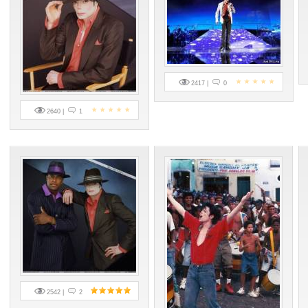
2417 |
0
2640 |
1
2542 |
2