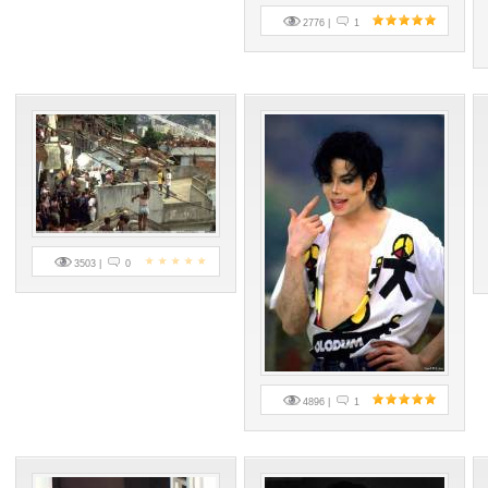
2776 |
1
3503 |
0
4896 |
1