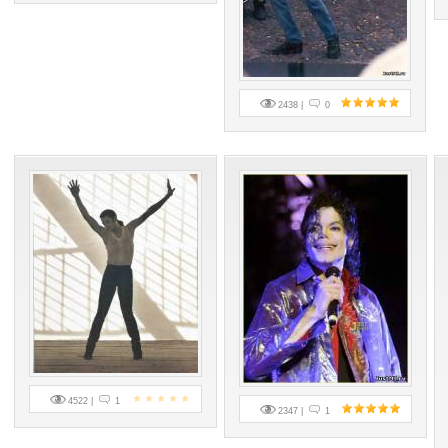
2438 |
0
4522 |
1
2347 |
1