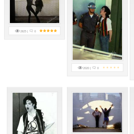
2825 |
0
2020 |
0