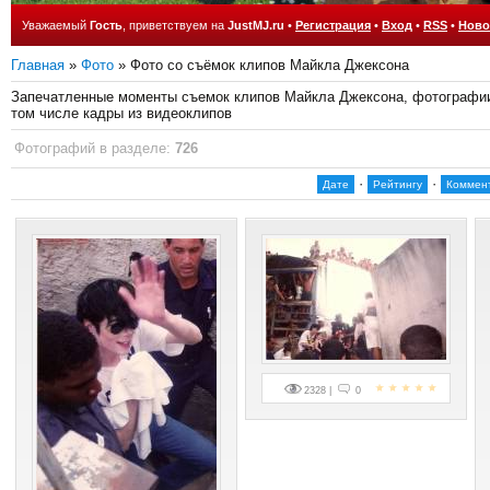
Уважаемый
Гость
, приветствуем на
JustMJ.ru
•
Регистрация
•
Вход
•
RSS
•
Ново
Главная
»
Фото
» Фото со съёмок клипов Майкла Джексона
Запечатленные моменты съемок клипов Майкла Джексона, фотографи
том числе кадры из видеоклипов
Фотографий в разделе
:
726
·
·
Дате
Рейтингу
Коммен
2328 |
0