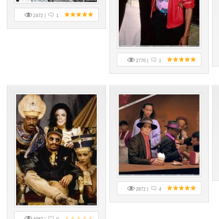
2472 |
1
2770 |
1
2872 |
4