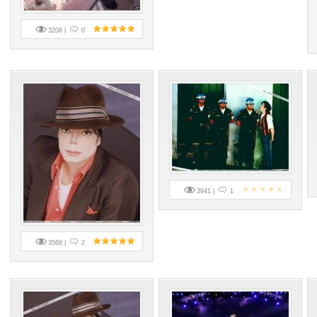
3208 |
0
3941 |
1
3568 |
2