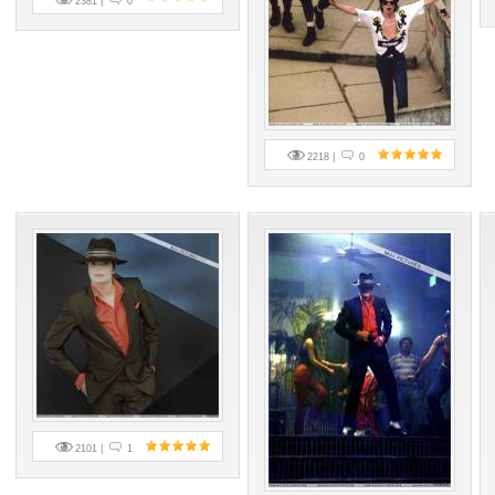
2381 |
0
2218 |
0
2101 |
1