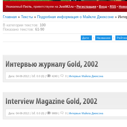
Уважаемый
Гость
, приветствуем на
JustMJ.ru
•
Регистрация
•
Вход
•
RSS
•
Ново
Главная
»
Тексты
»
Подробная информация о Майкле Джексоне
» Инте
В категории текстов
:
100
Показано текстов
:
61-90
·
·
Дате
Названию
Рейтин
Дата: 04-06-2012 |
0.0
(
0
) |
4240 |
0 |
Интервью Майкла Джексона
Дата: 04-06-2012 |
0.0
(
0
) |
9869 |
0 |
Интервью Майкла Джексона