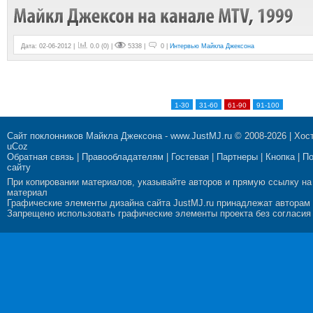
Дата: 02-06-2012 |
0.0
(
0
) |
5338 |
0 |
Интервью Майкла Джексона
1-30
31-60
61-90
91-100
Сайт поклонников Майкла Джексона
-
www.JustMJ.ru
© 2008-2026 |
Хост
uCoz
Обратная связь
|
Правообладателям
|
Гостевая
|
Партнеры
|
Кнопка
|
П
сайту
При копировании материалов, указывайте авторов и прямую ссылку на
материал
Графические элементы дизайна сайта JustMJ.ru принадлежат авторам
Запрещено использовать графические элементы проекта без согласия