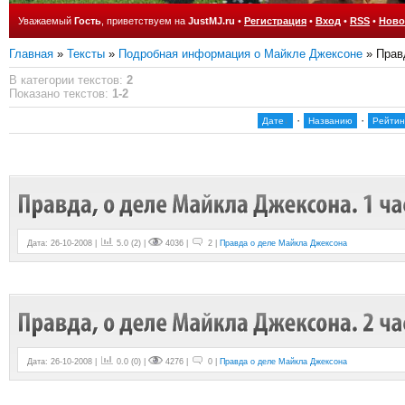
Уважаемый
Гость
, приветствуем на
JustMJ.ru
•
Регистрация
•
Вход
•
RSS
•
Ново
Главная
»
Тексты
»
Подробная информация о Майкле Джексоне
» Прав
В категории текстов
:
2
Показано текстов
:
1-2
·
·
Дате
Названию
Рейтин
Дата: 26-10-2008 |
5.0
(
2
) |
4036 |
2 |
Правда о деле Майкла Джексона
Дата: 26-10-2008 |
0.0
(
0
) |
4276 |
0 |
Правда о деле Майкла Джексона