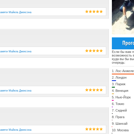
памяти Майкла Джексона
памяти Майкла Джексона
Если бы вам 
возможность в
куда вы бы в
очередь:
1.
Лос-Анжеле
2.
Лондон
3.
Париж
4.
Венеция
памяти Майкла Джексона
5.
Нью-Йорк
6.
Токио
7.
Сидней
8.
Прага
9.
Шанхай
памяти Майкла Джексона
10.
Москва