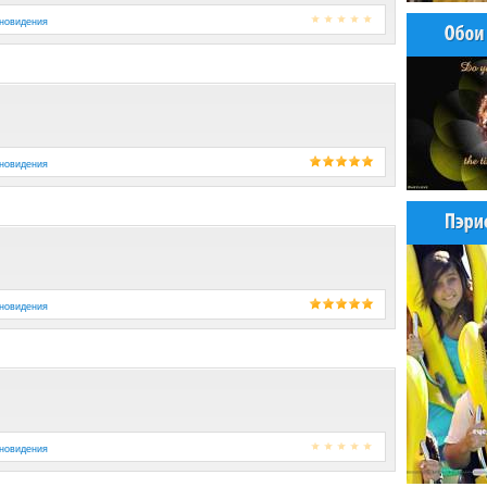
новидения
новидения
новидения
новидения