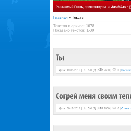
Уважаемый
Гость
, приветствуем на
JustMJ.ru
•
Главная
»
Тексты
Текстов в архиве
:
1078
Показано текстов
:
1-30
Дата: 19-05-2015 |
5.0
(
2
) |
2680 |
0 |
Расска
Дата: 06-12-2014 |
5.0
(
2
) |
9906 |
0 |
Стихи 