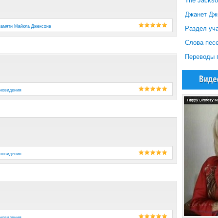
The Jackso
Джанет Дж
памяти Майкла Джексона
Раздел уча
Слова песе
Переводы 
новидения
новидения
новидения