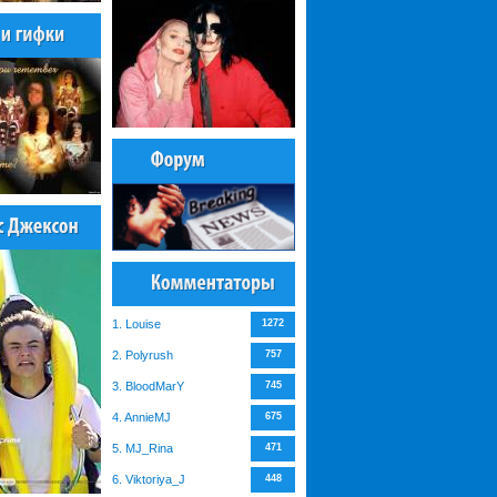
1. Louise
1272
2. Polyrush
757
3. BloodMarY
745
4. AnnieMJ
675
5. MJ_Rina
471
6. Viktoriya_J
448