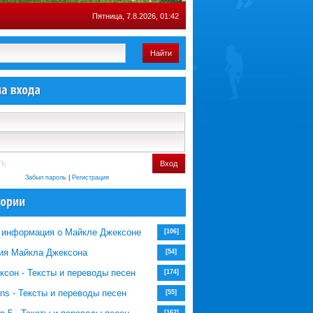
Пятница, 7.8.2026, 01:42
Найти
ть
Вход
Забыл пароль
|
Регистрация
 информация о Майкле Джексоне
[106]
ия Майкла Джексона
[54]
сон - Тексты и переводы песен
[174]
ns - Тексты и переводы песен
[55]
[162]