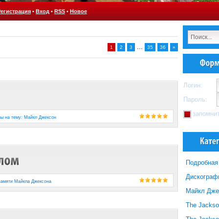
Регистрация
•
Вход
•
RSS
•
Новое
...
1
2
3
35
36
»
Логин:
Пароль:
запомни
зы на тему: Майкл Джексон
Подробная
Дискограф
памяти Майкла Джексона
Майкл Джек
The Jackso