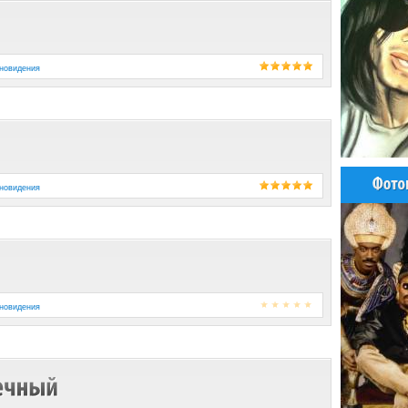
новидения
новидения
новидения