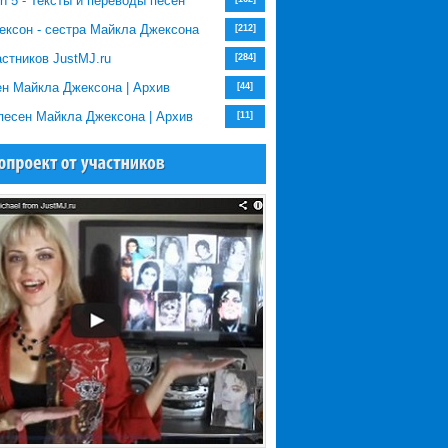
n 5 - Тексты и переводы песен
ексон - сестра Майкла Джексона
[212]
стников JustMJ.ru
[284]
н Майкла Джексона | Архив
[44]
песен Майкла Джексона | Архив
[11]