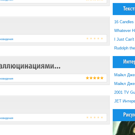
16 Candles
Whatever H
I Just Can't
новидения
Rudolph th
Майкл Джекс
новидения
Майкл Джек
2001 TV Gui
JET Интерв
новидения