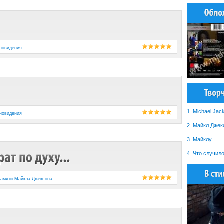
новидения
1. Michael Jac
новидения
2. Майкл Джекс
3. Майклу...
4. Что случило
памяти Майкла Джексона