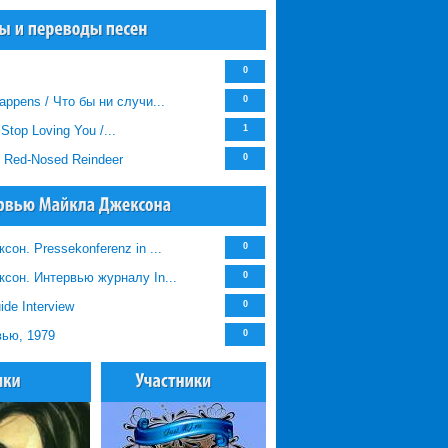
0
appens / Что бы ни случи...
0
 Stop Loving You /...
1
e Red-Nosed Reindeer
0
он. Pressekonferenz in ...
0
сон. Интервью журналу In...
0
de Interview
0
ью, 1979
0