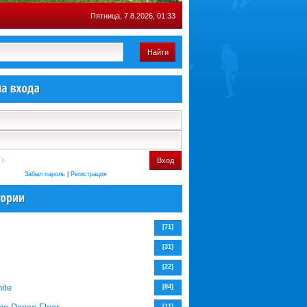
Пятница, 7.8.2026, 01:33
Найти
ть
Вход
Забыл пароль
|
Регистрация
[71]
[31]
[22]
ite
[84]
[11]