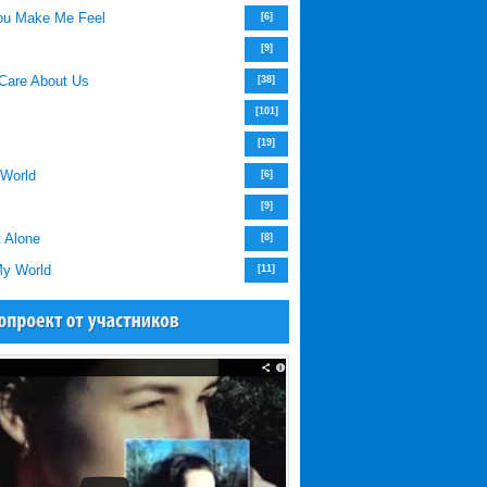
ou Make Me Feel
[6]
[9]
 Care About Us
[38]
[101]
[19]
 World
[6]
[9]
 Alone
[8]
y World
[11]