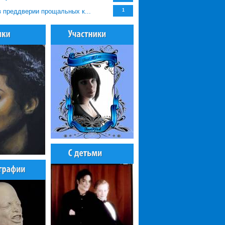
 преддверии прощальных к...
1