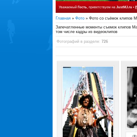
Уважаемый
Гость
, приветствуем на
JustMJ.ru
•
Главная
»
Фото
» Фото со съёмок клипов 
Запечатленные моменты съемок клипов Ма
том числе кадры из видеоклипов
Фотографий в разделе
:
726