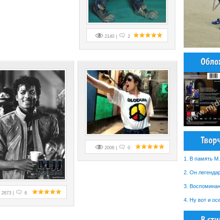
2140 |
2
2006 |
0
1. В память M.
2. Он легендар
3. Воспоминани
2873 |
6
4. Ну вот и осе