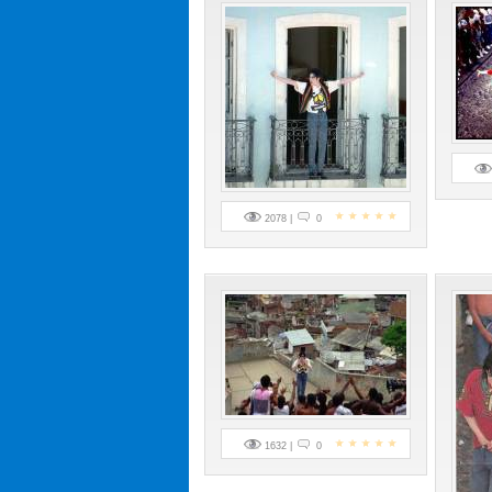
2078 |
0
1632 |
0