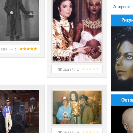
Интервью в
2874 |
0
2321 |
2
2347 |
0