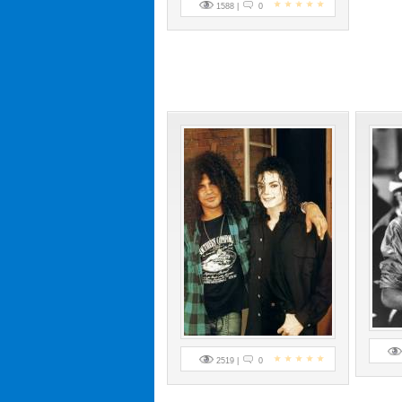
1588 |
0
2519 |
0