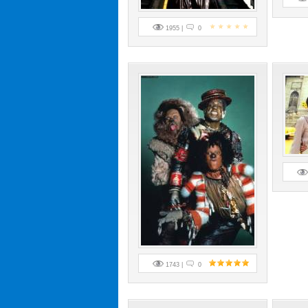
1955 |
0
1743 |
0