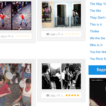
The Way Y
The Wiz
They Don't
This is it
Thriller
1946 |
0
2113 |
0
We Are the
Who Is It
You Are Not
You Rock M
2331 |
1