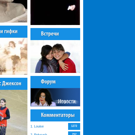
1. Louise
1272
2. Polyrush
757