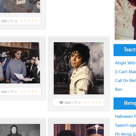
2350 |
0
Alright Wit
(I Can't Mak
Call On Me
Ben
1665 |
1
6005 |
0
Halloween R
Speech agai
Из бесед 