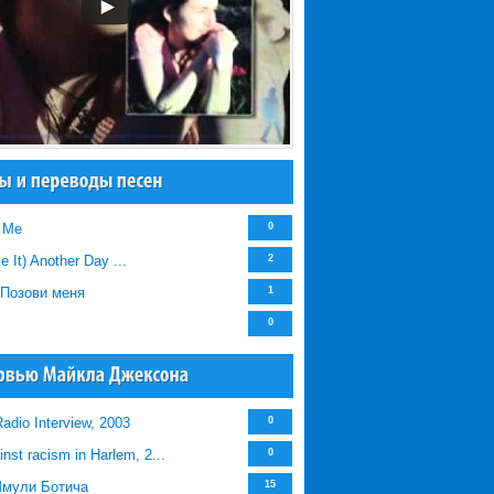
h Me
0
e It) Another Day ...
2
/Позови меня
1
0
adio Interview, 2003
0
nst racism in Harlem, 2...
0
Шмули Ботича
15