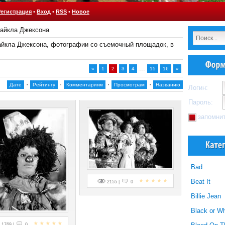
Регистрация
•
Вход
•
RSS
•
Новое
Майкла Джексона
йкла Джексона, фотографии со съемочный площадок, в
...
«
1
2
3
4
15
16
»
·
·
·
·
Дате
Рейтингу
Комментариям
Просмотрам
Названию
Логин:
Пароль:
запомни
Bad
Beat It
2155 |
0
Billie Jean
Black or Wh
1769 |
0