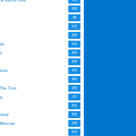
he Dance Floor
[22]
[8]
[11]
[20]
 Me
[11]
et
[44]
[25]
lone
[47]
r
[20]
The Time
[10]
ay
[7]
[21]
minal
[19]
n Moscow
[18]
[17]