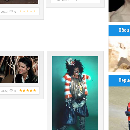
2081 |
0
2325 |
0