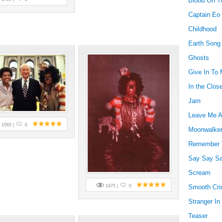
Blood On T
Captain Eo
Childhood
Earth Song
Ghosts
Give In To
In the Clos
Jam
Leave Me A
1565 |
0
Moonwalke
Remember 
Say Say S
Scream
1475 |
0
Smooth Cri
Stranger I
Teaser