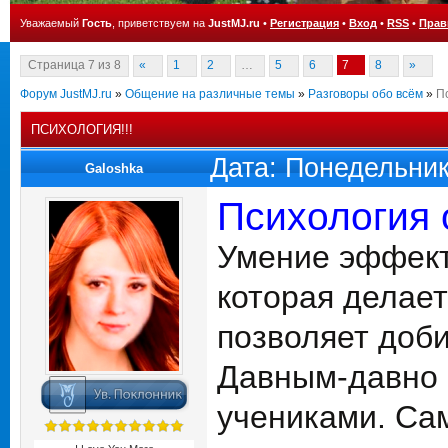
Уважаемый
Гость
, приветствуем на
JustMJ.ru
•
Регистрация
•
Вход
•
RSS
•
Прав
Страница
7
из
8
«
1
2
…
5
6
7
8
»
Форум JustMJ.ru
»
Общение на различные темы
»
Разговоры обо всём
»
Пс
ПСИХОЛОГИЯ!!!
Дата: Понедельник
Galoshka
Психология
Умение эффект
которая делае
позволяет доби
Давным-давно 
учениками. Са