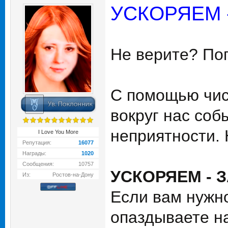
УСКОРЯЕМ 
Не верите? По
С помощью чис
вокруг нас соб
неприятности. 
I Love You More
Репутация:
16077
Награды:
1020
Сообщения:
10757
УСКОРЯЕМ - 
Из:
Ростов-на-Дону
Если вам нужно
опаздываете на