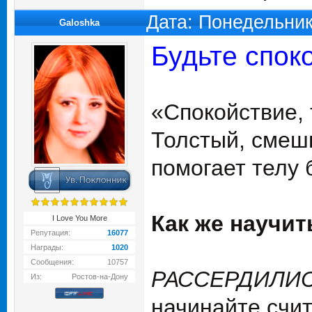
Дата: Понедельник
Galoshka
Будьте спок
«Спокойствие, 
Толстый, смеш
помогает телу 
Как же научит
I Love You More
Репутация:
16077
Награды:
1020
Сообщения:
10757
РАССЕРДИЛИС
Из:
Ростов-на-Дону
начинайте счит