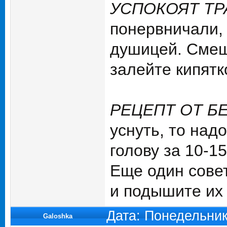
УСПОКОЯТ ТР
понервничали, 
душицей. Смеш
залейте кипятк
РЕЦЕПТ ОТ 
уснуть, то над
голову за 10-1
Еще один сове
и подышите их 
Дата: Понедельник
Galoshka