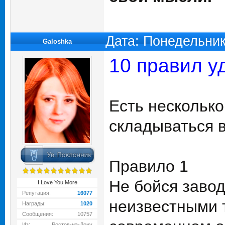
Дата: Понедельник
Galoshka
10 правил у
Есть несколько
складываться в
Правило 1
Не бойся завод
I Love You More
Репутация:
16077
неизвестными 
Награды:
1020
Сообщения:
10757
Из:
Ростов-на-Дону