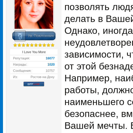
позволять людя
делать в Ваше
Однако, иногда
неудовлетворен
зависимости, ч
I Love You More
Репутация:
16077
от этой безнад
Награды:
1020
Сообщения:
10757
Например, наи
Из:
Ростов-на-Дону
работы, должно
наименьшего с
безопаснее, вм
Вашей мечты. Е