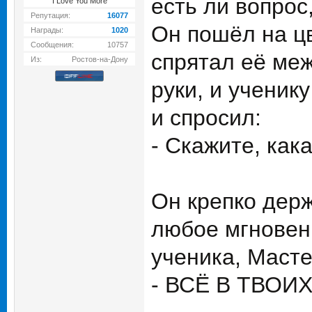
есть ли вопрос
I Love You More
Репутация:
16077
Он пошёл на цв
Награды:
1020
Сообщения:
10757
спрятал её меж
Из:
Ростов-на-Дону
руки, и ученик
и спросил:
- Скажите, как
Он крепко держ
любое мгновени
ученика, Масте
- ВСЁ В ТВОИХ