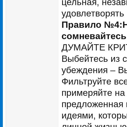
цельная, неза
удовлетворять 
Правило №4:Н
сомневайтесь
ДУМАЙТЕ КРИТ
Выбейтесь из 
убеждения – В
Фильтруйте вс
примеряйте на 
предложенная 
идеями, котор
личной жизнью