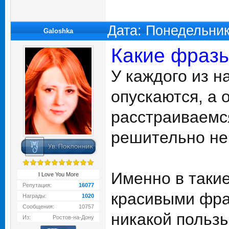
Дата: Понедельник
Galoshka
Какие фразы
У каждого из н
опускаются, а 
расстраиваемся
решительно не
Именно в таки
I Love You More
Репутация:
16077
красивыми фраз
Награды:
1020
Сообщения:
10757
никакой пользы
Из:
Ростов-на-Дону