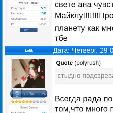
свете ана чувс
We Are Forever
Репутация:
7779
Майклу!!!!!!!П
Награды:
1081
Сообщения:
3634
Из:
Серов
планету как мн
тбе
Дата: Четверг, 29-
Lolik
Quote
(
polyrush
)
стыдно подозрева
Всегда рада по
том,что много 
Speed Demon
Репутация:
170