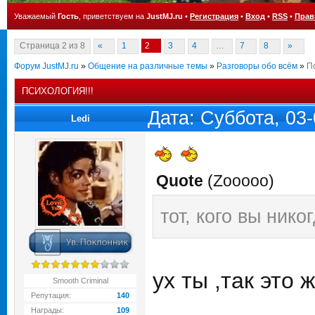
Уважаемый
Гость
, приветствуем на
JustMJ.ru
•
Регистрация
•
Вход
•
RSS
•
Прав
Страница
2
из
8
«
1
2
3
4
…
7
8
»
Форум JustMJ.ru
»
Общение на различные темы
»
Разговоры обо всём
»
Пс
ПСИХОЛОГИЯ!!!
Дата: Суббота, 03
Ledi
Quote
(
Zooooo
)
тот, кого вы нико
ух ты ,так это 
Smooth Criminal
Репутация:
140
Награды:
109