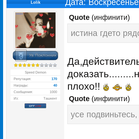
Дата: Воскресенье
Lolik
Quote
(
инфинити
)
истина гдето ряд
Да,действитель
доказать.......
Speed Demon
Репутация:
170
плохо!!
Награды:
40
Сообщения:
1000
Quote
(
инфинити
)
Из:
Ташкент
усе подвиньтесь