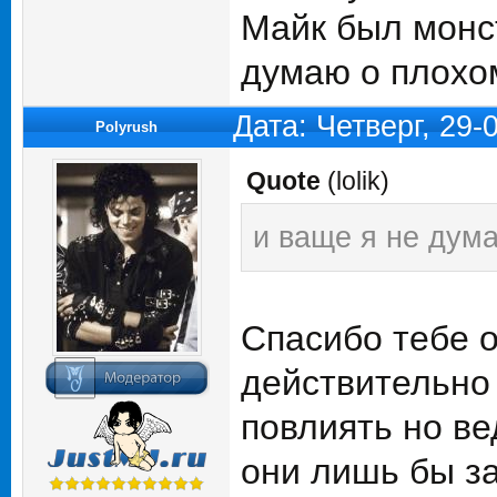
Майк был монст
думаю о плохо
Дата: Четверг, 29
Polyrush
Quote
(
lolik
)
и ваще я не дум
Спасибо тебе 
действительно 
повлиять но ве
они лишь бы з