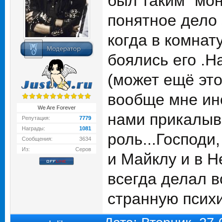
был таким "мон
понятное дело 
когда в комнат
боялись его .Н
(может ещё это
вообще мне ино
We Are Forever
нами прикалыв
Репутация:
7779
Награды:
1081
роль...Господи,
Сообщения:
3634
Из:
Серов
и Майклу и в Н
всегда делал в
странную психи