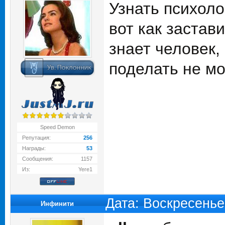
Узнать психоло
вот как застав
знает человек,
поделать не мо
Speed Demon
Репутация:
256
Награды:
53
Сообщения:
1157
Из:
Yere1
Дата: Воскресенье
Инфинити