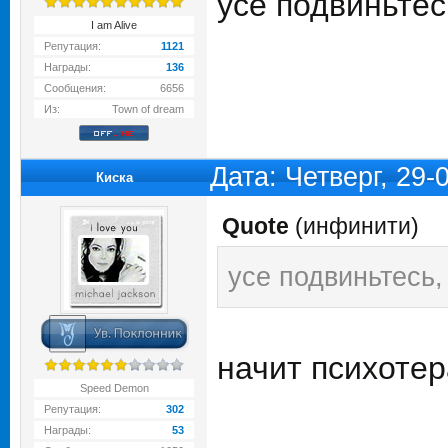
усе подвиньтесь
I am Alive
Репутация:
1121
Награды:
136
Сообщения:
6656
Из:
Town of dream
Дата: Четверг, 29
Киска
Quote
(
инфинити
)
усе подвиньтесь, 
начит психотер
Speed Demon
Репутация:
302
Награды:
53