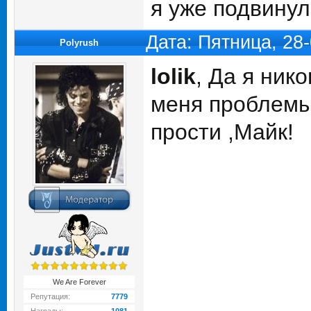
я уже подвинул
Дата: Пятница, 28
Polyrush
lolik
, Да я ник
меня проблемы 
прости ,Майк!
We Are Forever
Репутация:
7779