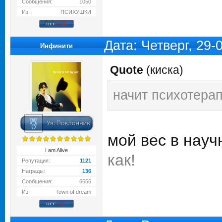
Сообщения:
1050
Из:
ПСИХУШКИ
Дата: Четверг, 29
Инфинити
Quote
(
киска
)
начит психотерап
мой вес в науч
I am Alive
как!
Репутация:
1121
Награды:
136
Сообщения:
6656
Из:
Town of dream