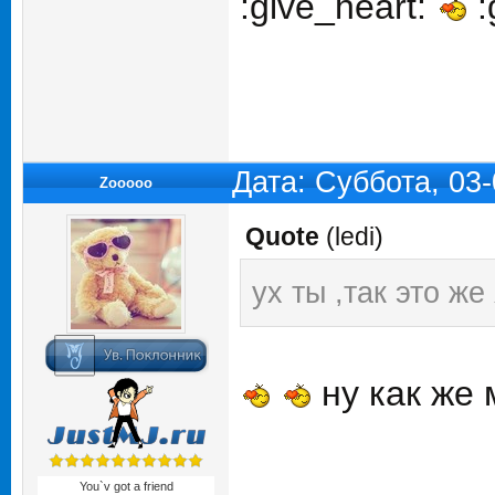
:give_heart:
:
Дата: Суббота, 03
Zooooo
Quote
(
ledi
)
ух ты ,так это же
ну как же
You`v got a friend