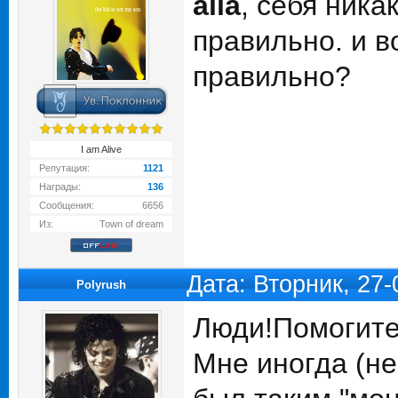
alla
, себя ника
правильно. и в
правильно?
I am Alive
Репутация:
1121
Награды:
136
Сообщения:
6656
Из:
Town of dream
Дата: Вторник, 27
Polyrush
Люди!Помогите 
Мне иногда (не