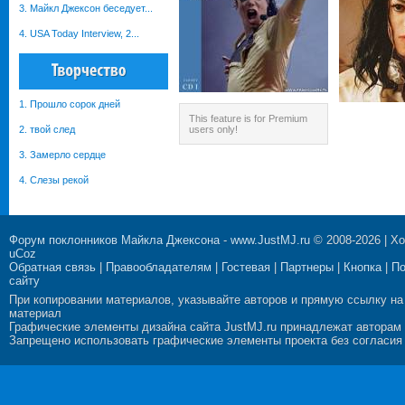
3. Майкл Джексон беседует...
4. USA Today Interview, 2...
1. Прошло сорок дней
This feature is for Premium
2. твой след
users only!
3. Замерло сердце
4. Слезы рекой
Форум поклонников Майкла Джексона
-
www.JustMJ.ru
© 2008-2026 |
Хо
uCoz
Обратная связь
|
Правообладателям
|
Гостевая
|
Партнеры
|
Кнопка
|
П
сайту
При копировании материалов, указывайте авторов и прямую ссылку на
материал
Графические элементы дизайна сайта JustMJ.ru принадлежат авторам
Запрещено использовать графические элементы проекта без согласия