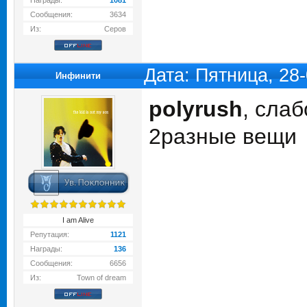
Награды:
1081
Сообщения:
3634
Из:
Серов
Дата: Пятница, 28
Инфинити
polyrush
, сла
2разные вещи
I am Alive
Репутация:
1121
Награды:
136
Сообщения:
6656
Из:
Town of dream