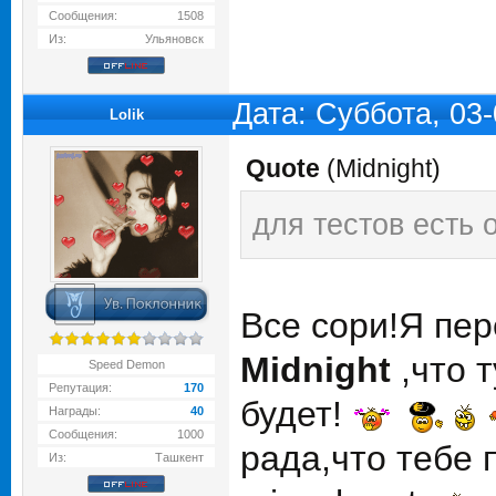
Сообщения:
1508
Из:
Ульяновск
Дата: Суббота, 03
Lolik
Quote
(
Midnight
)
для тестов есть о
Все сори!Я пе
Midnight
,что т
Speed Demon
Репутация:
170
будет!
Награды:
40
Сообщения:
1000
рада,что тебе 
Из:
Ташкент