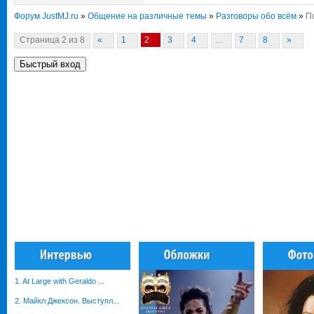
Форум JustMJ.ru
»
Общение на различные темы
»
Разговоры обо всём
»
Пс
Страница
2
из
8
«
1
2
3
4
…
7
8
»
1. At Large with Geraldo ...
2. Майкл Джексон. Выступл...