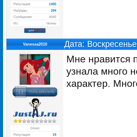
Репутация:
1405
Награды:
294
Сообщения:
4045
Из:
Челны
Дата: Воскресенье
Vanessa2010
Мне нравится п
узнала много н
характер. Мног
Ghost
Репутация:
19