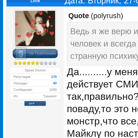
Дата: Вторник, 27
Lolik
Quote
(
polyrush
)
Ведь я же верю 
человек и всегда
странную психику
Да..........у ме
Speed Demon
Репутация:
170
действует СМИ!
Награды:
40
Сообщения:
1000
так,правильно
Из:
Ташкент
поваду,то это 
монстр,что все
Майклу по нас