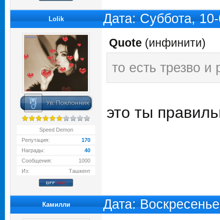
Дата: Суббота, 10
Lolik
Quote
(
инфинити
)
то есть трезво и
это ты правиль
Speed Demon
Репутация:
170
Награды:
40
Сообщения:
1000
Из:
Ташкент
Дата: Воскресенье
Камилли