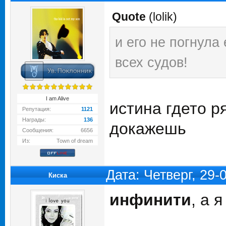
Quote
(
lolik
)
и его не погнула
всех судов!
I am Alive
истина гдето р
Репутация:
1121
Награды:
136
докажешь
Сообщения:
6656
Из:
Town of dream
Дата: Четверг, 29
Киска
инфинити
, а 