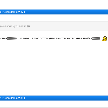
21 | Сообщение #
87
|
а сказала чуть виляя )))
чка))))))))))...кстате...этож потомучто ты стеснительная шибка))))))))
44 | Сообщение #
88
|