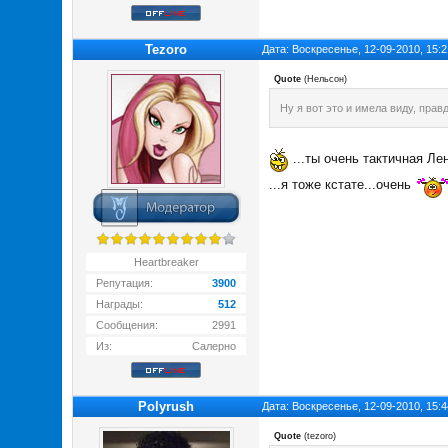
Tezoro
Дата: Воскресенье, 12-09-2010, 15:
Quote
(
Нельсон
)
Ну я вот это и имела виду, правд
...ты очень тактичная Лено
...я тоже кстате...очень
Heartbreaker
Репутация:
3900
Награды:
512
Сообщения:
2991
Из:
Салерно
Polyrush
Дата: Воскресенье, 12-09-2010, 15:
Quote
(
tezoro
)