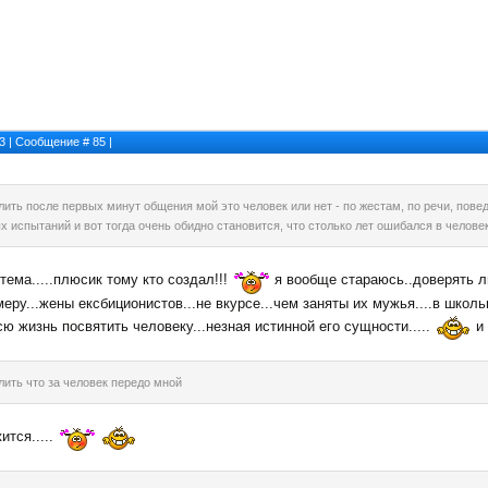
03 | Сообщение #
85
|
елить после первых минут общения мой это человек или нет - по жестам, по речи, пов
 испытаний и вот тогда очень обидно становится, что столько лет ошибался в человек
я тема.....плюсик тому кто создал!!!
я вообще стараюсь..доверять лю
еру...жены ексбиционистов...не вкурсе...чем заняты их мужья....в школьно
 всю жизнь посвятить человеку...незная истинной его сущности.....
и 
лить что за человек передо мной
жится.....