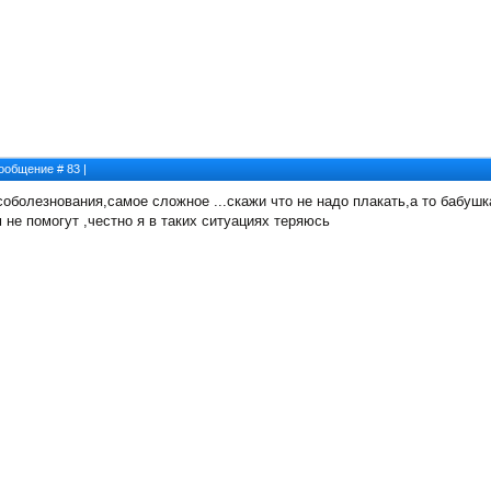
 Сообщение #
83
|
 соболезнования,самое сложное ...скажи что не надо плакать,а то бабушк
не помогут ,честно я в таких ситуациях теряюсь