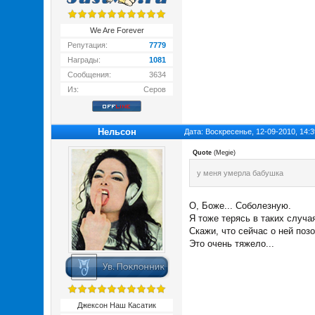
We Are Forever
Репутация:
7779
Награды:
1081
Сообщения:
3634
Из:
Серов
Нельсон
Дата: Воскресенье, 12-09-2010, 14:
Quote
(
Megie
)
у меня умерла бабушка
О, Боже... Соболезную.
Я тоже терясь в таких случа
Скажи, что сейчас о ней позо
Это очень тяжело...
Джексон Наш Касатик