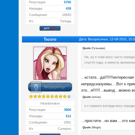
Репутация:
5705
Награды:
439
Сообщения:
18693
Из:
Tortuga
Tezoro
Дата: Воскресенье, 12-09-2010, 15:
Quote
(
Гульнара
)
Не, ну я тоже могу часто опред
спустя годы, в минуты жизненных
...кстате...да!!!!!!!интересна
непредсказуемы....Вот к прим
это...я!!!!!!...вывод...можно
Quote
(
simas
)
Heartbreaker
я с первого взгляда могу опреде
Репутация:
3900
Награды:
512
...простите...но вам....это ка
Сообщения:
2991
Quote
(
Megie
)
Из:
Салерно