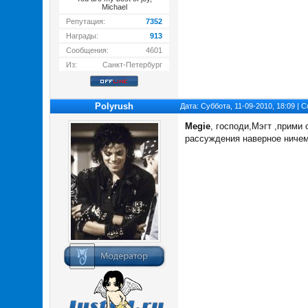
Michael
Репутация:
7352
Награды:
913
Сообщения:
4601
Из:
Санкт-Петербург
Polyrush
Дата: Суббота, 11-09-2010, 18:09 |
Megie
, господи,Мэгт ,прими
рассуждения наверное ничем 