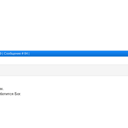
39 | Сообщение #
84
|
ях.
ботится Бог.