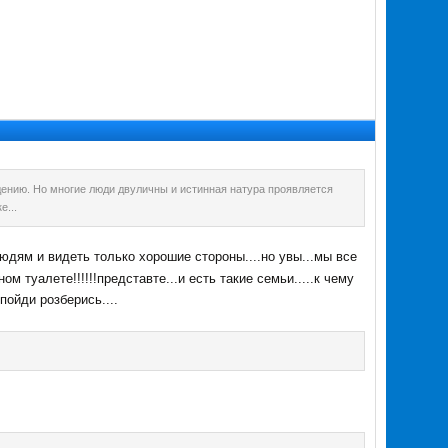
едению. Но многие люди двуличны и истинная натура проявляется
е...
дям и видеть только хорошие стороны....но увы...мы все
м туалете!!!!!!представте...и есть такие семьи.....к чему
пойди розберись....