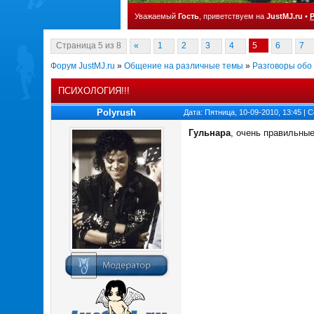
Уважаемый
Гость
, приветствуем на
JustMJ.ru
•
Страница
5
из
8
«
1
2
3
4
5
6
7
Форум JustMJ.ru
»
Общение на различные темы
»
Разговоры обо
ПСИХОЛОГИЯ!!!
Polyrush
Дата: Пятница, 10-09-2010, 13:45 |
Гульнара
, очень правильны