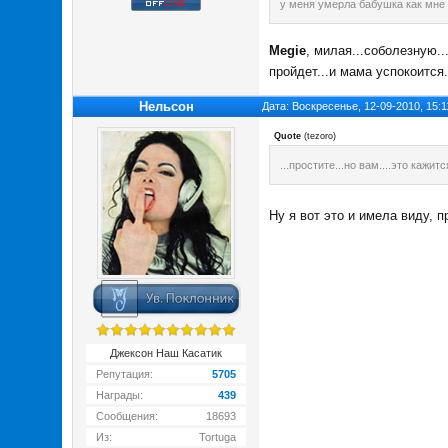
у меня умерла бабушка как мн
Megie
, милая...соболезную...
пройдет...и мама успокоится.
Нельсон
Дата: Воскресенье, 12-09-2010, 15:
Quote
(
tezoro
)
...простите...но вам....это кажится
Ну я вот это и имела виду, 
Джексон Наш Касатик
Репутация:
5705
Награды:
439
Сообщения:
18693
Из:
Tortuga