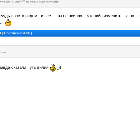
е утешить маму? нужна ваша помощь
Будь просто рядом...и все.....ты не всилах ...чтолибо изменить....а вот..
...
11 | Сообщение #
86
|
.....
правда сказала чуть виляя
)))