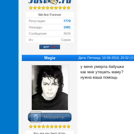
We Are Forever
Репутация:
7779
Награды:
1081
Сообщения:
3634
Из:
Серов
Megie
Дата: Пятница, 10-09-2010, 20:32 |
у меня умерла бабушка
как мне утешить маму?
нужна ваша помощь
You are my best of joy,