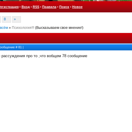
Регистрация
•
Вход
•
RSS
•
Правила
•
Поиск
•
Новое
8
»
 всём
»
Психология!!!
(Высказываем свое мнение!)
 Сообщение #
81
|
е рассуждения про то ,что вобщем 78 сообщение