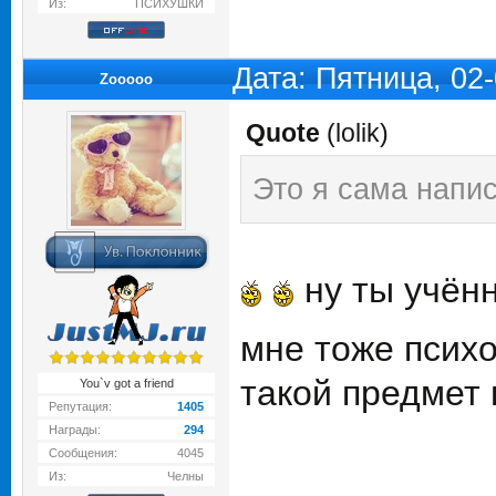
Из:
ПСИХУШКИ
Дата: Пятница, 02
Zooooo
Quote
(
lolik
)
Это я сама напи
ну ты учён
мне тоже псих
такой предмет 
You`v got a friend
Репутация:
1405
Награды:
294
Сообщения:
4045
Из:
Челны