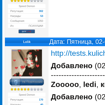
Speed Demon
Репутация:
302
Награды:
53
Сообщения:
1050
Из:
ПСИХУШКИ
Дата: Пятница, 02
Lolik
http://tests.kuli
Добавлено
(02
---------------------
Zooooo
,
ledi
,
к
Добавлено
(02
Speed Demon
Репутация:
170
Награды:
40