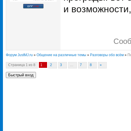
и возможности,
Сооб
Форум JustMJ.ru
»
Общение на различные темы
»
Разговоры обо всём
»
Пс
Страница
1
из
8
1
2
3
…
7
8
»