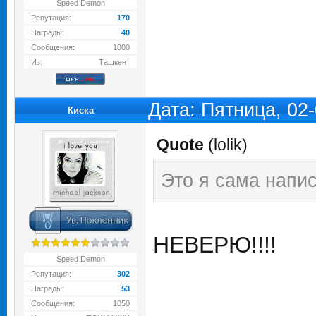
Speed Demon
Репутация:
170
Награды:
40
Сообщения:
1000
Из:
Ташкент
Дата: Пятница, 02
Киска
Quote
(
lolik
)
Это я сама напи
НЕВЕРЮ!!!!
Speed Demon
Репутация:
302
Награды:
53
Сообщения:
1050