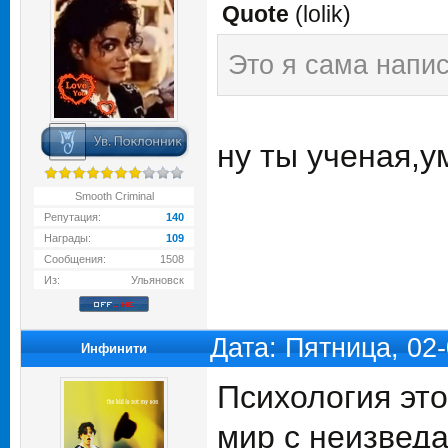
Quote
(
lolik
)
Это я сама напи
ну ты ученая,у
Smooth Criminal
Репутация:
140
Награды:
109
Сообщения:
1508
Из:
Ульяновск
Дата: Пятница, 02
Инфинити
Психология это
мир с неизведа