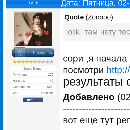
Дата: Пятница, 02
Lolik
Quote
(
Zooooo
)
lolik, там нету те
сори ,я начала
посмотри
http:/
Speed Demon
Репутация:
170
результаты 
Награды:
40
Сообщения:
1000
Из:
Ташкент
Добавлено
(02
---------------------
вот еще тут ре