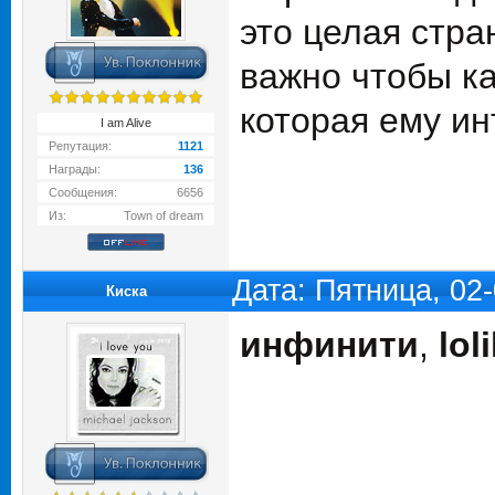
это целая стра
важно чтобы ка
которая ему и
I am Alive
Репутация:
1121
Награды:
136
Сообщения:
6656
Из:
Town of dream
Дата: Пятница, 02
Киска
инфинити
,
lol