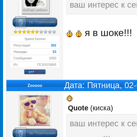
ваш интерес к се
я в шоке!!!
Speed Demon
Репутация:
302
Награды:
53
Сообщения:
1050
Из:
ПСИХУШКИ
Дата: Пятница, 02
Zooooo
Quote
(
киска
)
ваш интерес к се