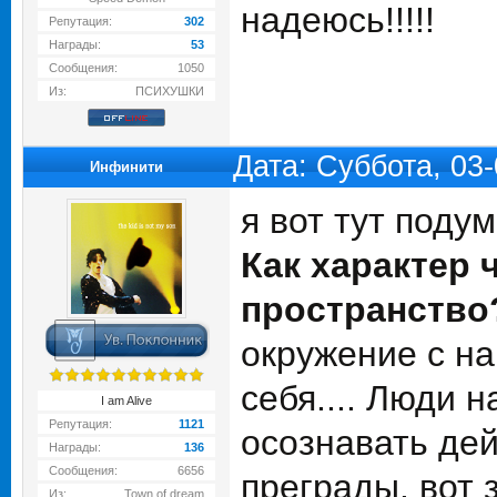
надеюсь!!!!!
Репутация:
302
Награды:
53
Сообщения:
1050
Из:
ПСИХУШКИ
Дата: Суббота, 03
Инфинити
я вот тут поду
Как характер
пространство
окружение с н
себя.... Люди 
I am Alive
Репутация:
1121
осознавать дей
Награды:
136
Сообщения:
6656
преграды. вот 
Из:
Town of dream