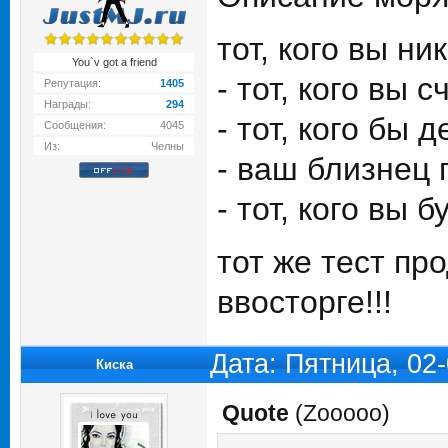
тот, кого вы ни
You`v got a friend
- тот, кого вы
Репутация:
1405
Награды:
294
- тот, кого бы
Сообщения:
4045
Из:
Челны
- ваш близнец 
- тот, кого вы 
тот же тест пр
ввосторге!!!
Дата: Пятница, 02
Киска
Quote
(
Zooooo
)