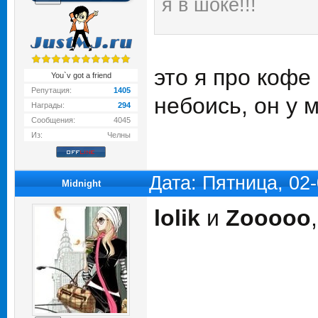
я в шоке!!!
это я про кофе
You`v got a friend
Репутация:
1405
небоись, он у 
Награды:
294
Сообщения:
4045
Из:
Челны
Дата: Пятница, 02
Midnight
lolik
и
Zooooo