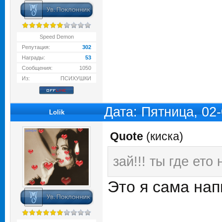
Speed Demon
Репутация:
302
Награды:
53
Сообщения:
1050
Из:
ПСИХУШКИ
Дата: Пятница, 02
Lolik
Quote
(
киска
)
зай!!! ты где ет
Это я сама на