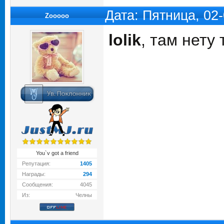
Дата: Пятница, 02
Zooooo
lolik
, там нету 
You`v got a friend
Репутация:
1405
Награды:
294
Сообщения:
4045
Из:
Челны