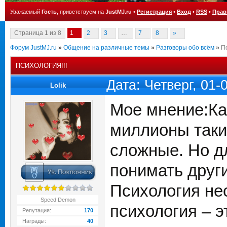
Уважаемый
Гость
, приветствуем на
JustMJ.ru
•
Регистрация
•
Вход
•
RSS
•
Прав
Страница
1
из
8
1
2
3
…
7
8
»
Форум JustMJ.ru
»
Общение на различные темы
»
Разговоры обо всём
»
Пс
ПСИХОЛОГИЯ!!!
Дата: Четверг, 01
Lolik
Мое мнение:Ка
миллионы таки
сложные. Но дл
понимать друг
Психология нес
Speed Demon
психология – э
Репутация:
170
Награды:
40