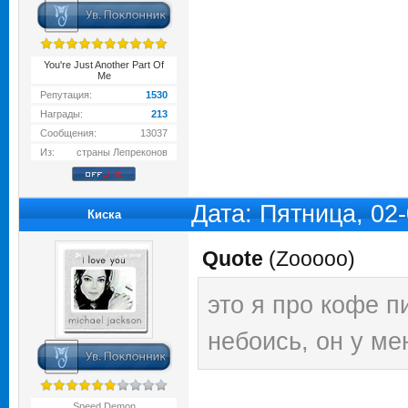
You're Just Another Part Of
Me
Репутация:
1530
Награды:
213
Сообщения:
13037
Из:
страны Лепреконов
Дата: Пятница, 02
Киска
Quote
(
Zooooo
)
это я про кофе п
небоись, он у ме
Speed Demon