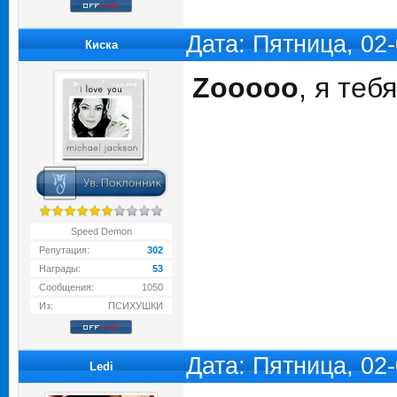
Дата: Пятница, 02
Киска
Zooooo
, я те
Speed Demon
Репутация:
302
Награды:
53
Сообщения:
1050
Из:
ПСИХУШКИ
Дата: Пятница, 02
Ledi