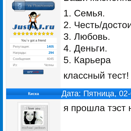
1. Семья.
2. Честь/досто
3. Любовь.
You`v got a friend
4. Деньги.
Репутация:
1405
Награды:
294
5. Карьера
Сообщения:
4045
Из:
Челны
классный тест
Дата: Пятница, 02
Киска
я прошла тэст 