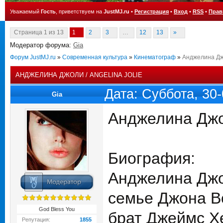
Уважаемый
Гость
, приветствуем на
JustMJ.ru
•
Регистрация
•
Вход
•
RSS
•
Прав
Страница
1
из
13
1
2
3
…
12
13
»
Модератор форума:
Gia
Форум JustMJ.ru
»
Современная культура
»
Кинематограф
»
Анджелина Джо
АНДЖЕЛИНА ДЖОЛИ / ANGELINA JOLIE
Дата: Суббота, 30
Gia
Анджелина Дж
Биография:
Анджелина Джол
семье Джона В
God Bless You
брат Джеймс Х
Репутация:
1855