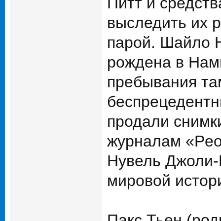
Питт и средст
выследить их р
парой. Шайло Н
рождена в Нам
пребывания та
беспрецедентн
продали снимк
журналам «Peo
Нувель Джоли-
мировой истор
Пакс Тьен (ро