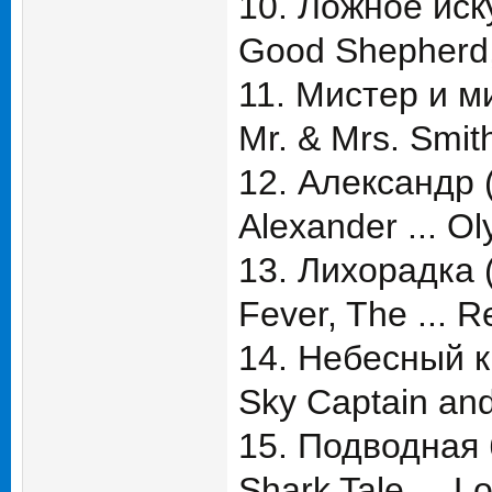
10. Ложное иск
Good Shepherd, 
11. Мистер и м
Mr. & Mrs. Smith
12. Александр 
Alexander ... O
13. Лихорадка 
Fever, The ... R
14. Небесный к
Sky Captain and
15. Подводная 
Shark Tale ... L