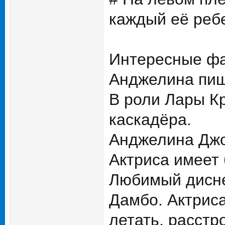
каждый её реб
Интересные фа
Анджелина пиш
В роли Лары К
каскадёра.
Анджелина Джо
Актриса имеет
Любимый дисне
Дамбо. Актриса
летать, расстро