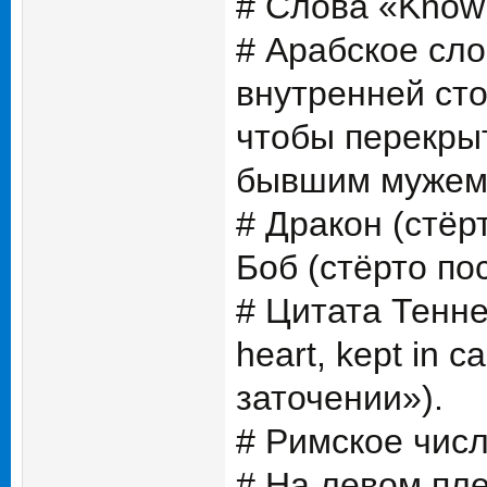
# Слова «Know 
# Арабское сло
внутренней сто
чтобы перекрыт
бывшим мужем
# Дракон (стёр
Боб (стёрто по
# Цитата Теннес
heart, kept in
заточении»).
# Римское числ
# На левом пле