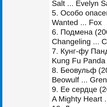
Salt ... Evelyn S
5. Особо опасе
Wanted ... Fox
6. Подмена (20
Changeling ... C
7. Кунг-фу Пан
Kung Fu Panda .
8. Беовульф (2
Beowulf ... Gre
9. Ее сердце (2
A Mighty Heart .