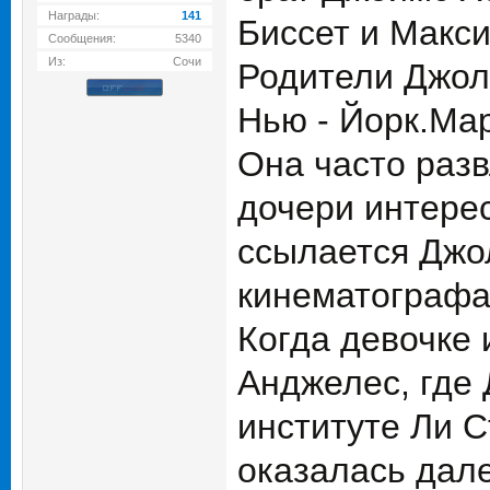
Награды:
141
Биссет и Макс
Сообщения:
5340
Из:
Сочи
Родители Джоли
Нью - Йорк.Ма
Она часто разв
дочери интерес
ссылается Джо
кинематографа
Когда девочке 
Анджелес, где
институте Ли С
оказалась дале