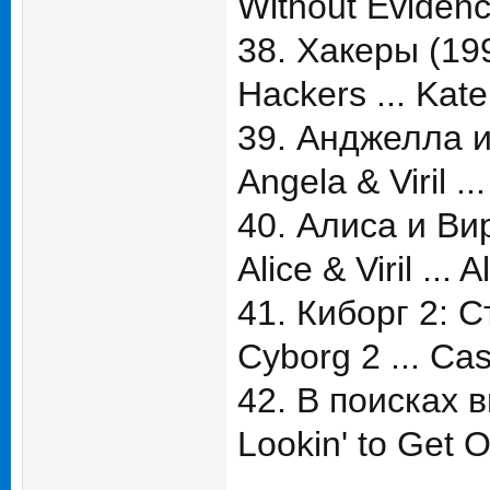
Without Evidenc
38. Хакеры (19
Hackers ... Kate
39. Анджелла и
Angela & Viril ..
40. Алиса и Ви
Alice & Viril ... A
41. Киборг 2: 
Cyborg 2 ... Ca
42. В поисках 
Lookin' to Get O