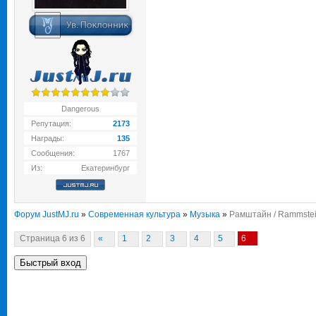
Dangerous
Репутация:
2173
Награды:
135
Сообщения:
1767
Из:
Екатеринбург
Форум JustMJ.ru
»
Современная культура
»
Музыка
»
Рамштайн / Rammste
Страница
6
из
6
«
1
2
3
4
5
6