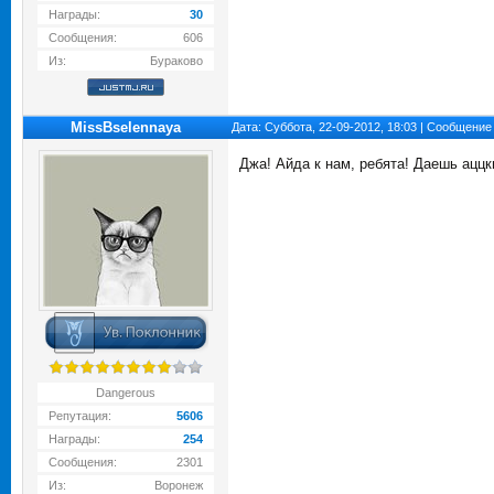
Награды:
30
Сообщения:
606
Из:
Бураково
MissBselennaya
Дата: Суббота, 22-09-2012, 18:03 | Сообщение
Джа! Айда к нам, ребята! Даешь ацц
Dangerous
Репутация:
5606
Награды:
254
Сообщения:
2301
Из:
Воронеж