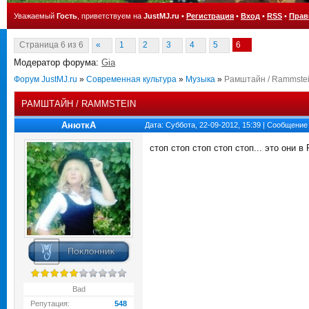
Уважаемый
Гость
, приветствуем на
JustMJ.ru
•
Регистрация
•
Вход
•
RSS
•
Прав
Страница
6
из
6
«
1
2
3
4
5
6
Модератор форума:
Gia
Форум JustMJ.ru
»
Современная культура
»
Музыка
»
Рамштайн / Rammste
РАМШТАЙН / RAMMSTEIN
АнюткA
Дата: Суббота, 22-09-2012, 15:39 | Сообщение
стоп стоп стоп стоп стоп... это они 
Bad
Репутация:
548