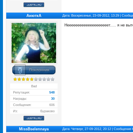
АнюткA
Дата: Воскресенье, 23-09-2012, 13:29 | Сооб
Неееееееееееееееееееет..... я не выт
Bad
Репутация:
548
Награды:
30
Сообщения:
606
Из:
Бураково
MissBselennaya
Дата: Четверг, 27-09-2012, 20:12 | Сообщение