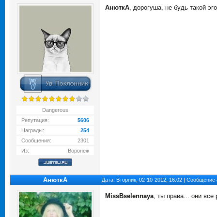
АнюткA
, дорогуша, не будь такой э
Dangerous
Репутация:
5606
Награды:
254
Сообщения:
2301
Из:
Воронеж
АнюткA
Дата: Вторник, 02-10-2012, 16:02 | Сообщение
MissBselennaya
, ты права... они в