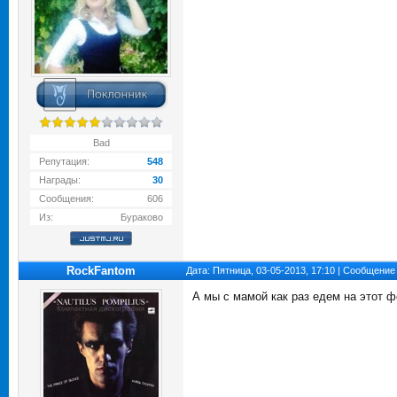
Bad
Репутация:
548
Награды:
30
Сообщения:
606
Из:
Бураково
RockFantom
Дата: Пятница, 03-05-2013, 17:10 | Сообщение
А мы с мамой как раз едем на этот ф