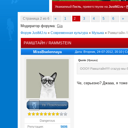
Уважаемый
Гость
, приветствуем на
JustMJ.ru
•
Страница
2
из
6
«
1
2
3
4
5
6
»
Модератор форума:
Gia
Форум JustMJ.ru
»
Современная культура
»
Музыка
»
Рамштайн /
РАМШТАЙН / RAMMSTEIN
MissBselennaya
Дата: Вторник, 24-07-2012, 20:10 |
Quote
(
Иришка
)
ООО!! Рамштайн!!!!! crazyp мы 
Че, серьезно? Джааа, я тоже
Dangerous
Репутация:
5606