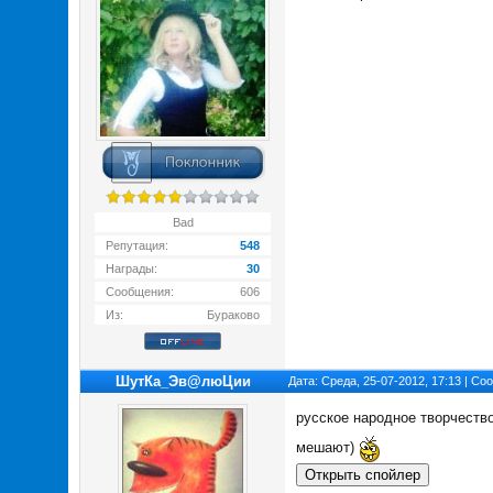
Bad
Репутация:
548
Награды:
30
Сообщения:
606
Из:
Бураково
ШутКа_Эв@люЦии
Дата: Среда, 25-07-2012, 17:13 | С
русское народное творчеств
мешают)