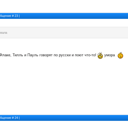
ообщение #
23
|
ывала
лаке, Тилль и Пауль говорят по русски и поют что-то!
умора
ообщение #
24
|