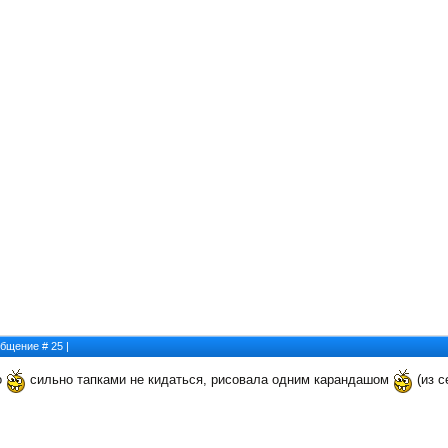
ообщение #
25
|
о
сильно тапками не кидаться, рисовала одним карандашом
(из с