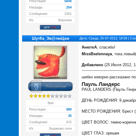
Репутация:
5606
Награды:
254
Сообщения:
2301
Из:
Воронеж
ШутКа_Эв@люЦии
Дата: Среда, 25-07-2012, 18:58 | С
АнюткA
, спасибо!
MissBselennaya
, тока левый
Добавлено
(25 Июля 2012, 1
--------------------------------------------
шибко юморно рассказано п
Пауль Ландерс
PAUL LANDERS (Пауль Генри 
ДЕНЬ РОЖДЕНИЯ: 9 декабря
Bad
Репутация:
680
МЕСТО РОЖДЕНИЯ: Брест (
Награды:
35
ЦВЕТ ВОЛОС: темно-коричн
Сообщения:
672
Из:
Бураково сити
ЦВЕТ ГЛАЗ: орешек