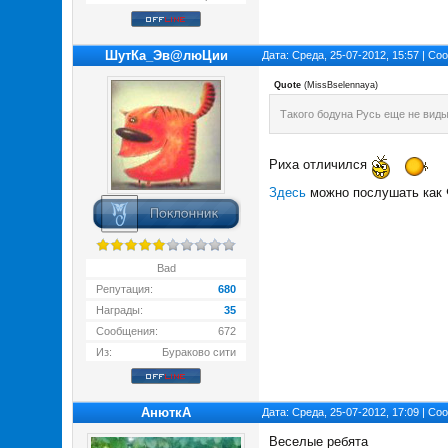
ШутКа_Эв@люЦии
Дата: Среда, 25-07-2012, 15:57 | С
Quote
(
MissBselennaya
)
Такого бодуна Русь еще не вид
Риха отличился
Здесь
можно послушать как Ф
Bad
Репутация:
680
Награды:
35
Сообщения:
672
Из:
Бураково сити
АнюткA
Дата: Среда, 25-07-2012, 17:09 | С
Веселые ребята