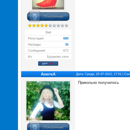
Bad
Репутация:
680
Награды:
35
Сообщения:
672
Из:
Бураково сити
АнюткA
Дата: Среда, 25-07-2012, 17:51 | С
Прикольно получилось