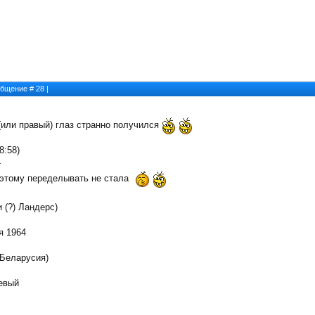
ообщение #
28
|
(или правый) глаз странно получился
8:58)
-
оэтому переделывать не стала
(?) Ландерс)
 1964
Беларусия)
евый