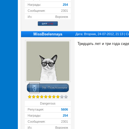
Награды:
254
Сообщения:
2301
Из:
Воронеж
MissBselennaya
Дата: Вторник, 24-07-2012, 21:13 |
Тридцать лет и три года сид
Dangerous
Репутация:
5606
Награды:
254
Сообщения:
2301
Из:
Воронеж