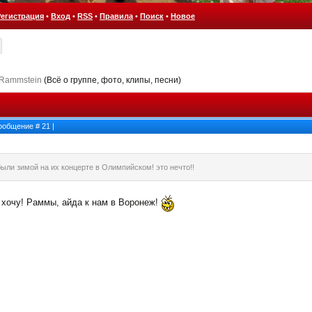
Регистрация
•
Вход
•
RSS
•
Правила
•
Поиск
•
Новое
 Rammstein
(Всё о группе, фото, клипы, песни)
 Сообщение #
21
|
были зимой на их концерте в Олимпийском! это нечто!!
 хочу! Раммы, айда к нам в Воронеж!