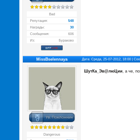
Bad
Репутация:
548
Награды:
30
Сообщения:
606
Из:
Бураково
MissBselennaya
Дата: Среда, 25-07-2012, 18:00 | С
ШутКа_Эв@люЦии
, а че, п
Dangerous