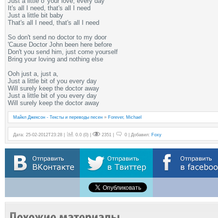
Just a little o' your love, every day
It's all I need, that's all I need
Just a little bit baby
That's all I need, that's all I need
So don't send no doctor to my door
'Cause Doctor John been here before
Don't you send him, just come yourself
Bring your loving and nothing else
Ooh just a, just a,
Just a little bit of you every day
Will surely keep the doctor away
Just a little bit of you every day
Will surely keep the doctor away
Майкл Джексон - Тексты и переводы песен
»
Forever, Michael
Дата: 25-02-2012T23:28 |
0.0
(
0
) |
2351 |
0 | Добавил:
Foxy