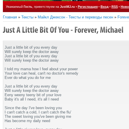
Уважаемый
Гость
, приветствуем на
JustMJ.ru
•
Регистрация
•
Вход
•
RSS
•
Ново
Главная
»
Тексты
»
Майкл Джексон - Тексты и переводы песен
»
Foreve
Just a little bit of you every day
Will surely keep the doctor away
Just a little bit of you every day
Will surely keep the doctor away
I told my mama how I feel about your power
Your love can heal, can't no doctor's remedy
Ever do what you do for me
Just a little bit of you every day
Will surely keep the doctor away
Eeny weeny teeny bit of your love
Baby it's all I need, it's all I need
Since the day I've been loving you
I can't catch a cold, I can't catch the flu'
The sweet loving you've been giving me
Has become my daily need