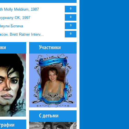
ith Molly Meldrum, 1987
0
журналу ОК, 1997
0
Шмули Ботича
3
он. Brett Ratner Interv...
0