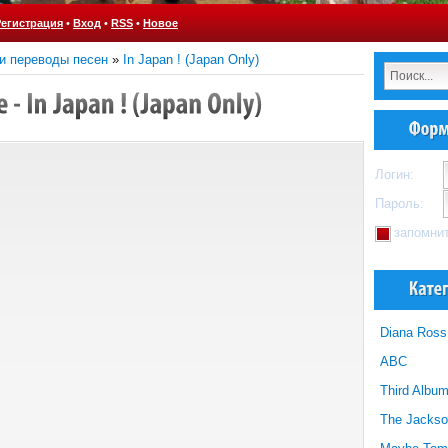
Регистрация
•
Вход
•
RSS
•
Новое
 и переводы песен
»
In Japan ! (Japan Only)
Логин:
Пароль:
запомни
Diana Ross
ABC
Third Albu
The Jackso