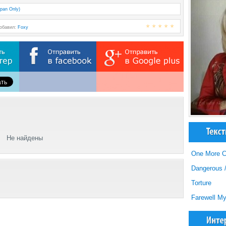
apan Only)
Добавил:
Foxy
Не найдены
One More 
Dangerous 
Torture
Farewell M