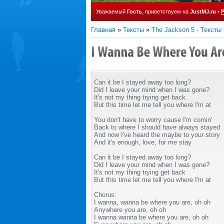
Уважаемый
Гость
, приветствуем на
JustMJ.ru
•
Главная
»
Тексты
»
The Jackson 5 - Тексты
Can it be I stayed away too long?
Did I leave your mind when I was gone?
It's not my thing trying get back
But this time let me tell you where I'm at
You don't have to worry cause I'm comin'
Back to where I should have always stayed
And now I've heard the maybe to your story
And it's enough, love, for me stay
Can it be I stayed away too long?
Did I leave your mind when I was gone?
It's not my thing trying get back
But this time let me tell you where I'm at
Chorus:
I wanna, wanna be where you are, oh oh
Anywhere you are, oh oh
I wanna wanna be where you are, oh oh