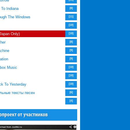
orrow
 To Indiana
[8]
rough The Windows
[11]
[10]
(Japan Only)
[10]
ther
[8]
chine
[9]
ation
[9]
ebox Music
[10]
[10]
ck To Yesterday
[10]
льные тексты песен
[6]
[4]