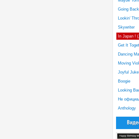
Maybe Tom
Going Back
Lookin' Th
Skywriter
In Japan ! 
Get It Toge
Dancing Ma
Moving Viol
Joyful Juk
Boogie
Looking Ba
Не официа
Anthology