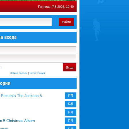
Пятница, 7.8.2026, 19:40
Найти
ть
Вход
Забыл пароль
|
Регистрация
 Presents The Jackson 5
[12]
[12]
m
[11]
n 5 Christmas Album
[11]
[11]