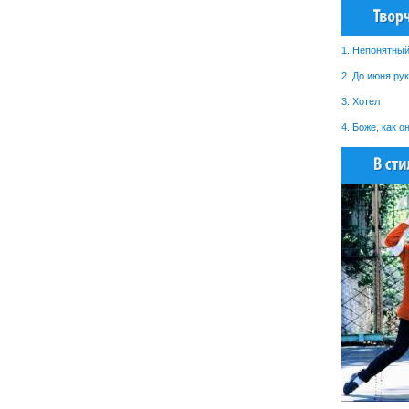
1. Непонятный
2. До июня ру
3. Хотел
4. Боже, как о