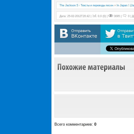
The Jackson 5 - Тексты и переводы песен
»
In Japan ! (J
Дата: 25-02-2012T20:42 |
0.0
(
0
) |
3095 |
0 | 
Всего комментариев
:
0