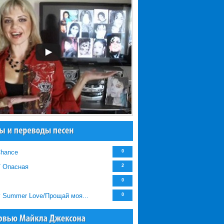
Chance
0
/ Опасная
2
0
y Summer Love/Прощай моя...
0