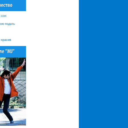
 сон
кою подать
н красив