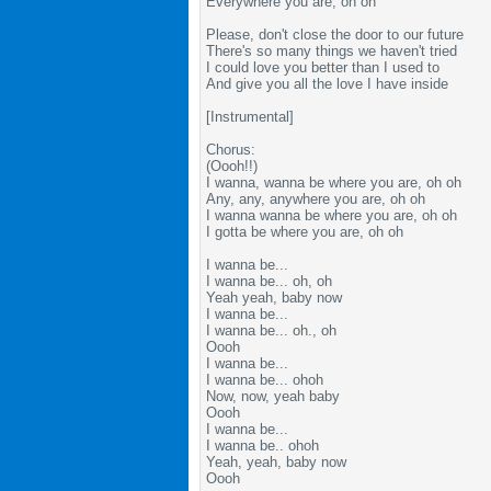
Everywhere you are, oh oh
Please, don't close the door to our future
There's so many things we haven't tried
I could love you better than I used to
And give you all the love I have inside
[Instrumental]
Chorus:
(Oooh!!)
I wanna, wanna be where you are, oh oh
Any, any, anywhere you are, oh oh
I wanna wanna be where you are, oh oh
I gotta be where you are, oh oh
I wanna be...
I wanna be... oh, oh
Yeah yeah, baby now
I wanna be...
I wanna be... oh., oh
Oooh
I wanna be...
I wanna be... ohoh
Now, now, yeah baby
Oooh
I wanna be...
I wanna be.. ohoh
Yeah, yeah, baby now
Oooh