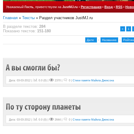
Уважаемый
Гость
, приветствуем на
JustMJ.ru
•
Регистрация
•
Вход
•
RSS
•
Ново
Главная
»
Тексты
» Раздел участников JustMJ.ru
В разделе текстов
:
284
«
1
Показано текстов
:
151-180
·
·
Дате
Названию
Рейтин
Дата: 03-03-2012 |
0.0
(
0
) |
2370 |
0 |
Стихи памяти Майкла Джексона
Дата: 03-03-2012 |
0.0
(
0
) |
2644 |
0 |
Стихи памяти Майкла Джексона