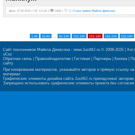
Дата: 27-02-2012 |
3.0
(
2
) |
2492 |
0 |
Стихи памяти Майкла Джексона
...
1-30
31-60
91-120
121-150
151-180
181-210
211-240
Сайт поклонников Майкла Джексона
-
www.JustMJ.ru
© 2008-2026 |
Хост
uCoz
Обратная связь
|
Правообладателям
|
Гостевая
|
Партнеры
|
Кнопка
|
П
сайту
При копировании материалов, указывайте авторов и прямую ссылку на
материал
Графические элементы дизайна сайта JustMJ.ru принадлежат авторам
Запрещено использовать графические элементы проекта без согласия