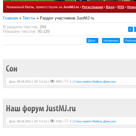
Уважаемый
Гость
, приветствуем на
JustMJ.ru
•
Регистрация
•
Вход
•
RSS
•
Ново
Главная
»
Тексты
» Раздел участников JustMJ.ru
В разделе текстов
:
284
«
Показано текстов
:
91-120
·
·
Дате
Названию
Рейтин
Дата: 06-04-2012 |
5.0
(
1
) |
3492 |
0 |
Стихи памяти Майкла Джексона
Дата: 06-04-2012 |
5.0
(
1
) |
2728 |
0 |
Стихи памяти Майкла Джексона