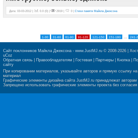
Дата: 03-03-2012 |
0.0
(
0
) |
2919 |
0 |
Стихи памяти Майкла Джексона
...
1-30
31-60
61-90
91-120
121-150
151-180
241-
Сайт поклонников Майкла Джексона
-
www.JustMJ.ru
© 2008-2026 |
Хост
uCoz
Обратная связь
|
Правообладателям
|
Гостевая
|
Партнеры
|
Кнопка
|
П
сайту
При копировании материалов, указывайте авторов и прямую ссылку на
материал
Графические элементы дизайна сайта JustMJ.ru принадлежат авторам
Запрещено использовать графические элементы проекта без согласия