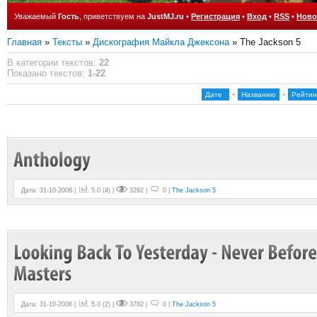
Уважаемый
Гость
, приветствуем на
JustMJ.ru
•
Регистрация
•
Вход
•
RSS
•
Ново
Главная
»
Тексты
»
Дискография Майкла Джексона
» The Jackson 5
В категории текстов
:
22
Показано текстов
:
1-22
·
·
Дате
Названию
Рейтин
Дата: 31-10-2008 |
5.0
(
4
) |
3292 |
0 |
The Jackson 5
Дата: 31-10-2008 |
5.0
(
2
) |
3782 |
0 |
The Jackson 5