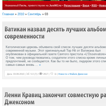
Уважаемый
Гость
, приветствуем на
JustMJ.ru
•
Регистрация
•
Вход
•
RSS
•
Ново
Главная
»
2010
»
Сентябрь
»
03
Католическая церковь объявила свой список лучших десяти альбом
современной музыки. Этот оригинальный Top Hit от Ватикана был
опубликован в официальной газете Святого престола «L'Osservatore»
О том, чем руководствовались создатели этого списка кроме личны
предпочтений, не сообщается. Как бы то ни было, лидером этого сп
самых-самых вновь
...
»
Дата: 03-09-2010 |
5.0
(
7
) |
2617 |
11 |
Новости о Майкле Джексоне