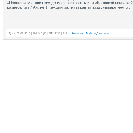
«Прощанием славянки» до слез растрогать или «Калинкой-малинкой
развеселить? Ан, нет! Каждый раз музыканты придумывают нечто
..
Дата: 03-09-2010 |
5.0
(
6
) |
2459 |
4 |
Новости о Майкле Джексоне