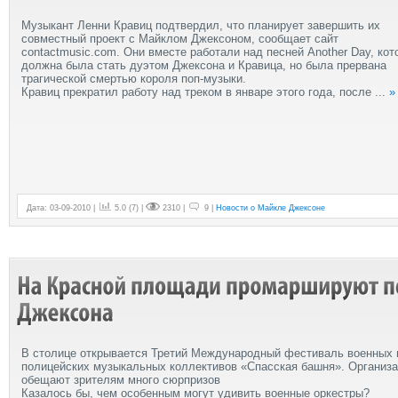
Музыкант Ленни Кравиц подтвердил, что планирует завершить их
совместный проект с Майклом Джексоном, сообщает сайт
contactmusic.com. Они вместе работали над песней Another Day, кот
должна была стать дуэтом Джексона и Кравица, но была прервана
трагической смертью короля поп-музыки.
Кравиц прекратил работу над треком в январе этого года, после
...
»
Дата: 03-09-2010 |
5.0
(
7
) |
2310 |
9 |
Новости о Майкле Джексоне
В столице открывается Третий Международный фестиваль военных 
полицейских музыкальных коллективов «Спасская башня». Организ
обещают зрителям много сюрпризов
Казалось бы, чем особенным могут удивить военные оркестры?