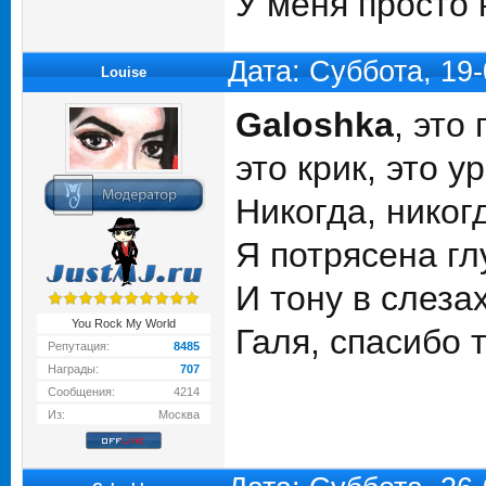
У меня просто 
Дата: Суббота, 19
Louise
Galoshka
, это
это крик, это у
Никогда, никог
Я потрясена глу
И тону в слезах
You Rock My World
Галя, спасибо 
Репутация:
8485
Награды:
707
Сообщения:
4214
Из:
Москва