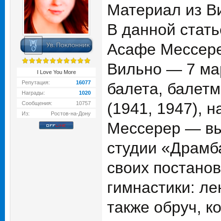
Материал из В
В данной стат
Асафе Мессерер
Вильно — 7 мар
I Love You More
Репутация:
16077
балета, балетм
Награды:
1020
(1941, 1947), 
Сообщения:
10757
Из:
Ростов-на-Дону
Мессерер — вы
студии «Драмба
своих постано
гимнастики: ле
также обруч, к