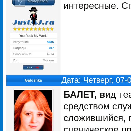
интересные. С
You Rock My World
Репутация:
8485
Награды:
707
Сообщения:
4214
Из:
Москва
Дата: Четверг, 07-
Galoshka
БАЛЕТ, в
ид те
средством слу
сложившийся, п
сценическое п