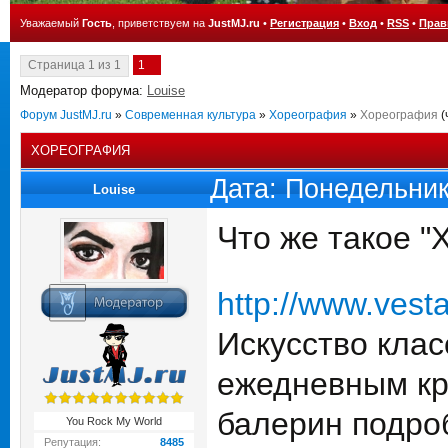
Уважаемый
Гость
, приветствуем на
JustMJ.ru
•
Регистрация
•
Вход
•
RSS
•
Прав
Страница
1
из
1
1
Модератор форума:
Louise
Форум JustMJ.ru
»
Современная культура
»
Хореография
»
Хореография
(
ХОРЕОГРАФИЯ
Дата: Понедельник
Louise
Что же такое "
http://www.vest
Искусство клас
ежедневным кр
балерин подро
You Rock My World
Репутация:
8485