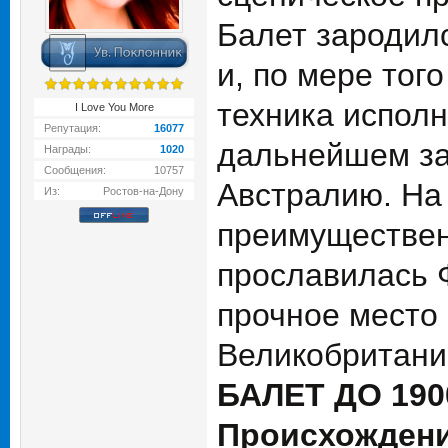
Балет зародил
и, по мере тог
техника исполн
I Love You More
Репутация:
16077
дальнейшем за
Награды:
1020
Сообщения:
10757
Австралию. На 
Из:
Ростов-на-Дону
преимуществен
прославилась Ф
прочное место
Великобритани
БАЛЕТ ДО 190
Происхождени