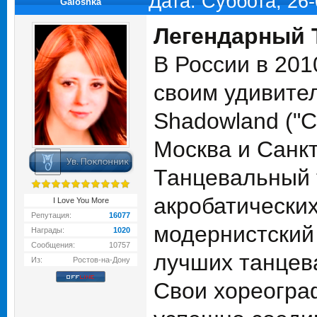
Дата: Суббота, 26
Galoshka
Легендарный 
В России в 201
своим удивит
Shadowland ("С
Москва и Санкт
Танцевальный т
акробатических
I Love You More
Репутация:
16077
модернистский
Награды:
1020
Сообщения:
10757
лучших танцев
Из:
Ростов-на-Дону
Свои хореогра