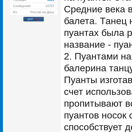
Средние века в
Сообщения:
10757
Из:
Ростов-на-Дону
балета. Танец 
пуантах была 
название - пуа
2. Пуантами н
балерина танцу
Пуанты изготав
счет использов
пропитывают вс
пуантов носок 
способствует д