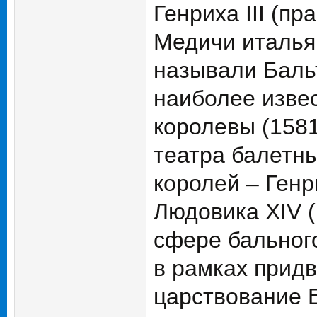
Генриха III (п
Медичи италья
называли Баль
наиболее изве
королевы (1581
театра балетны
королей – Генр
Людовика XIV (
сфере бального
в рамках придво
царствование 