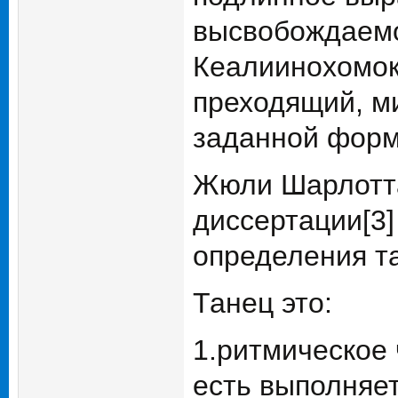
высвобождаемо
Кеалиинохомок
преходящий, м
заданной форме
Жюли Шарлотта 
диссертации[3]
определения т
Танец это:
1.ритмическое
есть выполняе