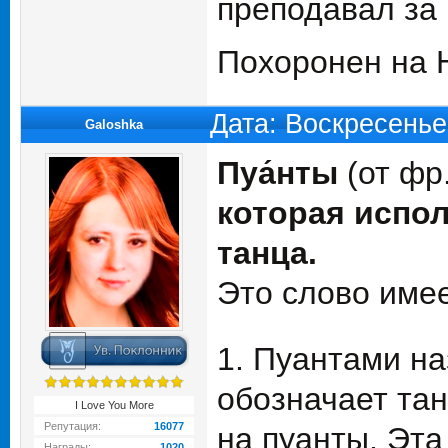
преподавал за 
Похоронен на 
Дата: Воскресенье
Galoshka
Пуа́нты
(от фр
которая испол
танца.
Это слово имее
1. Пуантами на
обозначает тан
I Love You More
Репутация:
16077
на пуанты. Эта
Награды:
1020