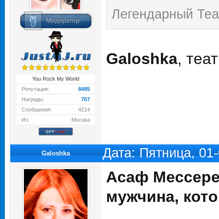
Легендарный Теа
Galoshka
, теа
You Rock My World
Репутация:
8485
Награды:
707
Сообщения:
4214
Из:
Москва
Дата: Пятница, 01
Galoshka
Асаф Мессере
мужчина, кот