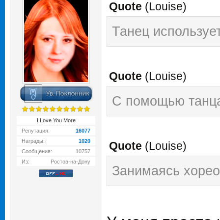
Quote
(
Louise
)
Танец используе
Quote
(
Louise
)
С помощью танца
I Love You More
Репутация:
16077
Награды:
1020
Quote
(
Louise
)
Сообщения:
10757
Из:
Ростов-на-Дону
Занимаясь хорео