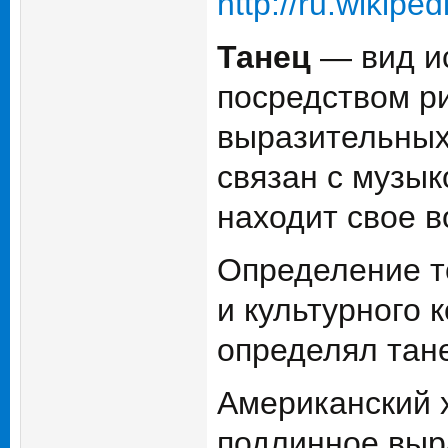
http://ru.wi
Танец
— вид ис
посредством р
выразительных
связан с музы
находит свое в
Определение то
и культурного 
определял тане
Американский 
подлинное выр