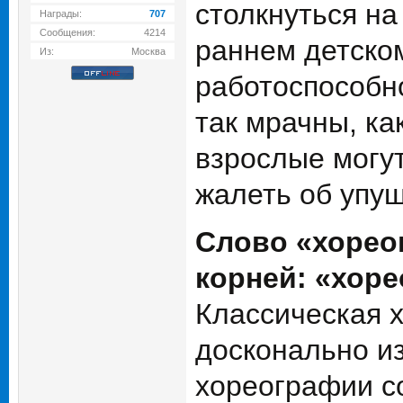
столкнуться на
Награды:
707
Сообщения:
4214
раннем детско
Из:
Москва
работоспособн
так мрачны, ка
взрослые могу
жалеть об упу
Слово «хорео
корней: «хоре
Классическая х
досконально из
хореографии со