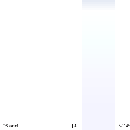
.
Обожаю!
[
4
]
[57.14