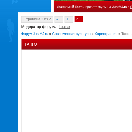
Уважаемый
Гость
, приветствуем на
JustMJ.ru
•
Страница
2
из
2
«
1
2
Модератор форума:
Louise
Форум JustMJ.ru
»
Современная культура
»
Хореография
»
Танго
ТАНГО