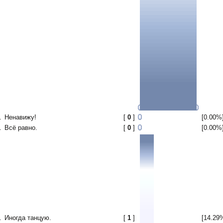
.
Ненавижу!
[
0
]
[0.00%
.
Всё равно.
[
0
]
[0.00%
.
Иногда танцую.
[
1
]
[14.29