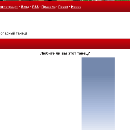
Регистрация
•
Вход
•
RSS
•
Правила
•
Поиск
•
Новое
(опасный танец)
Любите ли вы этот танец?