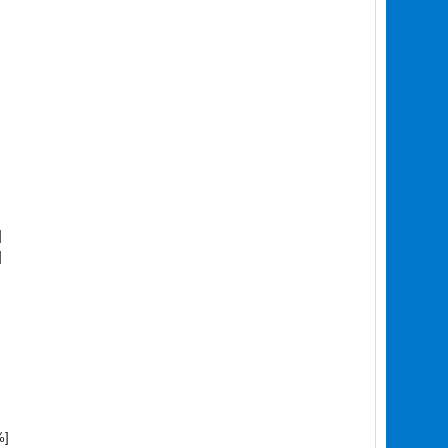
]
]
%]