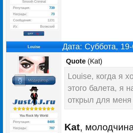
Smooth Criminal
Репутация:
739
Награды:
73
Сообщения:
1231
Из:
Волжский
Дата: Суббота, 19
Louise
Quote
(
Kat
)
Louise, когда я 
этого балета, я 
открыл для меня 
You Rock My World
Репутация:
8485
Kat
, молодчина
Награды:
707