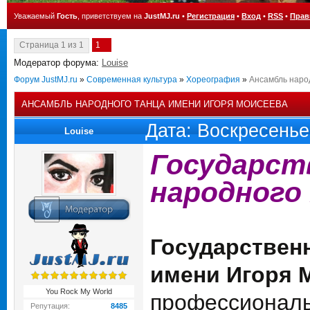
Уважаемый
Гость
, приветствуем на
JustMJ.ru
•
Регистрация
•
Вход
•
RSS
•
Прав
Страница
1
из
1
1
Модератор форума:
Louise
Форум JustMJ.ru
»
Современная культура
»
Хореография
»
Ансамбль наро
АНСАМБЛЬ НАРОДНОГО ТАНЦА ИМЕНИ ИГОРЯ МОИСЕЕВА
Дата: Воскресенье
Louise
Государст
народного
Государствен
имени Игоря 
You Rock My World
профессиональ
Репутация:
8485