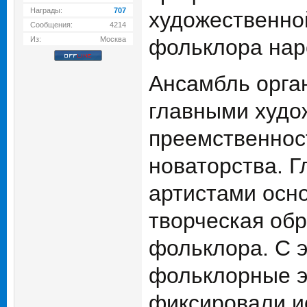
Награды:
707
художественно
Сообщения:
4214
Из:
Москва
фольклора нар
Ансамбль орган
главными худо
преемственнос
новаторства. Г
артистами осн
творческая об
фольклора. С 
фольклорные эк
фиксировали и