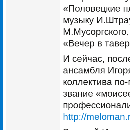
«Половецкие пл
музыку И.Штрау
М.Мусоргского,
«Вечер в тавер
И сейчас, посл
ансамбля Игор
коллектива по
звание «моисе
профессионали
http://meloman.