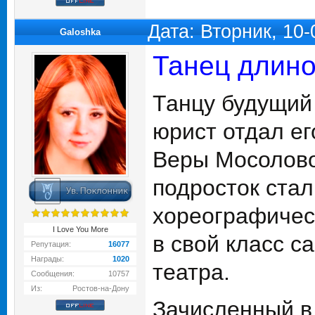
Дата: Вторник, 10
Galoshka
Танец длино
Танцу будущий 
юрист отдал е
Веры Мосоловой
подросток стал
хореографичес
I Love You More
в свой класс с
Репутация:
16077
Награды:
1020
театра.
Сообщения:
10757
Из:
Ростов-на-Дону
Зачисленный в