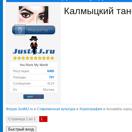
Калмыцкий тан
You Rock My World
Репутация:
8485
Награды:
707
Сообщения:
4214
Из:
Москва
Форум JustMJ.ru
»
Современная культура
»
Хореография
»
Ансамбль наро
Страница
1
из
1
1