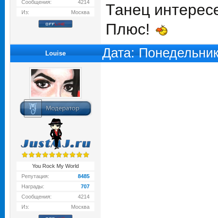
Сообщения:
4214
Танец интересе
Из:
Москва
Плюс!
Дата: Понедельник
Louise
You Rock My World
Репутация:
8485
Награды:
707
Сообщения:
4214
Из:
Москва