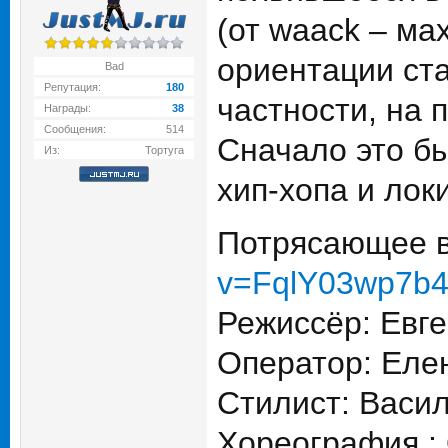
(от waack – ма
ориентации ста
Bad
Репутация:
180
частности, на 
Награды:
38
Сообщения:
514
Сначало это б
Из:
Тортуга
хип-хопа и локи
Потрясающее в
v=FqlY03wp7b
Режиссёр: Евг
Оператор: Еле
Стилист: Васи
Хореография :