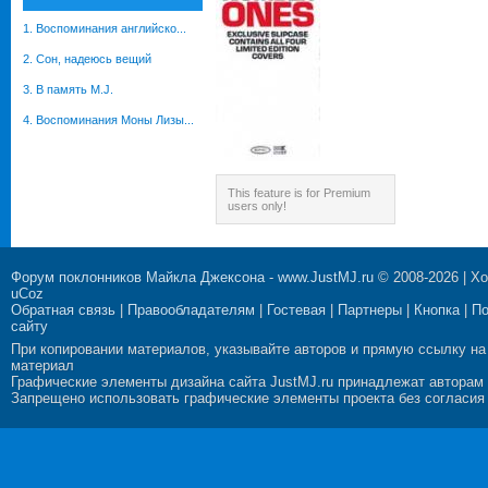
1. Воспоминания английско...
2. Cон, надеюсь вещий
3. В память M.J.
4. Воспоминания Моны Лизы...
This feature is for Premium
users only!
Форум поклонников Майкла Джексона
-
www.JustMJ.ru
© 2008-2026 |
Хо
uCoz
Обратная связь
|
Правообладателям
|
Гостевая
|
Партнеры
|
Кнопка
|
П
сайту
При копировании материалов, указывайте авторов и прямую ссылку на
материал
Графические элементы дизайна сайта JustMJ.ru принадлежат авторам
Запрещено использовать графические элементы проекта без согласия