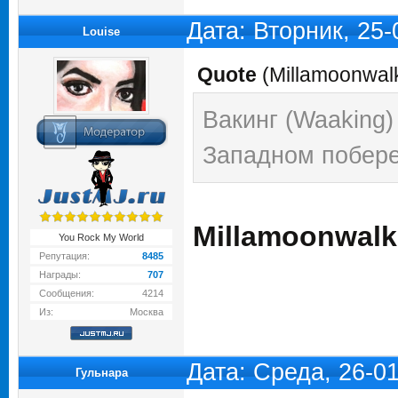
Дата: Вторник, 25
Louise
Quote
(
Millamoonwal
Вакинг (Waaking)
Западном побер
Millamoonwalk
You Rock My World
Репутация:
8485
Награды:
707
Сообщения:
4214
Из:
Москва
Дата: Среда, 26-0
Гульнара