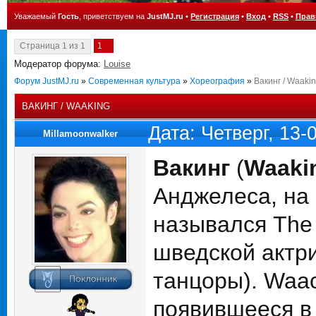
Уважаемый
Гость
, приветствуем на
JustMJ.ru
•
Регистрация
•
Вход
•
RSS
•
Прав
Страница
1
из
1
1
Модератор форума:
Louise
Форум JustMJ.ru
»
Современная культура
»
Хореография
»
Вакинг / Waaki
ВАКИНГ / WAAKING
Дата: Четверг, 13-
Millamoonwalker
Вакинг
(
Waaki
Анджелеса, на
назывался The 
шведской актр
танцоры). Waac
появившееся в