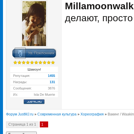
Millamoonwalk
делают, просто
Шамоун!
Репутация:
1455
Награды:
131
Сообщения:
3876
Из:
Isla De Muerte
Форум JustMJ.ru
»
Современная культура
»
Хореография
»
Вакинг / Waaki
Страница
1
из
1
1