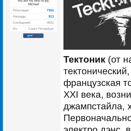
You are my best of joy,
Michael
Репутация:
7352
Награды:
913
Сообщения:
4601
Из:
Санкт-Петербург
Тектоник
(от н
тектонический,
французская т
XXI века, возн
джампстайла, хи
Первоначально
электро дэнс, 