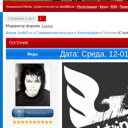
Уважаемый
Гость
, приветствуем на
JustMJ.ru
•
Регистрация
•
Вход
•
RSS
•
Прав
Страница
1
из
1
1
Модератор форума:
Louise
Форум JustMJ.ru
»
Современная культура
»
Хореография
»
Тектоник
(Стил
ТЕКТОНИК
Дата: Среда, 12-0
Megie