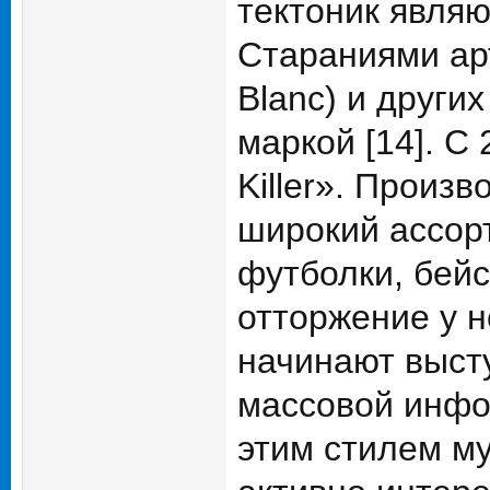
тектоник являю
Стараниями ар
Blanc) и други
маркой [14]. С
Killer». Произ
широкий ассор
футболки, бейс
отторжение у н
начинают высту
массовой инфо
этим стилем м