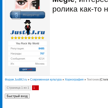
ролика как-то 
You Rock My World
Репутация:
8485
Награды:
707
Сообщения:
4214
Из:
Москва
Форум JustMJ.ru
»
Современная культура
»
Хореография
»
Тектоник
(Стил
Страница
1
из
1
1