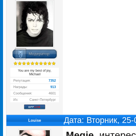
You are my best of joy,
Michael
Репутация:
7352
Награды:
913
Сообщения:
4601
Из:
Санкт-Петербург
Дата: Вторник, 25
Louise
Megie
, интере