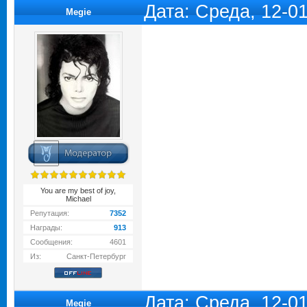
Дата: Среда, 12-0
Megie
You are my best of joy,
Michael
Репутация:
7352
Награды:
913
Сообщения:
4601
Из:
Санкт-Петербург
Дата: Среда, 12-0
Megie