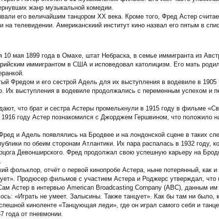
ернувших жанр музыкальной комедии.
зывали его величайшим танцором XX века. Кроме того, Фред Астер счита
 и на телевидении. Американскиий институт кино назвал его пятым в сп
 10 мая 1899 года в Омахе, штат Небраска, в семье иммигранта из Авст
рийским иммигрантом в США и исповедовал католицизм. Его мать родил
еранкой.
ый Фредом и его сестрой Адель для их выступления в водевиле в 1905 
ер. Их выступления в водевиле продолжались с переменным успехом и пе
дают, что брат и сестра Астеры промелькнули в 1915 году в фильме «Св
 1916 году Астер познакомился с Джорджем Гершвином, что положило на
Фред и Адель появлялись на Бродвее и на лондонской сцене в таких спе
ублики по обеим сторонам Атлантики. Их пара распалась в 1932 году, 
рцога Девонширского. Фред продолжал свою успешную карьеру на Бродв
.
ий фольклор, отчёт о первой кинопробе Астера, ныне потерянный, как и 
ует». Продюсер фильмов с участием Астера и Роджерс утверждал, что ни
Сам Астер в интервью American Broadcasting Company (ABC), данным им 
ось: «Играть не умеет. Залысины. Также танцует». Как бы там ни было, 
успешной киноленте «Танцующая леди», где он играл самого себя и танц
7 года от пневмонии.