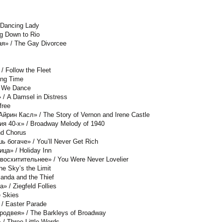
Dancing Lady
g Down to Rio
я» / The Gay Divorcee
 Follow the Fleet
ing Time
l We Dance
/ A Damsel in Distress
free
рин Касл» / The Story of Vernon and Irene Castle
 40-х» / Broadway Melody of 1940
d Chorus
 богаче» / You’ll Never Get Rich
ца» / Holiday Inn
восхитительнее» / You Were Never Lovelier
e Sky’s the Limit
anda and the Thief
/ Ziegfeld Follies
 Skies
/ Easter Parade
одвея» / The Barkleys of Broadway
/ Three Little Words