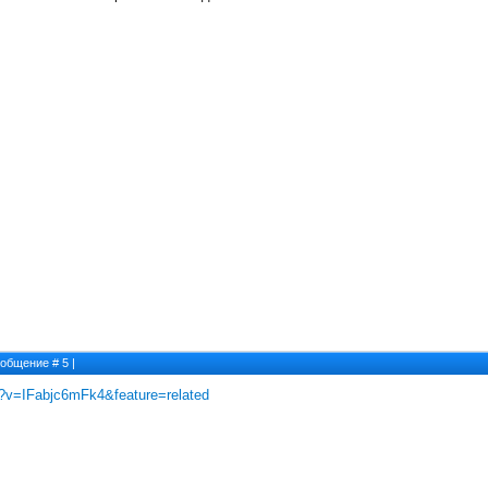
Сообщение #
5
|
h?v=IFabjc6mFk4&feature=related