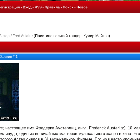
Регистрация
•
Вход
•
RSS
•
Правила
•
Поиск
•
Новое
стер / Fred Astaire
(Поистине великий танцор. Кумир Майкла)
ообщение #
1
|
ire; настоящее имя Фредерик Аустерлиц, англ. Frederick Austerlitz); 10 
Голливуда, один из величайших мастеров музыкального жанра в кино. Ег
которого Астер снялся в 31 музыкальном фильме. Его имя часто упомин