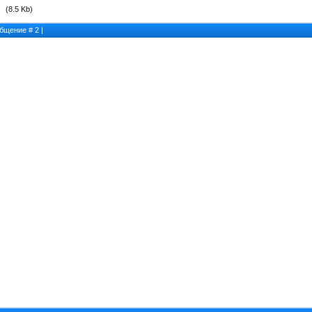
(8.5 Kb)
ообщение #
2
|