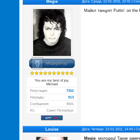
Megie
Дата: Среда, 12-01-2011, 22:41 | С
Майкл танцует Puttin´ on the 
You are my best of joy,
Michael
Репутация:
7352
Награды:
913
Сообщения:
4601
Из:
Санкт-Петербург
Louise
Дата: Четверг, 13-01-2011, 14:44 | 
Megie
, молодец! Такие заме