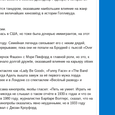
ется танцором, оказавшим наибольшее влияние на жанр
иске величайших кинозвёзд в истории Голливуда.
рии.
ась в США, но тоже была дочерью иммигрантов, на этот
году. Семейная легенда связывает его с неким дядей,
рерывами, пока они не попали на Бродвей с пьесой «Over
ерчок Фашон» с Мэри Пикфорд в главной роли, но это, к
чало долгой дружбе, оказавшей влияние на карьеру обоих
ктаклях как «Lady Be Good», «Funny Face» и «Тhe Band
когда Адель вышла замуж за её первого мужа лорда
ее и в Лондоне со спектаклем «Весёлый развод» и
сама кинопроба, якобы гласил: «Петь не умеет. Играть не
когда не слышал о таком отчёте в 1930-х годах и что он
в 1980 году, журналистке Барбаре Волтерс, сказал, что на
кинопробы оказались явно неудачными, но в 1933 году
евал с Джоан Кроуфорд.