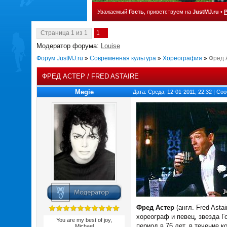
Уважаемый
Гость
, приветствуем на
JustMJ.ru
•
Страница
1
из
1
1
Модератор форума:
Louise
Форум JustMJ.ru
»
Современная культура
»
Хореография
»
Фред А
ФРЕД АСТЕР / FRED ASTAIRE
Megie
Дата: Среда, 12-01-2011, 22:32 | С
Фред Астер
(англ. Fred Asta
хореограф и певец, звезда 
You are my best of joy,
период в 76 лет, в течение 
Michael