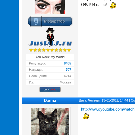
ОФЛ! И плюс!
You Rock My World
Репутация:
8485
Награды:
707
Сообщения:
4214
Из:
Москва
Darina
Дата: Четверг, 13-01-2011, 14:44 | 
http://www.youtube.com/watc