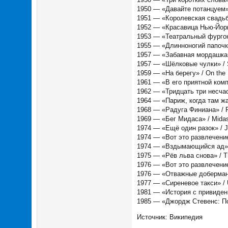
1950 — «Давайте потанцуем» 
1951 — «Королевская свадьб
1952 — «Красавица Нью-Йорка
1953 — «Театральный фургон
1955 — «Длинноногий папочк
1957 — «Забавная мордашка»
1957 — «Шёлковые чулки» / S
1959 — «На берегу» / On the
1961 — «В его приятной комп
1962 — «Тридцать три несчаст
1964 — «Париж, когда там жар
1968 — «Радуга Финиана» / F
1969 — «Бег Мидаса» / Mida
1974 — «Ещё один разок» / J
1974 — «Вот это развлечение!
1974 — «Вздымающийся ад» /
1975 — «Рёв льва снова» / Th
1976 — «Вот это развлечение!,
1976 — «Отважные доберман
1977 — «Сиреневое такси» / 
1981 — «История с привидени
1985 — «Джордж Стевенс: Пое
Источник: Википедия