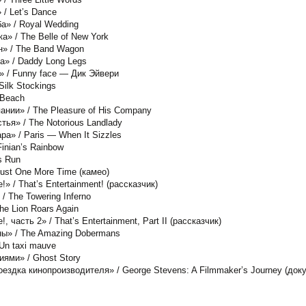
/ Let’s Dance
а» / Royal Wedding
» / The Belle of New York
» / The Band Wagon
а» / Daddy Long Legs
 / Funny face — Дик Эйвери
ilk Stockings
 Beach
ании» / The Pleasure of His Company
ья» / The Notorious Landlady
а» / Paris — When It Sizzles
inian’s Rainbow
s Run
ust One More Time (камео)
» / That’s Entertainment! (рассказчик)
 The Towering Inferno
e Lion Roars Again
 часть 2» / That’s Entertainment, Part II (рассказчик)
ы» / The Amazing Dobermans
Un taxi mauve
ями» / Ghost Story
здка кинопроизводителя» / George Stevens: A Filmmaker’s Journey (док