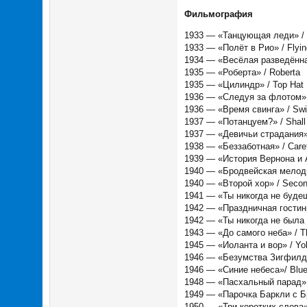
Фильмография
1933 — «Танцующая леди» / 
1933 — «Полёт в Рио» / Flyin
1934 — «Весёлая разведённа
1935 — «Роберта» / Roberta
1935 — «Цилиндр» / Top Hat
1936 — «Следуя за флотом» /
1936 — «Время свинга» / Sw
1937 — «Потанцуем?» / Shal
1937 — «Девичьи страдания» 
1938 — «Беззаботная» / Care
1939 — «История Вернона и Ай
1940 — «Бродвейская мелодия
1940 — «Второй хор» / Secon
1941 — «Ты никогда не будешь
1942 — «Праздничная гостини
1942 — «Ты никогда не была 
1943 — «До самого неба» / Th
1945 — «Иоланта и вор» / Yol
1946 — «Безумства Зигфилда» 
1946 — «Синие небеса»/ Blue
1948 — «Пасхальный парад» 
1949 — «Парочка Баркли с Бр
1950 — «Три коротких слова» 