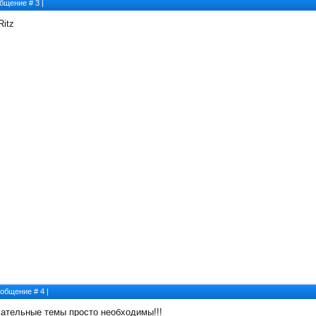
ообщение #
3
|
Ritz
Сообщение #
4
|
чательные темы просто необходимы!!!