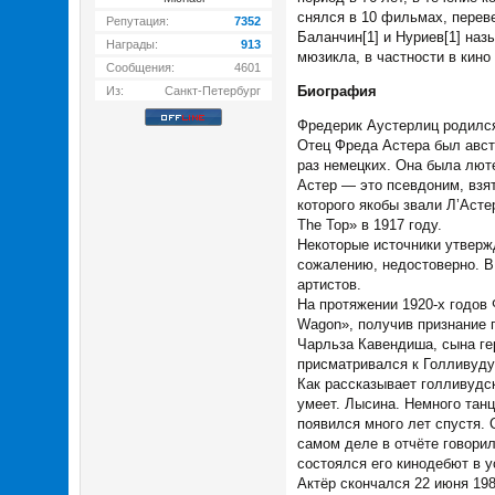
снялся в 10 фильмах, перев
Репутация:
7352
Баланчин[1] и Нуриев[1] на
Награды:
913
мюзикла, в частности в кино
Сообщения:
4601
Биография
Из:
Санкт-Петербург
Фредерик Аустерлиц родился
Отец Фреда Астера был авст
раз немецких. Она была лют
Астер — это псевдоним, взят
которого якобы звали Л’Аст
The Top» в 1917 году.
Некоторые источники утверж
сожалению, недостоверно. В
артистов.
На протяжении 1920-х годов 
Wagon», получив признание п
Чарльза Кавендиша, сына ге
присматривался к Голливуду
Как рассказывает голливудск
умеет. Лысина. Немного танц
появился много лет спустя. 
самом деле в отчёте говорил
состоялся его кинодебют в 
Актёр скончался 22 июня 198