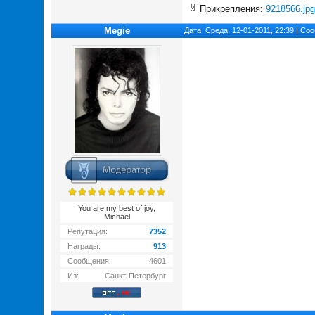
Прикрепления:
9218566.jpg
Megie
Дата: Среда, 12-01-2011, 22:39 | С
You are my best of joy,
Michael
Репутация:
7352
Награды:
913
Сообщения:
4601
Из:
Санкт-Петербург