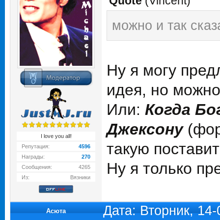
Quote
(
Vincent
)
можно и так сказ
Ну я могу пред
идея, но можн
Или:
Когда Бо
Джексону
(фор
I love you all!
такую поставит
Репутация:
4596
Награды:
270
Ну я только пр
Сообщения:
4265
Из:
Вязники
Дата: Вторник, 14
Асюта