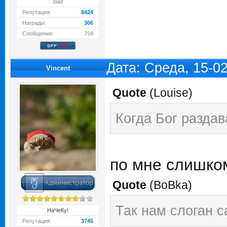
Bad
Репутация:
8424
Награды:
306
Сообщения:
759
Дата: Среда, 15-0
Vincent
Quote
(
Louise
)
Когда Бог раздав
по мне слишком
Quote
(
BoBka
)
Так нам слоган с
НаЧеКу!
Репутация:
3745