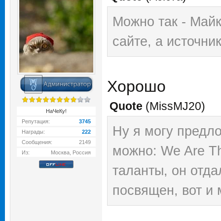
Можно так - Майк
сайте, а источни
Хорошо
Quote
(
MissMJ20
)
НаЧеКу!
Репутация:
3745
Ну я могу предло
Награды:
222
Сообщения:
2149
можно: We Are Th
Из:
Москва, Россия
таланты, он отд
посвящен, вот и 