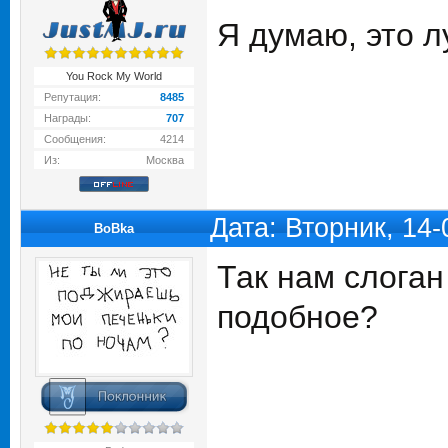
Я думаю, это л
You Rock My World
Репутация:
8485
Награды:
707
Сообщения:
4214
Из:
Москва
Дата: Вторник, 14
BoBka
Так нам слоган
подобное?