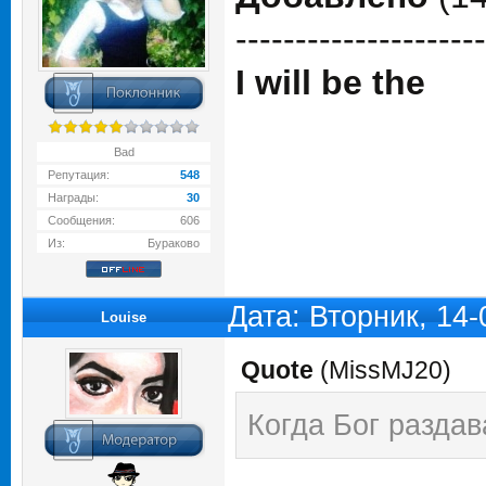
---------------------
I will be the
Bad
Репутация:
548
Награды:
30
Сообщения:
606
Из:
Бураково
Дата: Вторник, 14
Louise
Quote
(
MissMJ20
)
Когда Бог раздав