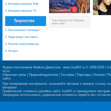
3. Интервью журналу Rolli...
4. Интервью журналу TV ...
This feature is for Premium
users only!
1. Рассказывает голландск...
2. Люди вокруг него прост...
3. Рассказ шеф-повара дл...
4. Он был
Форум поклонников Майкла Джексона
-
www.JustMJ.ru
© 2008-2026 |
Хо
uCoz
Обратная связь
|
Правообладателям
|
Гостевая
|
Партнеры
|
Кнопка
|
П
сайту
При копировании материалов, указывайте авторов и прямую ссылку на
материал
Графические элементы дизайна сайта JustMJ.ru принадлежат авторам
Запрещено использовать графические элементы проекта без согласия