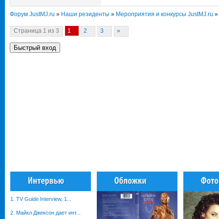
Форум JustMJ.ru
»
Наши резиденты
»
Мероприятия и конкурсы JustMJ.ru
»
Страница
1
из
3
1
2
3
»
1. TV Guide Interview, 1...
2. Майкл Джексон дает инт...