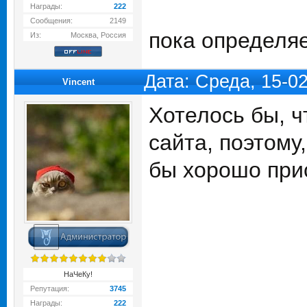
Награды:
222
Сообщения:
2149
пока определя
Из:
Москва, Россия
Дата: Среда, 15-0
Vincent
Хотелось бы, чт
сайта, поэтому
бы хорошо при
НаЧеКу!
Репутация:
3745
Награды:
222