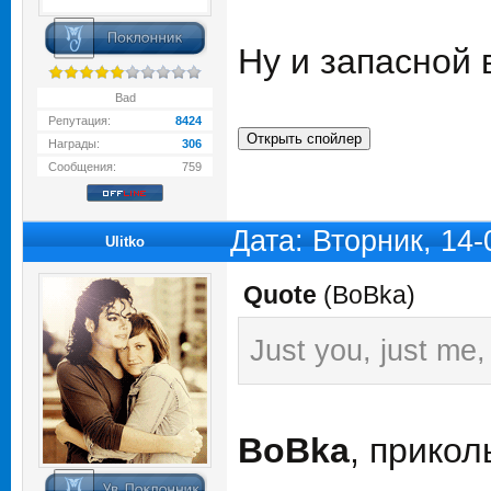
Ну и запасной 
Bad
Репутация:
8424
Награды:
306
Сообщения:
759
Дата: Вторник, 14
Ulitko
Quote
(
BoBka
)
Just you, just me,
BoBka
, прико