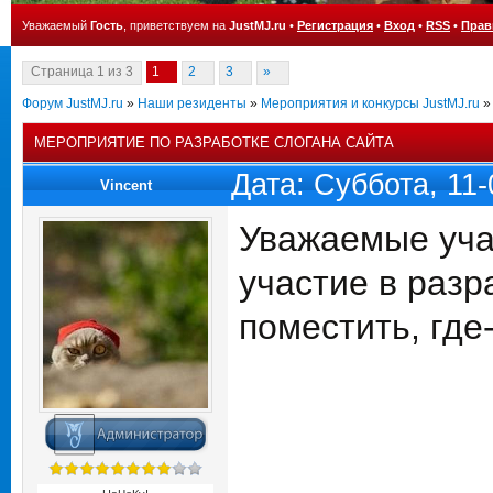
Уважаемый
Гость
, приветствуем на
JustMJ.ru
•
Регистрация
•
Вход
•
RSS
•
Прав
Страница
1
из
3
1
2
3
»
Форум JustMJ.ru
»
Наши резиденты
»
Мероприятия и конкурсы JustMJ.ru
»
МЕРОПРИЯТИЕ ПО РАЗРАБОТКЕ СЛОГАНА САЙТА
Дата: Суббота, 11
Vincent
Уважаемые уча
участие в разр
поместить, где