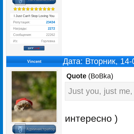
I Just Can't Stop Loving You
Репутация:
23434
Награды:
2272
Сообщения:
22262
Из:
Горловка
Дата: Вторник, 14
Vincent
Quote
(
BoBka
)
Just you, just me,
интересно )