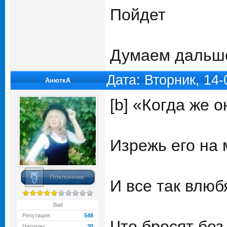
Пойдет
Думаем даль
Дата: Вторник, 14
АнюткA
[b] «Когда же о
Изрежь его на 
И все так влюб
Bad
Репутация:
548
Что бросят без
Награды:
30