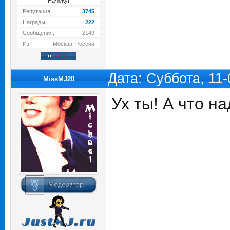
НаЧеКу!
Репутация:
3745
Награды:
222
Сообщения:
2149
Из:
Москва, Россия
Дата: Суббота, 11
MissMJ20
Ух ты! А что н