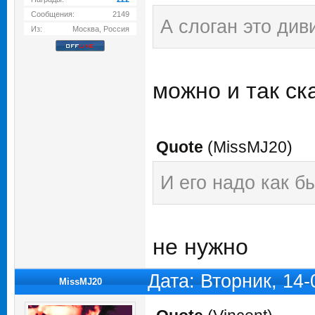
Сообщения:
2149
А слоган это див
Из:
Москва, Россия
можно и так ск
Quote
(
MissMJ20
)
И его надо как 
не нужно
Дата: Вторник, 14
MissMJ20