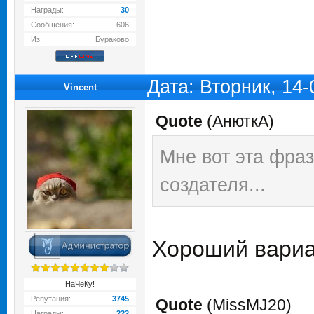
Награды:
30
Сообщения:
606
Из:
Бураково
Дата: Вторник, 14
Vincent
Quote
(
АнюткA
)
Мне вот эта фраз
создателя...
Хороший вари
НаЧеКу!
Репутация:
3745
Quote
(
MissMJ20
)
Награды:
222