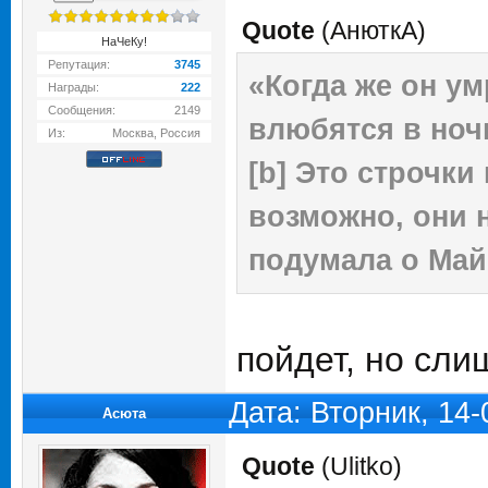
Quote
(
АнюткA
)
НаЧеКу!
Репутация:
3745
«Когда же он ум
Награды:
222
Сообщения:
2149
влюбятся в ноч
Из:
Москва, Россия
[b] Это строчки
возможно, они н
подумала о Майкле
------------------------
пойдет, но сли
Дата: Вторник, 14
Асюта
Quote
(
Ulitko
)