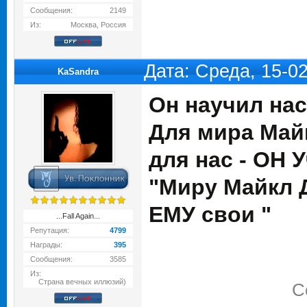
Сообщения:
2149
Из:
Москва, Россия
Дата: Среда, 15-0
KaSandra
Он научил нас
Для мира Май
для нас - ОН 
"Миру Майкл 
ЕМУ свои "
...Fall Again...
Репутация:
4799
Награды:
395
Сообщения:
3585
Из:
Страна вечных иллюзий)
С