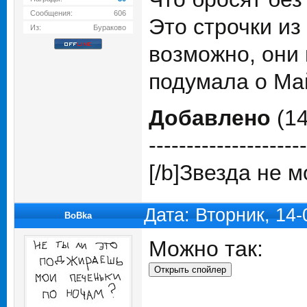
Сообщения:
606
Это строчки из
Из:
Бураково
возможно, они 
подумала о Май
Добавлено
(14
---------------------
[/b]Звезда не 
Дата: Вторник, 14
BoBka
Можно так: