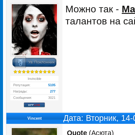
Можно так -
Ма
талантов на са
Invincible
Репутация:
5105
Награды:
277
Сообщения:
3021
Дата: Вторник, 14
Vincent
Quote
(
Асюта
)