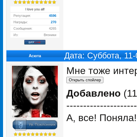
I love you all!
Репутация:
4596
Награды:
270
Сообщения:
4265
Из:
Вязники
Дата: Суббота, 11
Асюта
Мне тоже инте
Добавлено
(11
---------------------
А, все! Поняла