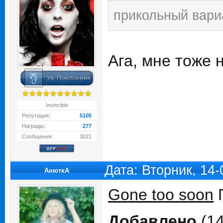
прикольный вари
Ага, мне тоже 
Invincible
Репутация:
5105
Награды:
277
Сообщения:
3021
Дата: Вторник, 14
АнюткA
Gone too soon
П
Добавлено
(14