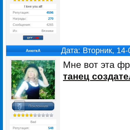
I love you all!
Репутация:
4596
Награды:
270
Сообщения:
4265
Из:
Вязники
Дата: Вторник, 14
АнюткA
Мне вот эта ф
танец создател
Bad
Репутация:
548