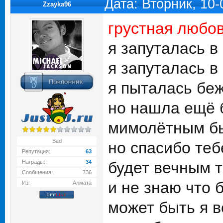
Дата: Вторник, 10
Zzayka96
грустная любов
я запуталась в
я запуталась в
я пыталась беж
но нашла ещё 
мимолётным бы
Bad
но спасибо теб
Репутация:
63
Награды:
34
будет вечным т
Сообщения:
736
и не знаю что 
Из:
Алмата
может быть я в