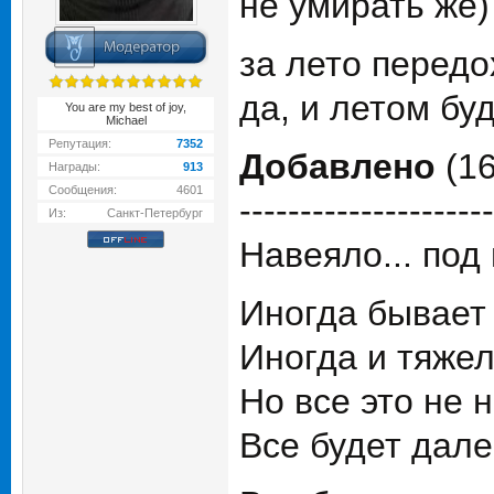
не умирать же)
за лето передо
да, и летом буд
You are my best of joy,
Michael
Репутация:
7352
Добавлено
(16
Награды:
913
Сообщения:
4601
---------------------
Из:
Санкт-Петербург
Навеяло... под 
Иногда бывает
Иногда и тяжел
Но все это не н
Все будет дале