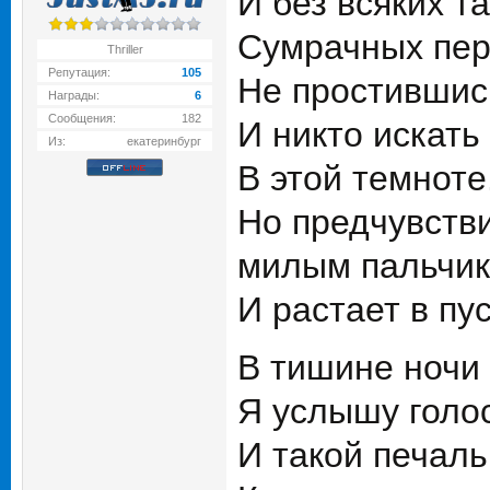
И без всяких т
Сумрачных пер
Thriller
Репутация:
105
Не простившись,
Награды:
6
Сообщения:
182
И никто искать
Из:
екатеринбург
В этой темноте
Но предчувств
милым пальчик
И растает в пус
В тишине ночи
Я услышу голо
И такой печаль