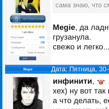
сама знаю, что с
Megie
, да лад
I am Alive
грузанула.
Репутация:
1121
Награды:
136
свежо и легко..
Сообщения:
6656
Из:
Town of dream
Дата: Пятница, 30
Megie
инфинити
,
хех) ну вот так
а что делать, е