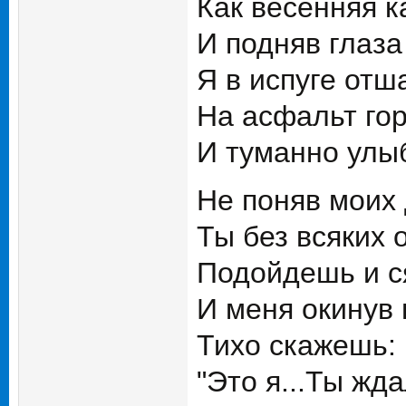
Как весенняя ка
И подняв глаза
Я в испуге отша
На асфальт го
И туманно улыбн
Не поняв моих
Ты без всяких 
Подойдешь и с
И меня окинув
Тихо скажешь:
"Это я...Ты жда