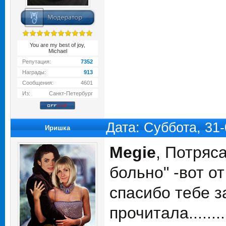
You are my best of joy,
Michael
Репутация:
7352
Награды:
913
Сообщения:
4601
Из:
Санкт-Петербург
Дата: Суббота, 31
Иришка
Megie
, Потряс
больно" -вот от 
спасибо тебе за
прочитала.......