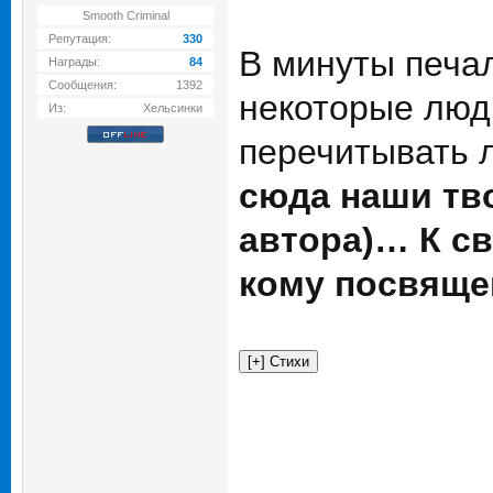
Smooth Criminal
Репутация:
330
В минуты печал
Награды:
84
Сообщения:
1392
некоторые люд
Из:
Хельсинки
перечитывать
сюда наши тв
автора)… К с
кому посвящен