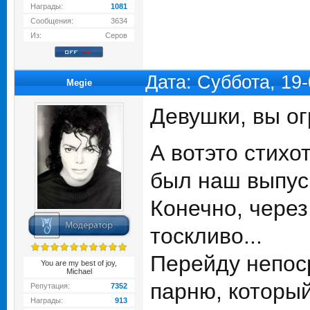
Награды:
1081
Сообщения:
3634
Из:
Серов
Дата: Суббота, 19
Megie
Девушки, вы о
А вотэто стихо
был наш выпуск
Конечно, через
тоскливо...
Перейду непос
You are my best of joy,
Michael
парню, который
Репутация:
7352
Награды:
913