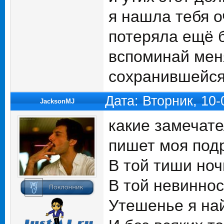
я нашла тебя о
потеряла ещё 
вспоминай меня
сохранившейся 
Дата: Вторник, 10
JacksonMJ
какие замечател
пишет моя подр
В той тиши но
В той невинно
Утешенье я най