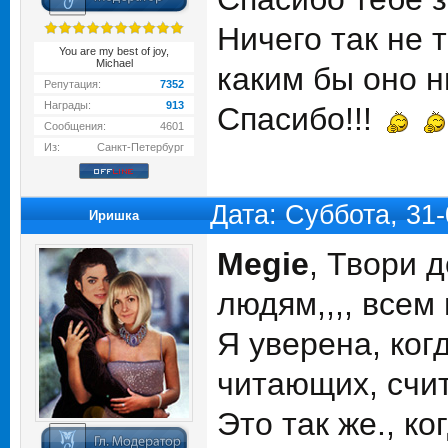
Ничего так не 
You are my best of joy,
Michael
каким бы оно н
Репутация:
7352
Награды:
913
Спасибо!!!
Сообщения:
4601
Из:
Санкт-Петербург
Дата: Суббота, 31
Иришка
Megie
, Твори д
людям,,,, всем 
Я уверена, ког
читающих, счит
Это так же., к