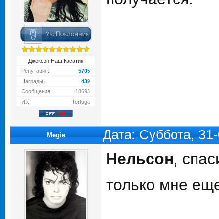
Джексон Наш Касатик
Репутация:
5705
Награды:
439
Сообщения:
18693
Из:
Tortuga
Дата: Суббота, 31
Megie
Нельсон
, спа
только мне еще