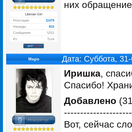
них обращение 
Liberian Girl
Репутация:
11479
Награды:
815
Сообщения:
5252
Из:
Тула
Дата: Суббота, 31
Megie
Иришка
, спас
Спасибо! Храни
Добавлено
(31
---------------------
Вот, сейчас сло