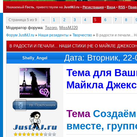
Уважаемый
Гость
, приветствуем на
JustMJ.ru
•
Регистрация
•
Вход
•
RSS
•
Прав
Страница
5
из
9
«
1
2
3
4
5
6
7
8
Модератор форума:
Tezoro
,
MissMJ20
Форум JustMJ.ru
»
Наши резиденты
»
Творчество
»
В радости и печали... 
В РАДОСТИ И ПЕЧАЛИ... НАШИ СТИХИ (НЕ О МАЙКЛЕ ДЖЕКСОН
Дата: Вторник, 22
Shelly_Angel
Тема для Ваш
Майкла Джекс
Тема
Создаём
вместе, групп