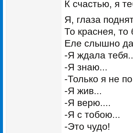
К счастью, я те
Я, глаза подня
То краснея, то
Еле слышно да
-Я ждала тебя..
-Я знаю...
-Только я не по
-Я жив...
-Я верю....
-Я с тобою...
-Это чудо!