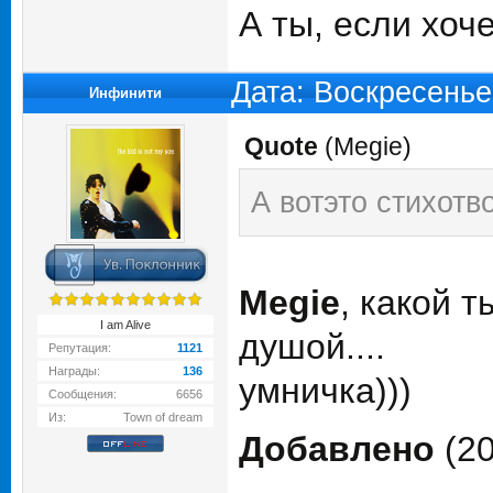
А ты, если хоч
Дата: Воскресенье
Инфинити
Quote
(
Megie
)
А вотэто стихотв
Megie
, какой 
I am Alive
душой....
Репутация:
1121
Награды:
136
умничка)))
Сообщения:
6656
Из:
Town of dream
Добавлено
(20