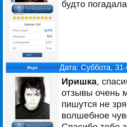
будто погадала!
Liberian Girl
Репутация:
11479
Награды:
815
Сообщения:
5252
Из:
Тула
Дата: Суббота, 31
Megie
Иришка
, спас
отзывы очень м
пишутся не зря
волшебное чувс
Спасибо тебе з