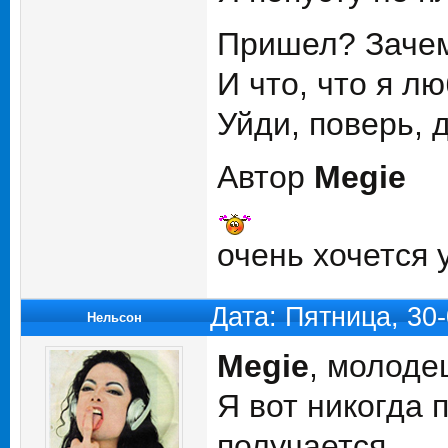
Пришел? Заче
И что, что я л
Уйди, поверь, 
Автор
Megie
очень хочется
Дата: Пятница, 30
Нельсон
Megie
, молоде
Я вот никогда 
получается.