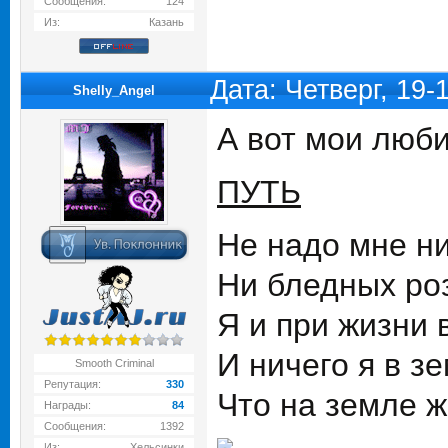
Сообщения:
124
Из:
Казань
Дата: Четверг, 19-
Shelly_Angel
А вот мои люби
ПУТЬ
Не надо мне ни
Ни бледных ро
Я и при жизни 
И ничего я в з
Smooth Criminal
Репутация:
330
Что на земле 
Награды:
84
Сообщения:
1392
Из:
Хельсинки