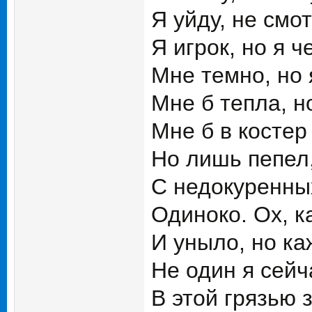
Я уйду, не смо
Я игрок, но я ч
Мне темно, но 
Мне б тепла, н
Мне б в костер
Но лишь пепел,
С недокуренных
Одиноко. Ох, к
И уныло, но ка
Не один я сей
В этой грязью 