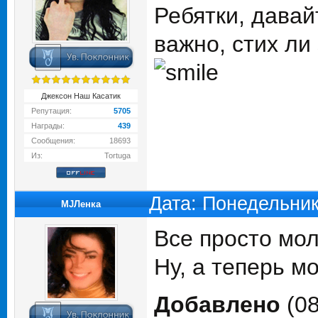
Ребятки, давай
важно, стих ли
Джексон Наш Касатик
Репутация:
5705
Награды:
439
Сообщения:
18693
Из:
Tortuga
Дата: Понедельник
MJЛенка
Все просто мол
Ну, а теперь мо
Добавлено
(08