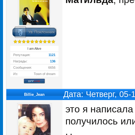
I am Alive
Репутация:
1121
Награды:
136
Сообщения:
6656
Из:
Town of dream
Дата: Четверг, 05-
Billie_Jean
это я написала
получилось или