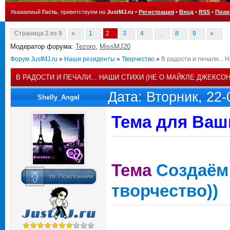
Уважаемый
Гость
, приветствуем на
JustMJ.ru
•
Регистрация
•
Вход
•
RSS
•
Прав
Страница
2
из
9
«
1
2
3
4
…
8
9
»
Модератор форума:
Tezoro
,
MissMJ20
Форум JustMJ.ru
»
Наши резиденты
»
Творчество
»
В радости и печали... 
В РАДОСТИ И ПЕЧАЛИ... НАШИ СТИХИ (НЕ О МАЙКЛЕ ДЖЕКСОН
Дата: Вторник, 22
Shelly_Angel
Тема для Ваш
Тема
Создаём
творчество))