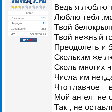
Ведь я люблю т
Thriller
Люблю тебя ,мо
Репутация:
131
Награды:
21
Твой белокрылы
Сообщения:
282
Из:
Архангельск
Твой нежный го
Преодолеть и 
Скольким же л
Сколь многих н
Числа им нет,д
Что главное – в
Мой ангел, не 
Так , не оставл