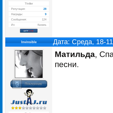
Thriller
Репутация:
28
Награды:
9
Сообщения:
124
Из:
Казань
Дата: Среда, 18-1
Invinsible
Матильда
, Сп
песни.