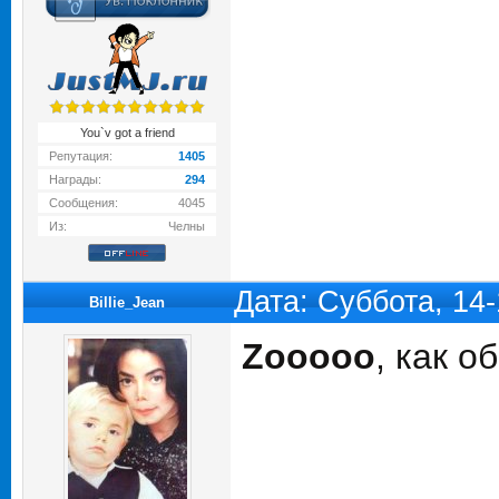
You`v got a friend
Репутация:
1405
Награды:
294
Сообщения:
4045
Из:
Челны
Дата: Суббота, 14
Billie_Jean
Zooooo
, как 