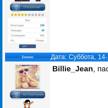
Bad
Репутация:
158
Награды:
49
Сообщения:
696
Из:
Рязань
Дата: Суббота, 14
Zooooo
Billie_Jean
, па