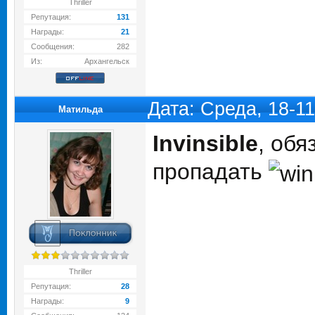
Thriller
Репутация:
131
Награды:
21
Сообщения:
282
Из:
Архангельск
Дата: Среда, 18-1
Матильда
Invinsible
, обя
пропадать
Thriller
Репутация:
28
Награды:
9