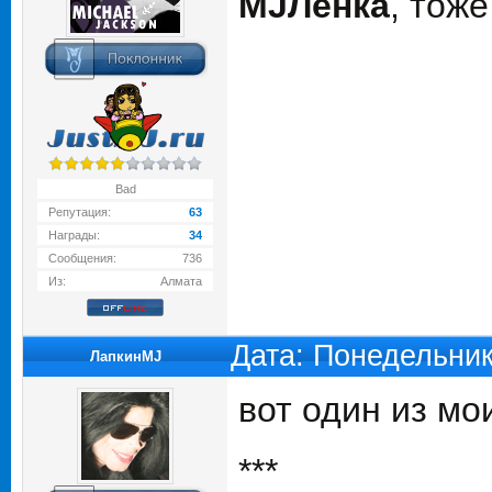
MJЛенка
, тоже
Bad
Репутация:
63
Награды:
34
Сообщения:
736
Из:
Алмата
Дата: Понедельник
ЛапкинMJ
вот один из мои
***