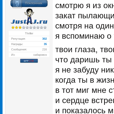
смотрю я из окн
закат пылающий
смотря на один
я вспоминаю о 
Thriller
Репутация:
302
Награды:
35
твои глаза, тв
Сообщения:
216
Из:
хабаровск
что даришь ты 
я не забуду ник
когда ты в жиз
в тот миг мне 
и сердце встре
и показалось м