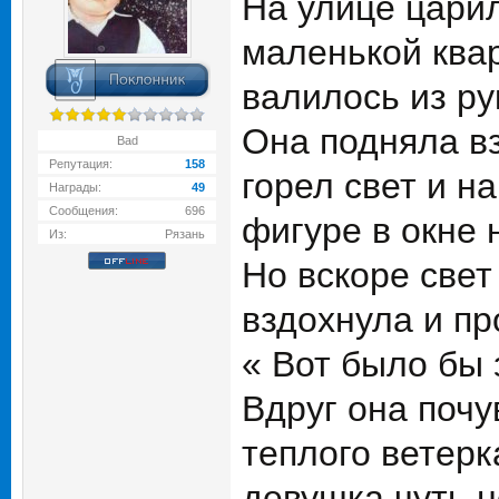
На улице цари
маленькой квар
валилось из ру
Она подняла вз
Bad
Репутация:
158
горел свет и н
Награды:
49
Сообщения:
696
фигуре в окне 
Из:
Рязань
Но вскоре свет
вздохнула и пр
« Вот было бы 
Вдруг она почу
теплого ветерк
девушка чуть 