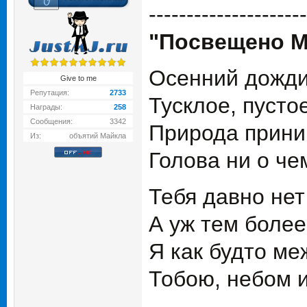
---------------------
"Посвещено М
Осенний дожди
Give to me
Репутация:
2733
Тусклое, пустое
Награды:
258
Сообщения:
3342
Природа прини
Из:
объятий Майкла
Голова ни о че
Тебя давно нет
А уж тем более
Я как будто ме
Тобою, небом и