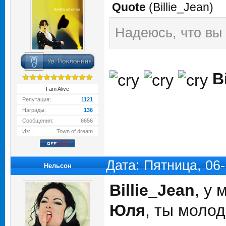
Quote
(
Billie_Jean
)
Надеюсь, что вы 
B
I am Alive
Репутация:
1121
Награды:
136
Сообщения:
6656
Из:
Town of dream
Дата: Пятница, 06
Нельсон
Billie_Jean
, у 
Юля
, ты моло