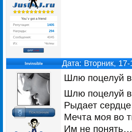
You`v got a friend
Репутация:
1405
Награды:
294
Сообщения:
4045
Из:
Челны
Дата: Вторник, 17
Invinsible
Шлю поцелуй 
Шлю поцелуй в
Рыдает сердце
Мечта моя во т
Им не понять