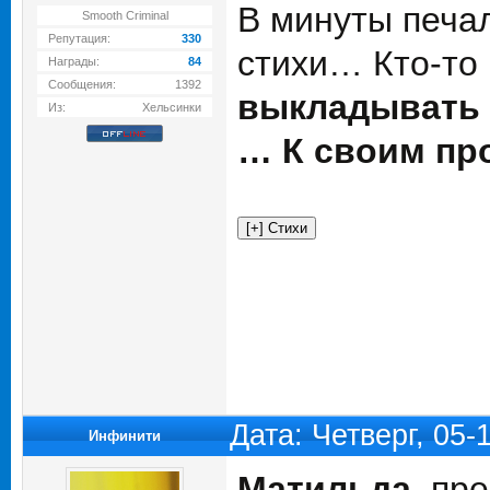
В минуты печал
Smooth Criminal
Репутация:
330
стихи… Кто-то
Награды:
84
Сообщения:
1392
выкладывать 
Из:
Хельсинки
… К своим пр
Дата: Четверг, 05-
Инфинити
Матильда
, пр