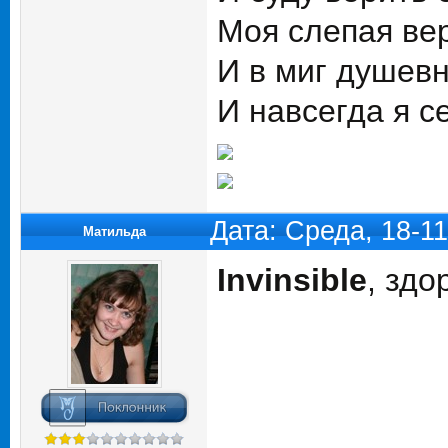
Моя слепая ве
И в миг душевн
И навсегда я с
Дата: Среда, 18-1
Матильда
Invinsible
, зд