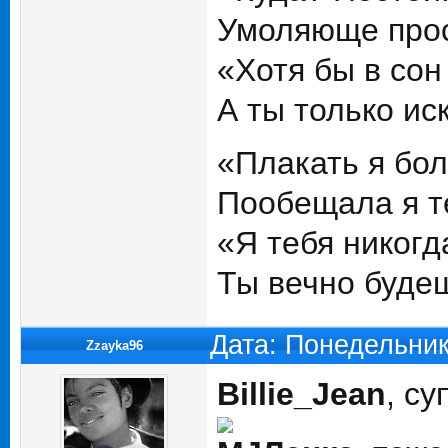
Умоляюще прос
«Хотя бы в сон
А ты только ис
«Плакать я бо
Пообещала я т
«Я тебя никогд
Ты вечно будеш
Дата: Понедельник
Zzayka96
Billie_Jean
, су