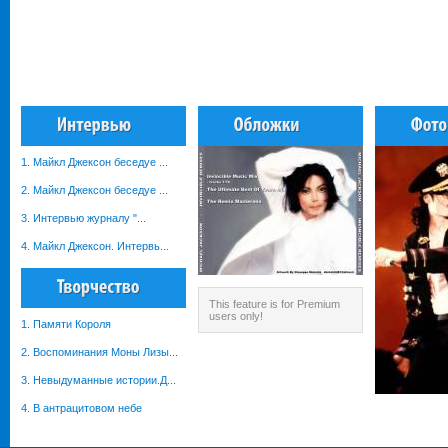
1. Майкл Джексон беседуе ...
2. Майкл Джексон беседуе ...
3. Интервью журналу "...
4. Майкл Джексон. Интервь...
This feature is for Premium
users only!
1. Памяти Короля
2. Воспоминания Моны Лизы...
3. Невыдуманные истории.Д...
4. В антрацитовом небе