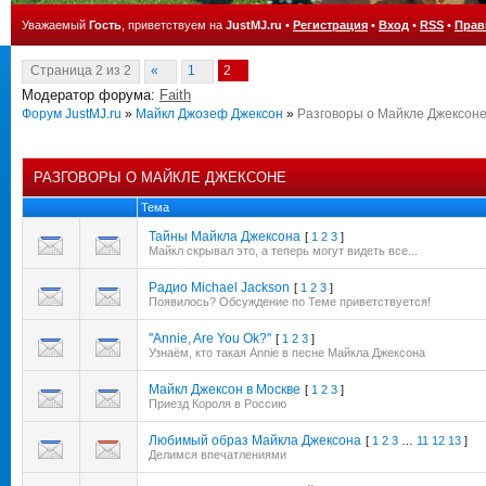
Уважаемый
Гость
, приветствуем на
JustMJ.ru
•
Регистрация
•
Вход
•
RSS
•
Прав
Страница
2
из
2
«
1
2
Модератор форума:
Faith
Форум JustMJ.ru
»
Майкл Джозеф Джексон
»
Разговоры о Майкле Джексон
РАЗГОВОРЫ О МАЙКЛЕ ДЖЕКСОНЕ
Тема
Тайны Майкла Джексона
[
1
2
3
]
Майкл скрывал это, а теперь могут видеть все...
Радио Michael Jackson
[
1
2
3
]
Появилось? Обсуждение по Теме приветствуется!
''Annie, Are You Ok?''
[
1
2
3
]
Узнаём, кто такая Annie в песне Майкла Джексона
Майкл Джексон в Москве
[
1
2
3
]
Приезд Короля в Россию
Любимый образ Майкла Джексона
[
1
2
3
…
11
12
13
]
Делимся впечатлениями