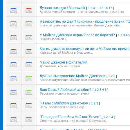
Лунная походка / Moonwalk
[
1
2
3
…
15
16
17
]
Авторы лунной походки - это потрясающие дети из гетто
Невероятно, но факт! Крионика - продление жизни!
[
1
или ещё одна версия исчезновения Майкла Джексона...
У Майкла Джексона чёрный пояс по Карате!?
[
1
2
3
4
5
Высказываемся =)
Как вы думаете,последуют ли дети Майкла его приме
Карьера детей Майкла в будущем...
Майкл Джексон в филателии
Добавляем, комментируем
Лучшие выступление Майкла Джексона
[
1
2
3
]
Какое выступление Майкла вам нравится?(Высказываем мн
Ваш Самый Любимый альбом?
[
1
2
3
4
5
]
Расскажи о своих предпочтениях
Пазлы с Майклом Джексоном
[
1
2
3
]
Всем любителям пазлов сюда
"Последний" альбом Майкла "Seven"
[
1
2
3
4
]
Сплетни, домыслы...где правда? Обсуждаем!