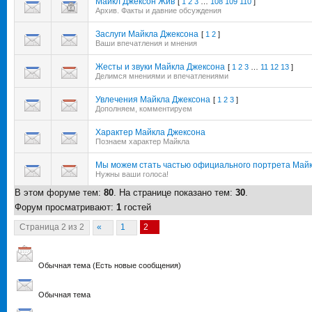
Майкл Джексон Жив
[
1
2
3
…
108
109
110
]
Архив. Факты и давние обсуждения
Заслуги Майкла Джексона
[
1
2
]
Ваши впечатления и мнения
Жесты и звуки Майкла Джексона
[
1
2
3
…
11
12
13
]
Делимся мнениями и впечатлениями
Увлечения Майкла Джексона
[
1
2
3
]
Дополняем, комментируем
Характер Майкла Джексона
Познаем характер Майкла
Мы можем стать частью официального портрета Май
Нужны ваши голоса!
В этом форуме тем:
80
. На странице показано тем:
30
.
Форум просматривают:
1
гостей
Страница
2
из
2
«
1
2
Обычная тема (Есть новые сообщения)
Обычная тема