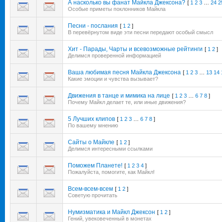
А насколько вы фанат Майкла Джексона?
[
1
2
3
…
24
2
Особые приметы поклонников Майкла
Песни - послания
[
1
2
]
В перевёрнутом виде эти песни передают особый смысл
Хит - Парады, Чарты и всевозможные рейтинги
[
1
2
]
Делимся проверенной информацией
Ваша любимая песня Майкла Джексона
[
1
2
3
…
13
14
Какие эмоции и чувства вызывает?
Движения в танце и мимика на лице
[
1
2
3
…
6
7
8
]
Почему Майкл делает те, или иные движения?
5 Лучших клипов
[
1
2
3
…
6
7
8
]
По вашему мнению
Сайты о Майкле
[
1
2
]
Делимся интересными ссылками
Поможем Планете!
[
1
2
3
4
]
Пожалуйста, помогите, как Майкл!
Всем-всем-всем
[
1
2
]
Советую прочитать
Нумизматика и Майкл Джексон
[
1
2
]
Гений, увековеченный в монетах