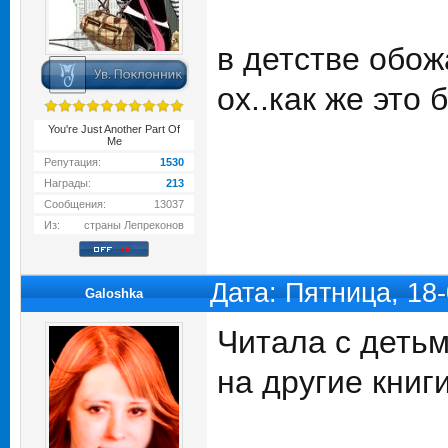
в детстве обо
ох..как же это 
You're Just Another Part Of
Me
Репутация:
1530
Награды:
213
Сообщения:
13037
Из:
страны Лепреконов
Дата: Пятница, 18
Galoshka
Читала с детьм
на другие книг