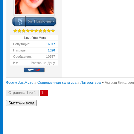
I Love You More
Репутация:
16077
Награды:
1020
Сообщения:
10757
Из:
Ростов-на-Дону
Форум JustMJ.ru
»
Современная культура
»
Литература
»
Астрид Линдгрен /
Страница
1
из
1
1