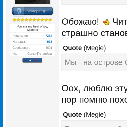
Обожаю!
Чит
You are my best of joy,
страшно станов
Michael
Репутация:
7352
Награды:
913
Quote
(
Megie
)
Сообщения:
4601
Из:
Санкт-Петербург
Мы - на острове 
Оох, люблю эту
пор помню пох
Quote
(
Megie
)