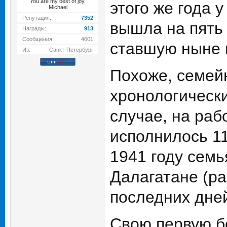
You are my best of joy,
этого же года 
Michael
Репутация:
7352
вышла на пять
Награды:
913
Сообщения:
4601
ставшую ныне 
Из:
Санкт-Петербург
Похоже, семей
хронологически
случае, на раб
исполнилось 11
1941 году семь
Далагатане (ра
последних дне
Свою первую бо