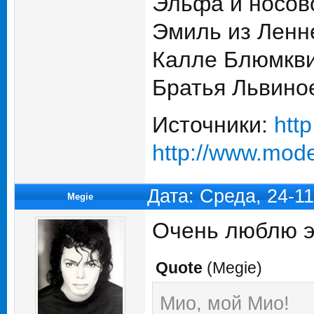
Эльфа и носов
Эмиль из Ленн
Калле Блюмкв
Братья Львино
Источники:
htt
http://www.moder
Дата: Среда, 24-1
Megie
Очень люблю э
Quote
(
Megie
)
Мио, мой Мио!