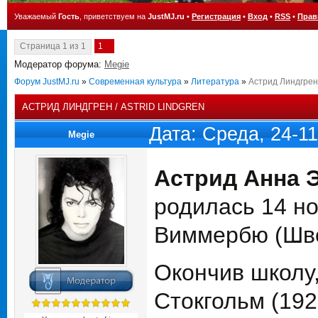
Уважаемый
Гость
, приветствуем на
JustMJ.ru
•
Регистрация
•
Вход
•
RSS
•
Прав
Страница
1
из
1
1
Модератор форума:
Megie
Форум JustMJ.ru
»
Современная культура
»
Литература
»
Астрид Линдгрен /
АСТРИД ЛИНДГРЕН / ASTRID LINDGREN
Дата: Среда, 24-1
Megie
Астрид Анна 
родилась 14 но
Виммербю (Шве
Окончив школу,
Стокгольм (192