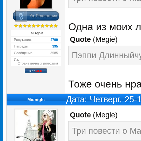
Одна из моих 
...Fall Again...
Quote
(
Megie
)
Репутация:
4799
Награды:
395
Пэппи Длинныйчу
Сообщения:
3585
Из:
Страна вечных иллюзий)
Тоже очень нра
Дата: Четверг, 25-
Midnight
Quote
(
Megie
)
Три повести о М