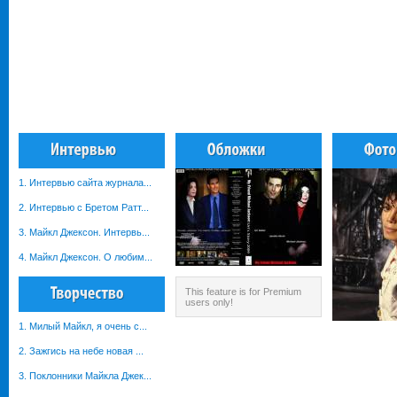
1. Интервью сайта журнала...
2. Интервью с Бретом Ратт...
3. Майкл Джексон. Интервь...
4. Майкл Джексон. О любим...
This feature is for Premium
users only!
1. Милый Майкл, я очень с...
2. Зажгись на небе новая ...
3. Поклонники Майкла Джек...