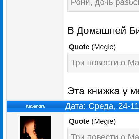
Рони, дочь разб
В Домашней Би
Quote
(
Megie
)
Три повести о М
Эта книжка у м
Дата: Среда, 24-1
KaSandra
Quote
(
Megie
)
Три повести о М