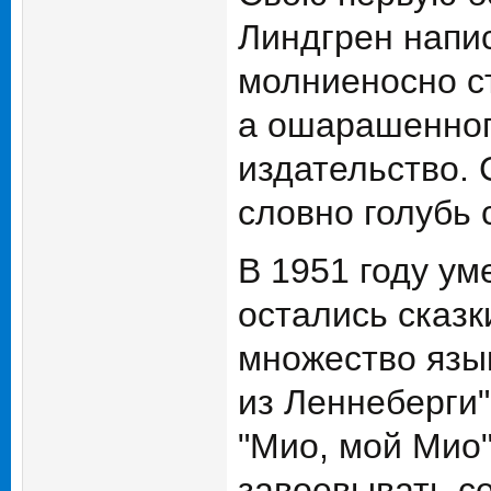
Линдгрен напис
молниеносно ст
а ошарашенног
издательство. 
словно голубь 
В 1951 году ум
остались сказк
множество язык
из Леннеберги"
"Мио, мой Мио
завоевывать с