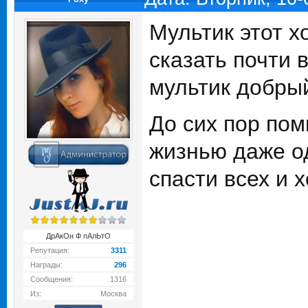
Мультик этот х
сказать почти 
мультик добры
До сих пор пом
жизнью даже од
спасти всех и х
ДрАкОн Ф пАлЬтО
Репутация:
3311
Награды:
296
Сообщения:
1316
Из:
Москва