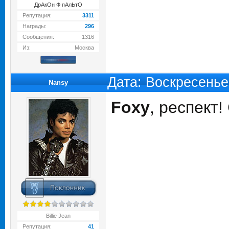
ДрАкОн Ф пАлЬтО
Репутация:
3311
Награды:
296
Сообщения:
1316
Из:
Москва
Дата: Воскресенье
Nansy
Foxy
, респект
Billie Jean
Репутация:
41