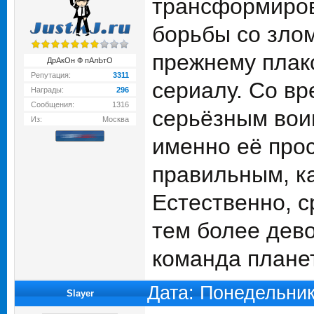
трансформирова
борьбы со злом
прежнему плакс
ДрАкОн Ф пАлЬтО
Репутация:
3311
сериалу. Со в
Награды:
296
Сообщения:
1316
серьёзным вои
Из:
Москва
именно её про
правильным, ка
Естественно, с
тем более дево
команда плане
Дата: Понедельник
Slayer