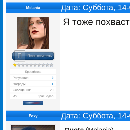
Дата: Суббота, 14
Melania
Я тоже похваст
Speechless
Репутация:
2
Награды:
1
Сообщения:
20
Из:
Краснодар
Дата: Суббота, 14
Foxy