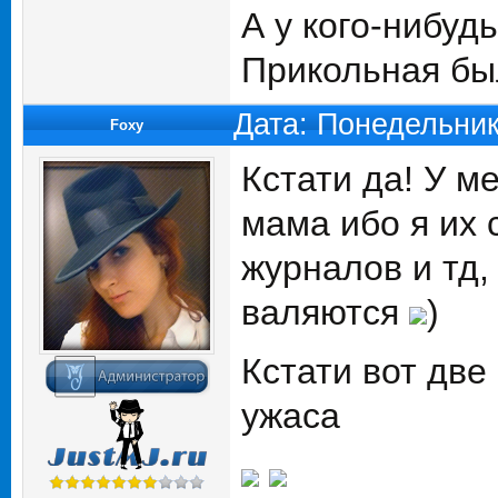
А у кого-нибуд
Прикольная бы
Дата: Понедельник
Foxy
Кстати да! У м
мама ибо я их 
журналов и тд,
валяются
)
Кстати вот две
ужаса