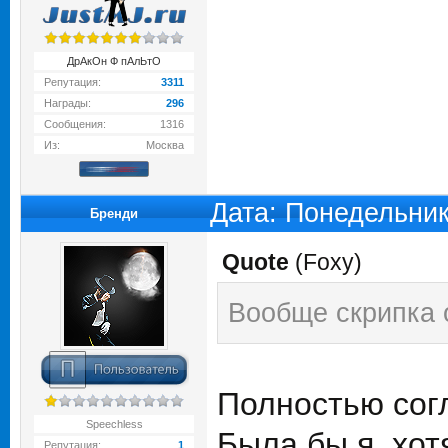
ДрАкОн Ф пАлЬтО
Репутация:
3311
Награды:
296
Сообщения:
1316
Из:
Москва
Дата: Понедельник
Бренди
Quote
(
Foxy
)
Вообще скрипка 
Полностью сог
Speechless
Была бы я, хо
Репутация:
1