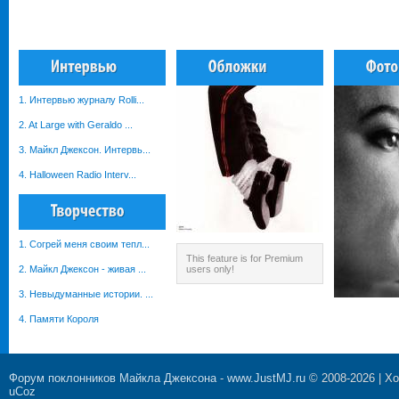
1. Интервью журналу Rolli...
2. At Large with Geraldo ...
3. Майкл Джексон. Интервь...
4. Halloween Radio Interv...
1. Согрей меня своим тепл...
This feature is for Premium
2. Майкл Джексон - живая ...
users only!
3. Невыдуманные истории. ...
4. Памяти Короля
Форум поклонников Майкла Джексона
-
www.JustMJ.ru
© 2008-2026 |
Хо
uCoz