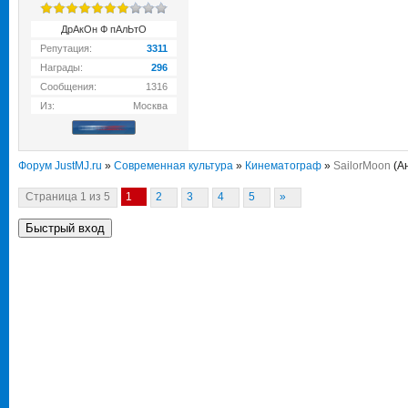
ДрАкОн Ф пАлЬтО
Репутация:
3311
Награды:
296
Сообщения:
1316
Из:
Москва
Форум JustMJ.ru
»
Современная культура
»
Кинематограф
»
SailorMoon
(А
Страница
1
из
5
1
2
3
4
5
»