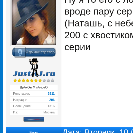
вроде пару сер
(Наташь, с неб
200 с хвостико
серии
ДрАкОн Ф пАлЬтО
Репутация:
3311
Награды:
296
Сообщения:
1316
Из:
Москва
Дата: Вторник, 10
Foxy