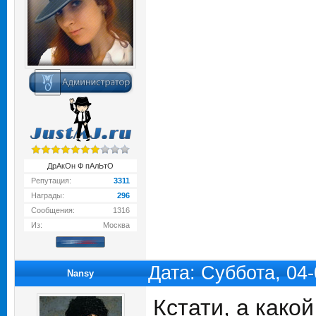
ДрАкОн Ф пАлЬтО
Репутация:
3311
Награды:
296
Сообщения:
1316
Из:
Москва
Дата: Суббота, 04
Nansy
Кстати, а како