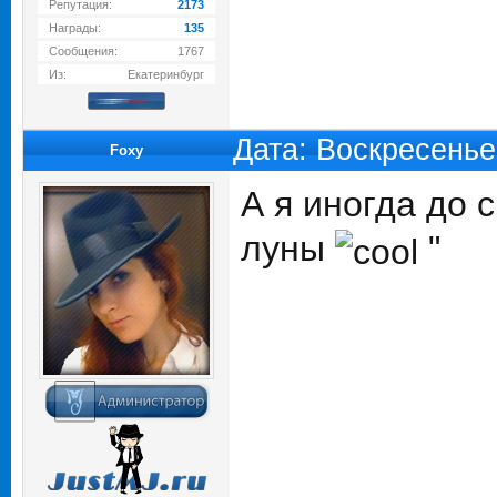
Репутация:
2173
Награды:
135
Сообщения:
1767
Из:
Екатеринбург
Дата: Воскресенье
Foxy
А я иногда до 
луны
"