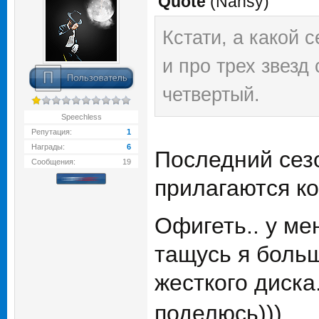
Quote
(
Nansy
)
Кстати, а какой 
и про трех звезд
четвертый.
Speechless
Репутация:
1
Награды:
6
Последний сезо
Сообщения:
19
прилагаются к
Офигеть.. у ме
тащусь я больш
жесткого диска
поделюсь)))