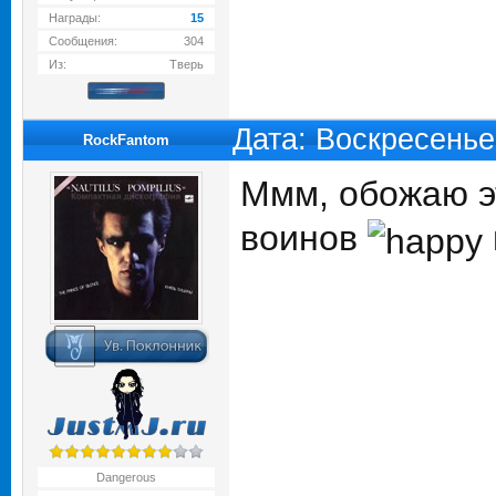
Награды:
15
Сообщения:
304
Из:
Тверь
Дата: Воскресенье
RockFantom
Ммм, обожаю эт
воинов
Dangerous