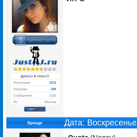
ДрАкОн Ф пАлЬтО
Репутация:
3311
Награды:
296
Сообщения:
1316
Из:
Москва
Дата: Воскресенье
Бренди