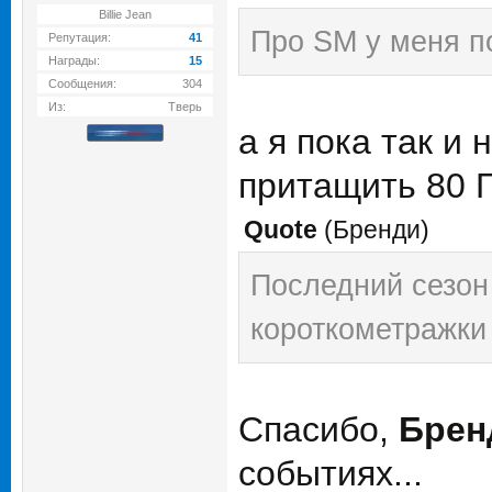
Billie Jean
Про SM у меня по
Репутация:
41
Награды:
15
Сообщения:
304
Из:
Тверь
а я пока так и
притащить 80 Гб
Quote
(
Бренди
)
Последний сезон 
короткометражки
Спасибо,
Брен
событиях...