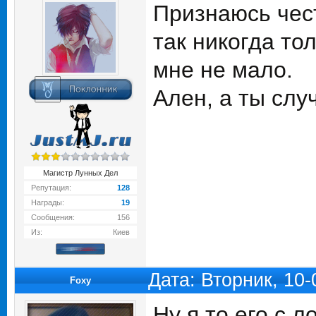
Признаюсь чест
так никогда то
мне не мало.
Ален, а ты слу
Магистр Лунных Дел
Репутация:
128
Награды:
19
Сообщения:
156
Из:
Киев
Дата: Вторник, 10
Foxy
Ну я то его с 