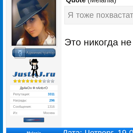
Quote
(
Melania
)
Я тоже похвастат
Это никогда не
ДрАкОн Ф пАлЬтО
Репутация:
3311
Награды:
296
Сообщения:
1316
Из:
Москва