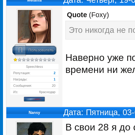
Дата: Четверг, 19
Melania
Quote
(
Foxy
)
Это никогда не п
Наверно уже по
времени ни ж
Speechless
Репутация:
2
Награды:
1
Сообщения:
20
Из:
Краснодар
Дата: Пятница, 03
Nansy
В свои 28 я до