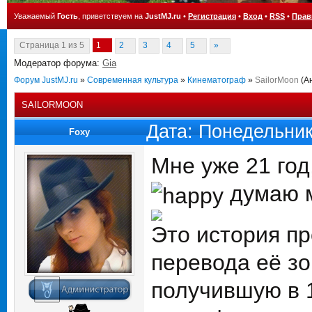
Уважаемый
Гость
, приветствуем на
JustMJ.ru
•
Регистрация
•
Вход
•
RSS
•
Прав
Страница
1
из
5
1
2
3
4
5
»
Модератор форума:
Gia
Форум JustMJ.ru
»
Современная культура
»
Кинематограф
»
SailorMoon
(А
SAILORMOON
Дата: Понедельник
Foxy
Мне уже 21 год
думаю м
Это история пр
перевода её зо
получившую в 