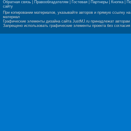
Обратная связь
|
Правообладателям
|
Гостевая
|
Партнеры
|
Кнопка
|
П
сайту
При копировании материалов, указывайте авторов и прямую ссылку на
материал
Графические элементы дизайна сайта JustMJ.ru принадлежат авторам
Запрещено использовать графические элементы проекта без согласия