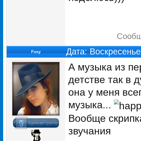
Сообщ
Дата: Воскресенье
Foxy
А музыка из пе
детстве так в 
она у меня все
музыка...
Вообще скрипка
звучания