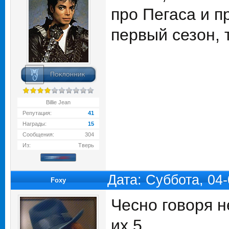
про Пегаса и п
первый сезон, 
Billie Jean
Репутация:
41
Награды:
15
Сообщения:
304
Из:
Тверь
Дата: Суббота, 04
Foxy
Чесно говоря н
их 5