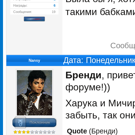
Награды:
6
такими бабкам
Сообщения:
19
Сообщ
Дата: Понедельник
Nansy
Бренди
, прив
форуме!))
Харука и Мичир
забыть, так он
Quote
(
Бренди
)