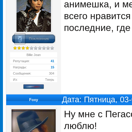
анимешка, и м
всего нравится
последние, где
Billie Jean
Репутация:
41
Награды:
15
Сообщения:
304
Из:
Тверь
Дата: Пятница, 03
Foxy
Ну мне с Пегас
люблю!