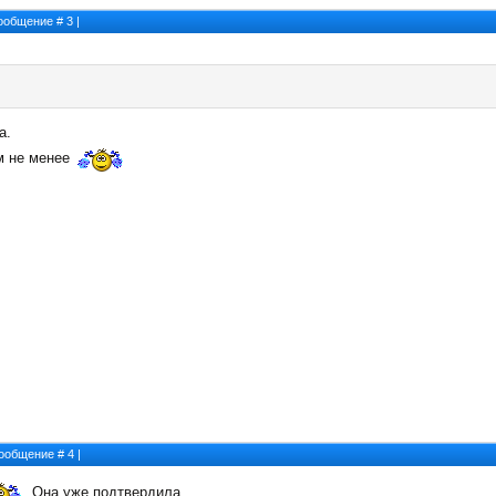
 Сообщение #
3
|
а.
м не менее
 Сообщение #
4
|
Она уже подтвердила.