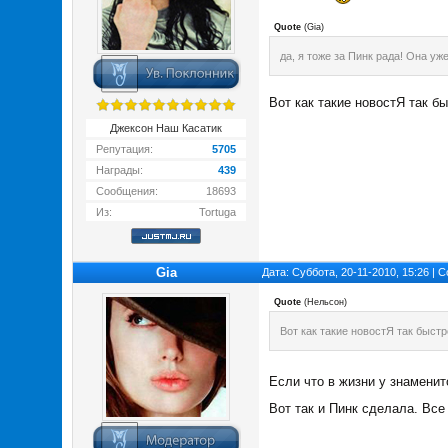
Quote
(
Gia
)
да, я тоже за Пинк рада! Она уж
Вот как такие новостЯ так бы
Джексон Наш Касатик
Репутация:
5705
Награды:
439
Сообщения:
18693
Из:
Tortuga
Gia
Дата: Суббота, 20-11-2010, 15:26 |
Quote
(
Нельсон
)
Вот как такие новостЯ так быстр
Если что в жизни у знаменит
Вот так и Пинк сделала. Все