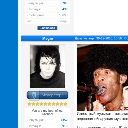
Репутация:
5705
Награды:
439
Сообщения:
18693
Из:
Tortuga
Megie
Дата: Четверг, 30-12-2010, 18:16 | 
You are my best of joy,
Известный музыкант, вокали
Michael
персонал обнаружил музыкан
Репутация:
7352
Награды:
913
По сведениям издания, 61-ле