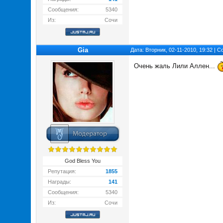
Сообщения:
5340
Из:
Сочи
Gia
Дата: Вторник, 02-11-2010, 19:32 |
Очень жаль Лили Аллен...
God Bless You
Репутация:
1855
Награды:
141
Сообщения:
5340
Из:
Сочи