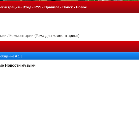
Регистрация
•
Вход
•
RSS
•
Правила
•
Поиск
•
Новое
ыки / Комментарии
(Тема для комментариев)
Сообщение #
1
|
еме
Новости музыки