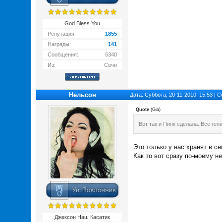
God Bless You
Репутация:
1855
Награды:
141
Сообщения:
5340
Из:
Сочи
Нельсон
Дата: Суббота, 20-11-2010, 15:53 |
Quote
(
Gia
)
Вот так и Пинк сделала. Все ген
Это только у нас хранят в с
Как то вот сразу по-моему не
Джексон Наш Касатик