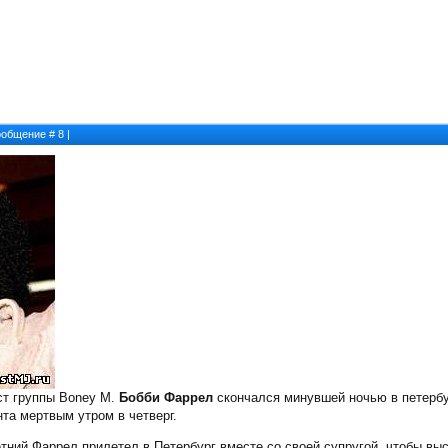
Сообщение #
8
|
ст группы Boney M.
Бобби Фаррел
скончался минувшей ночью в петербур
та мертвым утром в четверг.
тний Фаррел прилетел в Петербург вместе со своей супругой, чтобы выс