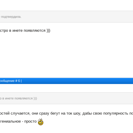
е подтвердила.
стро в инете появляются )))
 Сообщение #
6
|
о в инете появляются )))
остей случается, они сразу бегут на ток шоу, дабы свою популярность п
 гениальное - просто