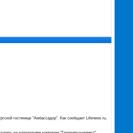
гской гостинице "Амбассадор". Как сообщает Lifenews.ru,
тупить на корпоративе компании "Газпромсоцинвест",