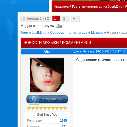
Уважаемый
Гость
, приветствуем на
JustMJ.ru
•
Страница
1
из
2
1
2
»
Модератор форума:
Gia
Форум JustMJ.ru
»
Современная культура
»
Музыка
»
Новости муз
НОВОСТИ МУЗЫКИ / КОММЕНТАРИИ
Gia
Дата: Четверг, 14-10-2010, 12:47 | 
Сюда пишем комментарии к т
God Bless You
Репутация:
1855
Награды:
141