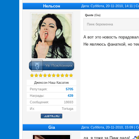
Нельсон
Дата: Суббота, 20-11-2010, 14:11 |
Quote
(
Gia
)
Пинк беременна
А вот это новость порадовал
Не являюсь фанаткой, но те
Джексон Наш Касатик
Репутация:
5705
Награды:
439
Сообщения:
18693
Из:
Tortuga
Gia
Дата: Суббота, 20-11-2010, 15:09 |
да, я тоже за Пинк рада!