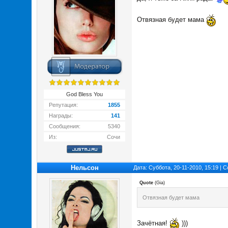
Отвязная будет мама
God Bless You
Репутация:
1855
Награды:
141
Сообщения:
5340
Из:
Сочи
Нельсон
Дата: Суббота, 20-11-2010, 15:19 |
Quote
(
Gia
)
Отвязная будет мама
Зачётная!
)))