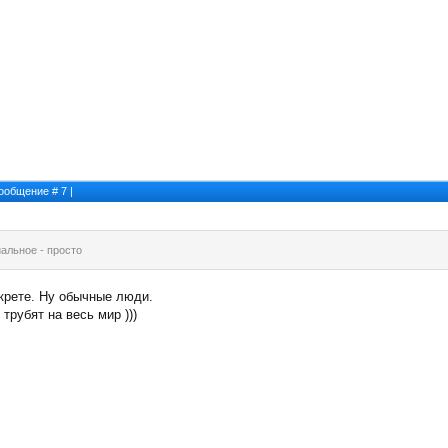
 Сообщение #
7
|
иальное - просто
екрете. Ну обычные люди.
 трубят на весь мир )))