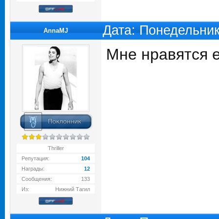
Дата: Понедельник
AnnaMJ
Мне нравятся е
Thriller
Репутация:
104
Награды:
12
Сообщения:
133
Из:
Нижний Тагил