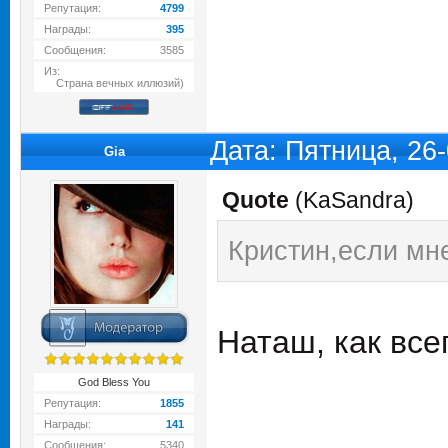
Репутация:
4799
Награды:
395
Сообщения:
3585
Из:
Страна вечных иллюзий)
Дата: Пятница, 26
Gia
Quote
(
KaSandra
)
Кристин,если мне
Наташ, как все
God Bless You
Репутация:
1855
Награды:
141
Сообщения:
5340