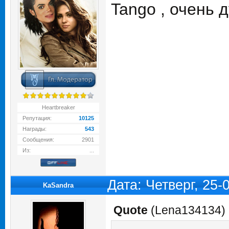
Tango , очень д
Heartbreaker
Репутация:
10125
Награды:
543
Сообщения:
2901
Из:
...
Дата: Четверг, 25
KaSandra
Quote
(
Lena134134
)