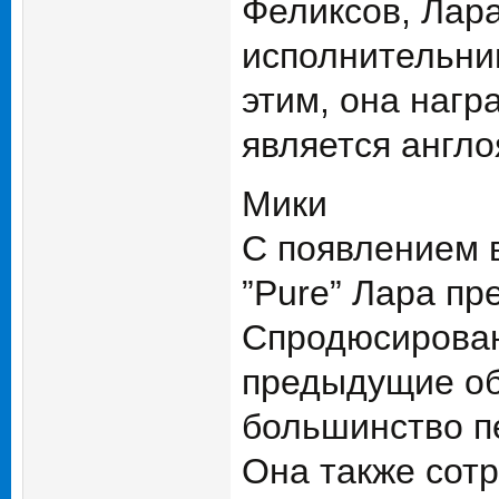
Феликсов, Лар
исполнительниц
этим, она нагр
является англ
Мики
С появлением в
”Pure” Лара пр
Спродюсирован
предыдущие оба
большинство пе
Она также сотру