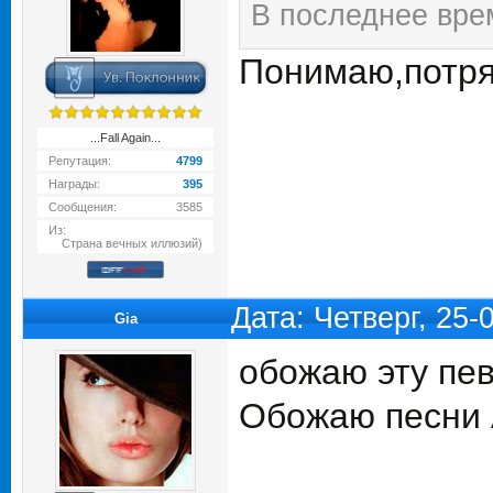
В последнее врем
Понимаю,потря
...Fall Again...
Репутация:
4799
Награды:
395
Сообщения:
3585
Из:
Страна вечных иллюзий)
Дата: Четверг, 25
Gia
обожаю эту пе
Обожаю песни Ad