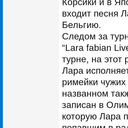
Корсики и в Яп
входит песня Л
Бельгию.
Следом за турн
“Lara fabian L
турне, на этот
Лара исполняет
римейки чужих п
названном также
записан в Олим
которую Лара п
попавшим в ра