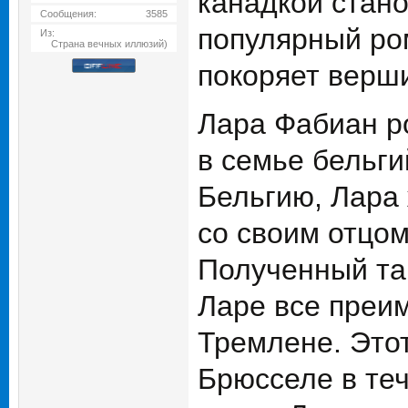
канадкой стано
Сообщения:
3585
популярный ро
Из:
Страна вечных иллюзий)
покоряет верш
Лара Фабиан ро
в семье бельги
Бельгию, Лара 
со своим отцом
Полученный та
Ларе все преим
Тремлене. Этот
Брюсселе в теч