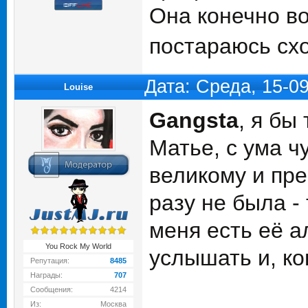
Она конечно в
постараюсь схо
Дата: Среда, 15-0
Louise
Gangsta
, я бы
Матье, с ума ч
великому и пре
разу не была -
меня есть её а
You Rock My World
услышать и, ко
Репутация:
8485
Награды:
707
Сообщения:
4214
Из:
Москва