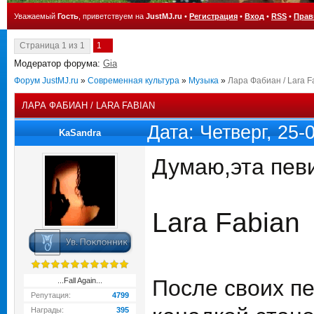
Уважаемый
Гость
, приветствуем на
JustMJ.ru
•
Регистрация
•
Вход
•
RSS
•
Прав
Страница
1
из
1
1
Модератор форума:
Gia
Форум JustMJ.ru
»
Современная культура
»
Музыка
»
Лара Фабиан / Lara F
ЛАРА ФАБИАН / LARA FABIAN
Дата: Четверг, 25
KaSandra
Думаю,эта певи
Lara Fabian
После своих пе
...Fall Again...
Репутация:
4799
Награды:
395