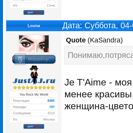
Из:
Сочи
Дата: Суббота, 04
Louise
Quote
(
KaSandra
)
Понимаю,потряса
Je T'Aime - мо
менее красивы,
You Rock My World
Репутация:
8485
женщина-цвето
Награды:
707
Сообщения:
4214
Из:
Москва