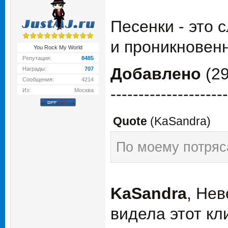
Песенки - это 
и проникновен
You Rock My World
Репутация:
8485
Добавлено
(29
Награды:
707
Сообщения:
4214
---------------------
Из:
Москва
Quote
(
KaSandra
)
По моему потряс
KaSandra
, Нев
видела этот кл