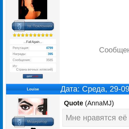
...Fall Again...
Сообщен
Репутация:
4799
Награды:
395
Сообщения:
3585
Из:
Страна вечных иллюзий)
Дата: Среда, 29-0
Louise
Quote
(
AnnaMJ
)
Мне нравятся её 