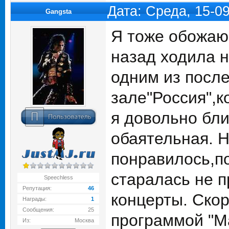
Дата: Среда, 15-0
Gangsta
Я тоже обожаю 
назад ходила н
одним из посл
зале"Россия",к
я довольно бли
обаятельная. 
понравилось,п
старалась не п
Speechless
Репутация:
46
концерты. Скор
Награды:
1
Сообщения:
25
программой "М
Из:
Москва