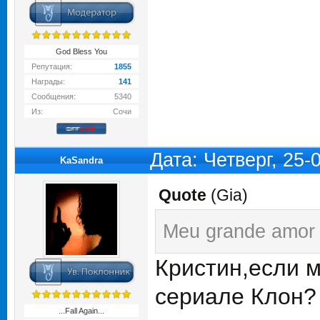
God Bless You
Репутация:
1855
Награды:
141
Сообщения:
5340
Из:
Сочи
Дата: Четверг, 25
KaSandra
Quote
(
Gia
)
Meu grande amor
Кристин,если м
сериале Клон
...Fall Again...