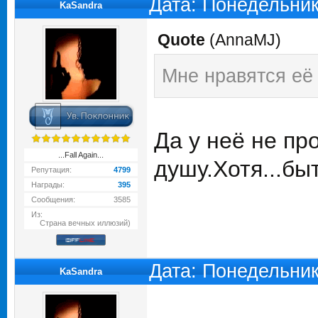
Дата: Понедельник
KaSandra
Quote
(
AnnaMJ
)
Мне нравятся её 
Да у неё не п
...Fall Again...
душу.Хотя...бы
Репутация:
4799
Награды:
395
Сообщения:
3585
Из:
Страна вечных иллюзий)
Дата: Понедельник
KaSandra