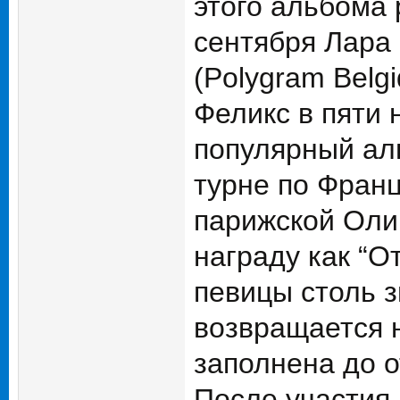
этого альбома 
сентября Лара 
(Polygram Belg
Феликс в пяти 
популярный аль
турне по Франц
парижской Олим
награду как “О
певицы столь з
возвращается на
заполнена до о
После участия 