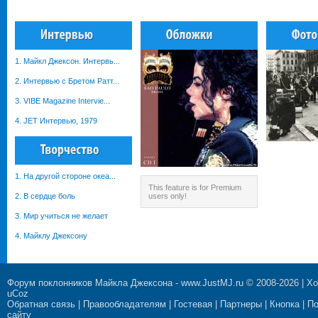
1. Майкл Джексон. Интервь...
2. Интервью с Бретом Ратт...
3. VIBE Magazine Intervie...
4. JET Интервью, 1979
1. На другой стороне океа...
This feature is for Premium
2. В сердце боль
users only!
3. Мир учиться не желает
4. Майклу Джексону
Форум поклонников Майкла Джексона
-
www.JustMJ.ru
© 2008-2026 |
Хо
uCoz
Обратная связь
|
Правообладателям
|
Гостевая
|
Партнеры
|
Кнопка
|
П
сайту