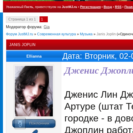
Уважаемый
Гость
, приветствуем на
JustMJ.ru
•
Регистрация
•
Вход
•
RSS
•
Прав
Страница
1
из
1
1
Модератор форума:
Gia
Форум JustMJ.ru
»
Современная культура
»
Музыка
»
Janis Joplin
(«Одиноч
JANIS JOPLIN
Дата: Вторник, 02
Ellianna
Дженис Джопл
Дженис Лин Джо
Артуре (штат 
городке - в до
Джоплин работа