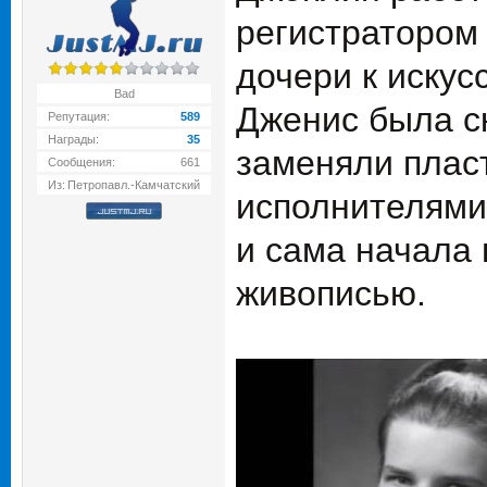
регистратором
дочери к искус
Bad
Дженис была ск
Репутация:
589
Награды:
35
заменяли плас
Сообщения:
661
Из:
Петропавл.-Камчатский
исполнителями 
и сама начала 
живописью.