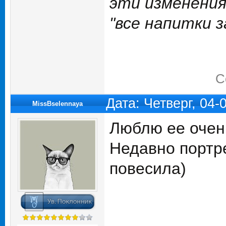
эти изменения
"все напитки з
С
Дата: Четверг, 04
MissBselennaya
Люблю ее очень
Недавно портре
повесила)