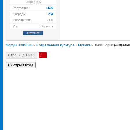
Dangerous
Репутация:
5606
Награды:
254
Сообщения:
2301
Из:
Воронеж
Форум JustMJ.ru
»
Современная культура
»
Музыка
»
Janis Joplin
(«Одиноч
Страница
1
из
1
1