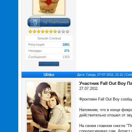
Smooth Criminal
Репутация:
1891
Награды:
271
Сообщения:
1353
Ulitko
Дата: Среда, 27-07-2011, 21:11 | С
Участник Fall Out Boy 
27.07.2011
Фронтмен Fall Out Boy сообщ
Напомним, что в конце февр
действительно отошел от зв
На своем главном сингле “Th
спродюсировал сам. Артист п