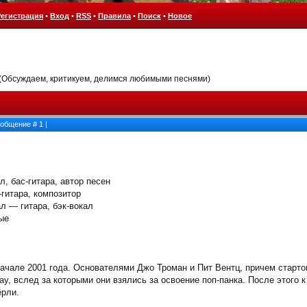
Регистрация
•
Вход
•
RSS
•
Правила
•
Поиск
•
Новое
(Обсуждаем, критикуем, делимся любимыми песнями)
Сообщение #
1
|
л, бас-гитара, автор песен
гитара, композитор
 — гитара, бэк-вокал
ые
ачале 2001 года. Основателями Джо Троман и Пит Вентц, причем старто
y, вслед за которыми они взялись за освоение поп-панка. После этого 
ёрли.