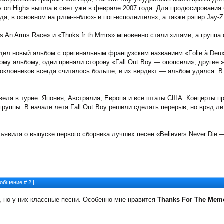
ty on High» вышла в свет уже в феврале 2007 года. Для продюсирования
а, в основном на ритм-н-блюз- и поп-исполнителях, а также рэпер Jay-Z
It's An Arms Race» и «Thnks fr th Mmrs» мгновенно стали хитами, а групп
идел новый альбом с оригинальным французским названием «Folie à Deux
ому альбому, одни приняли сторону «Fall Out Boy — опопсели», другие ж
оклонников всегда считалось больше, и их вердикт — альбом удался. В
овела в турне. Япония, Австралия, Европа и все штаты США. Концерты п
уппы. В начале лета Fall Out Boy решили сделать перерыв, но вряд ли
бъявила о выпуске первого сборника лучших песен «Believers Never Die 
Сообщение #
2
|
, но у них классные песни. Особенно мне нравится
Thanks For The Mem