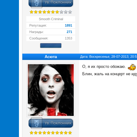
Smooth Criminal
Репутация:
1891
Награды:
271
Сообщения:
1353
Асюта
Дата: Воскресенье, 28-07-2013, 20:
О, я их просто обожаю.
Блин, жаль на концерт не и