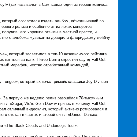
Boy!» (так назывался в Симпсонах один из героев комикса
л, который согласился издать альбом, объединивший по
первого релиза и особенно от их ярких концертов
», получившего хорошие отзывы в местной прессе, и
бютного альбома музыканты доверили флоридскому лейблу
ve», который засветился в топ-10 независимого рейтинга
 взяться за панк. Питер Вентц окрестил саунд Fall Out
ртный марафон, честно отработанный командой,
My Tongue», который включал римейк классики Joy Division
ee». За первую же неделю релиз разошёлся 70-тысячным
нгл «Sugar, We're Goin Down» принес в копилку Fall Out
грал отличный видеоклип, который активно ротировался и
го отстал в чартах и второй сингл «Dance, Dance».
м «The Black Clouds аnd Underdogs Tour».
записи нового альбома, третьего по счёту. Пластинка,