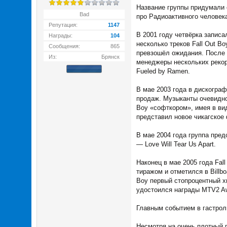
Название группы придумали с
Bad
про Радиоактивного человека
Репутация:
1147
В 2001 году четвёрка записа
Награды:
104
несколько треков Fall Out B
Сообщения:
865
превзошёл ожидания. После п
Из:
Брянск
менеджеры нескольких реко
Fueled by Ramen.
В мае 2003 года в дискограф
продаж. Музыканты очевидно 
Boy «софткором», имея в ви
представил новое чикагское
В мае 2004 года группа пред
— Love Will Tear Us Apart.
Наконец в мае 2005 года Fal
тиражом и отметился в Billb
Boy первый стопроцентный хи
удостоился награды MTV2 Awa
Главным событием в гастроль
Несмотря на очень плотный г