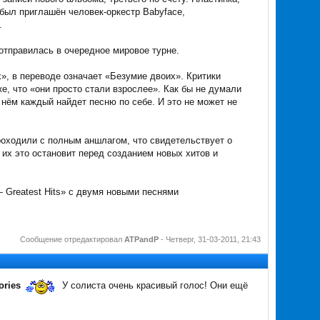
 был приглашён человек-оркестр Babyface,
.
а отправилась в очередное мировое турне.
», в переводе означает «Безумие двоих». Критики
е, что «они просто стали взрослее». Как бы не думали
 нём каждый найдет песню по себе. И это не может не
роходили с полным аншлагом, что свидетельствует о
 их это остановит перед созданием новых хитов и
— Greatest Hits» с двумя новыми песнями
Сообщение отредактировал
ATPandP
-
Четверг, 31-03-2011, 21:43
ories
У солиста очень красивый голос! Они ещё