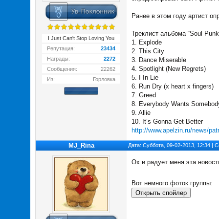
Ранее в этом году артист опр
Треклист альбома “Soul Punk
I Just Can't Stop Loving You
1. Explode
Репутация:
23434
2. This City
Награды:
2272
3. Dance Miserable
4. Spotlight (New Regrets)
Сообщения:
22262
5. I In Lie
Из:
Горловка
6. Run Dry (x heart x fingers)
7. Greed
8. Everybody Wants Somebod
9. Allie
10. It’s Gonna Get Better
http://www.apelzin.ru/news/patr
MJ_Rina
Дата: Суббота, 09-02-2013, 12:34 |
Ох и радует меня эта новост
Вот немного фоток группы: