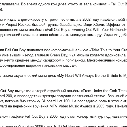
лушатели. Во время одного концерта кто-то из зала крикнул: «Fall Out 
).
ла и издала демо-кассету с тремя песнями, а в 2002 году нашёлся лейб
oy и Project Rocket, бывшей группы барабанщика Энди Хёрли. Эффект от 
оявления мини-альбома «Fall Out Boy’s Evening Out With Your Girlfriend
рд-компаний начали активно обхаживать молодую команду. Издание де
ии Fall Out Boy появился полноформатный альбом «Take This to Your Gra
уже вышли из-под влияния Green Day, чья музыка когда-то вдохновила их
ду нечто среднее между хардкором и поп-панком. Многомесячный конце
 формирование широким панковским массам.
ставила акустический мини-диск «My Heart Will Always Be the B-Side to 
l Out Boy выпустили второй студийный альбом «From Under the Cork Tr
oard 200, а впоследствии трижды получил платиновый статус. Взрывной си
т, покорив 8-ю строчку Billboard Hot 100. Не последнюю роль в этом сы
rd на церемонии вручения MTV Video Music Awards в 2005 году. Ненамно
ном графике Fall Out Boy в 2006 году стал концертный тур под название
астрольный график 2006 года, Fall Out Boy умудрились найти время для 