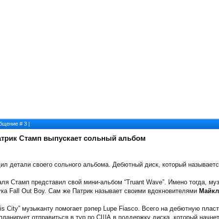
ообщение #
3
|
Патрик Стамп выпускает сольный альбом
ил детали своего сольного альбома. Дебютный диск, который называется
аля Стамп представил свой мини-альбом “Truant Wave”. Имено тогда, му
ука Fall Out Boy. Сам же Патрик называет своими вдохновителями
Майкл
is City” музыканту помогает рэпер Lupe Fiasco. Всего на дебютную плас
ланирует отправиться в тур по США в поддержку диска, который начнет