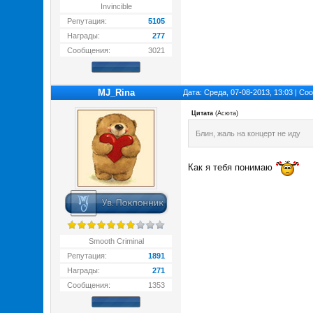
Invincible
Репутация:
5105
Награды:
277
Сообщения:
3021
MJ_Rina
Дата: Среда, 07-08-2013, 13:03 | С
Цитата
(
Асюта
)
Блин, жаль на концерт не иду
Как я тебя понимаю
Smooth Criminal
Репутация:
1891
Награды:
271
Сообщения:
1353