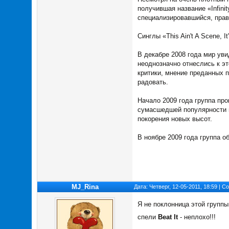
получившая название «Infini
специализировавшийся, правд
Синглы «This Ain't A Scene, 
В декабре 2008 года мир ув
неоднозначно отнеслись к эт
критики, мнение преданных п
радовать.
Начало 2009 года группа пр
сумасшедшей популярности гр
покорения новых высот.
В ноябре 2009 года группа о
MJ_Rina
Дата: Четверг, 12-05-2011, 18:59 | 
Я не поклонница этой группы
спели
Beat It
- неплохо!!!