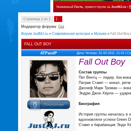
Уважаемый
Гость
, приветствуем на
JustMJ.ru
•
Страница
1
из
1
1
Модератор форума:
Gia
Форум JustMJ.ru
»
Современная культура
»
Музыка
»
Fall Out Boy
FALL OUT BOY
ATPandP
Дата: Четверг, 31-03-2011, 21:41 | 
Fall Out Boy
Состав группы
Пит Вентц — лидер, бэк-вока
Патрик Стамп — вокал, ритм-
Джозеф Марк Троман — вокал
Эндрю Джон Хёрли — ударн
Биография
История группы началась в н
вдохновляли успехи Green Da
Стамп и барабанщик Энди Х