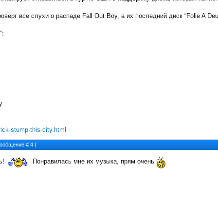
оверг все слухи о распаде Fall Out Boy, а их последний диск “Folie A De
”:
y
ick-stump-this-city.html
 Сообщение #
4
|
ь!
Понравилась мне их музыка, прям очень