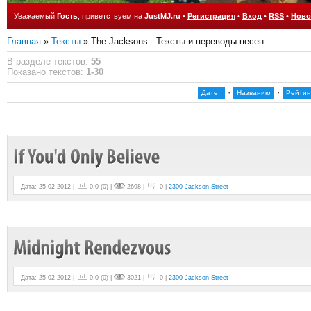
Уважаемый
Гость
, приветствуем на
JustMJ.ru
•
Регистрация
•
Вход
•
RSS
•
Ново
Главная
»
Тексты
» The Jacksons - Тексты и переводы песен
В разделе текстов
:
55
Показано текстов
:
1-30
·
·
Дате
Названию
Рейтин
Дата: 25-02-2012 |
0.0
(
0
) |
2698 |
0 |
2300 Jackson Street
Дата: 25-02-2012 |
0.0
(
0
) |
3021 |
0 |
2300 Jackson Street