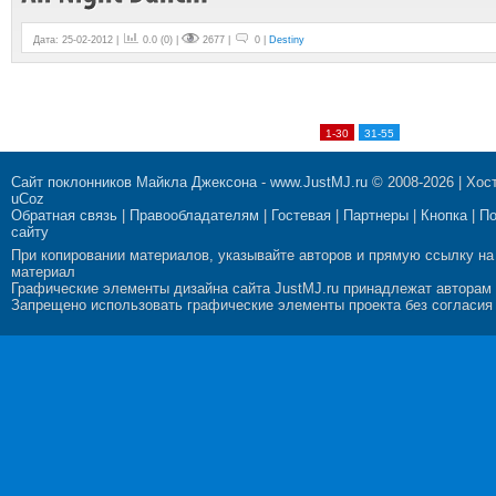
Дата: 25-02-2012 |
0.0
(
0
) |
2677 |
0 |
Destiny
1-30
31-55
Сайт поклонников Майкла Джексона
-
www.JustMJ.ru
© 2008-2026 |
Хост
uCoz
Обратная связь
|
Правообладателям
|
Гостевая
|
Партнеры
|
Кнопка
|
П
сайту
При копировании материалов, указывайте авторов и прямую ссылку на
материал
Графические элементы дизайна сайта JustMJ.ru принадлежат авторам
Запрещено использовать графические элементы проекта без согласия