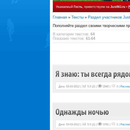
Уважаемый
Гость
, приветствуем на
JustMJ.ru
•
Главная
»
Тексты
»
Раздел участников Jus
Пополняйте раздел своими творческими п
В категории текстов
:
64
Показано текстов
:
61-64
Дата: 03-03-2012 |
5.0
(
2
) |
2940 |
0 |
Расска
Дата: 03-03-2012 |
5.0
(
1
) |
3781 |
1 |
Расска