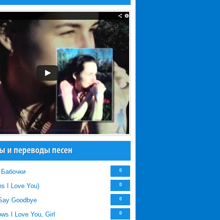
 / Бабочки
0
s I Love You)
0
Say Goodbye
0
s I Love You, Girl
0