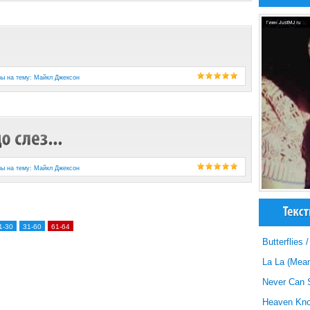
зы на тему: Майкл Джексон
зы на тему: Майкл Джексон
1-30
31-60
61-64
Butterflies
La La (Mean
Never Can 
Heaven Know