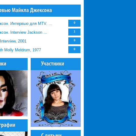
сон. Интервью для MTV. ...
0
он. Interview Jackson ...
1
nterview, 2001
0
ith Molly Meldrum, 1977
0