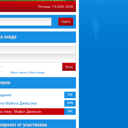
Пятница, 7.8.2026, 23:06
Найти
ть
Вход
Забыл пароль
|
Регистрация
идения
[15]
яти Майкла Джексона
[205]
на тему: Майкл Джексон
[64]