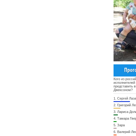
Кого из росси
исполнителей
представить в
Джексоном?
1.
Сергей Лаз
2.
Григорий Ле
3.
Лариса Дол
4.
Тамара Гве
5.
Зара
6.
Валерий Ле