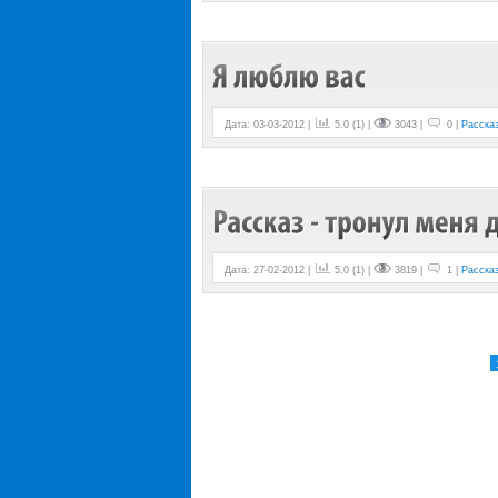
Дата: 03-03-2012 |
5.0
(
1
) |
3043 |
0 |
Расска
Дата: 27-02-2012 |
5.0
(
1
) |
3819 |
1 |
Расска