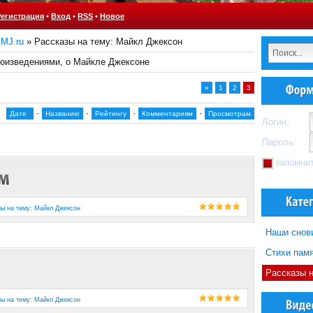
Регистрация
•
Вход
•
RSS
•
Новое
tMJ.ru
» Рассказы на тему: Майкл Джексон
роизведениями, о Майкле Джексоне
«
1
2
3
·
·
·
·
Дате
Названию
Рейтингу
Комментариям
Просмотрам
Логин:
Пароль:
запомни
зы на тему: Майкл Джексон
Наши снов
Стихи пам
Рассказы 
зы на тему: Майкл Джексон