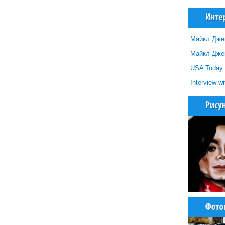
Майкл Джек
Майкл Джекс
USA Today I
Interview w