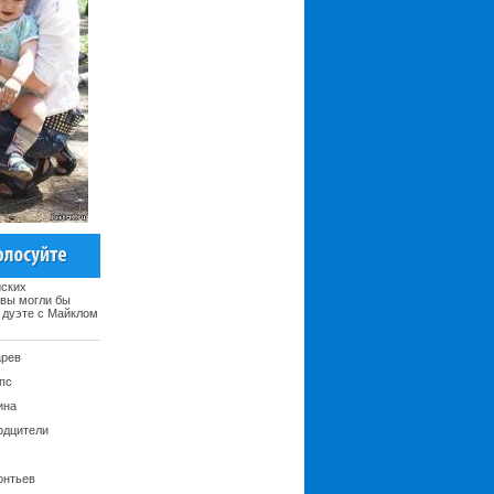
йских
 вы могли бы
 дуэте с Майклом
арев
пс
ина
рдцители
онтьев