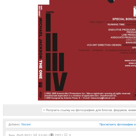
+ Получить ссылку на фотографию для блогов, форумов, ком
Добавил
:
Vincent
Просмотреть фотографию в
Дата: 20-07-2013 |
0.0 (0) |
1572 |
0