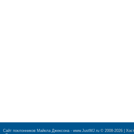
Сайт поклонников Майкла Джексона
-
www.JustMJ.ru
© 2008-2026 |
Хост