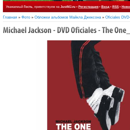
Уважаемый
Гость
, приветствуем на
JustMJ.ru
•
Регистрация
•
Вход
•
RSS
•
Ново
Главная
»
Фото
»
Обложки альбомов Майкла Джексона
»
Oficiales DV