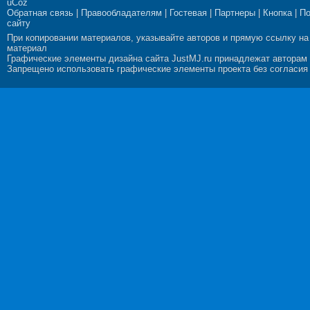
uCoz
Обратная связь
|
Правообладателям
|
Гостевая
|
Партнеры
|
Кнопка
|
П
сайту
При копировании материалов, указывайте авторов и прямую ссылку на
материал
Графические элементы дизайна сайта JustMJ.ru принадлежат авторам
Запрещено использовать графические элементы проекта без согласия