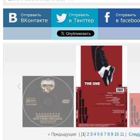
« Предыдущая
| [
1
]
2
3
4
5
6
7
8
9
10
11
|
След