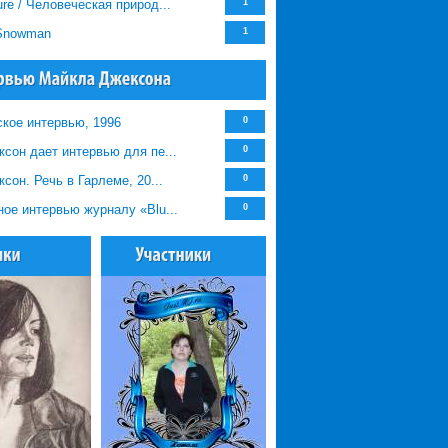
re / Человеческая природ...
1
 Snowman
1
кое интервью, 1996
0
сон дает интервью для пе...
0
сон. Речь в Гарлеме, 20...
0
ое интервью журналу «Blu...
0