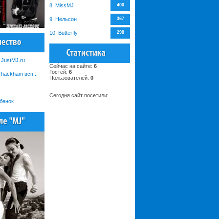
8. MissMJ
400
9. Нельсон
367
10. Butterfly
298
JustMJ.ru
Сейчас на сайте:
6
Гостей:
6
Thackham всп...
Пользователей:
0
Сегодня сайт посетили:
бенок