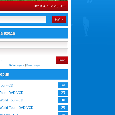
Пятница, 7.8.2026, 04:31
Найти
ть
Вход
Забыл пароль
|
Регистрация
Tour - CD
[17]
Tour - DVD-VCD
[33]
World Tour - CD
[41]
World Tour - DVD-VCD
[41]
[63]