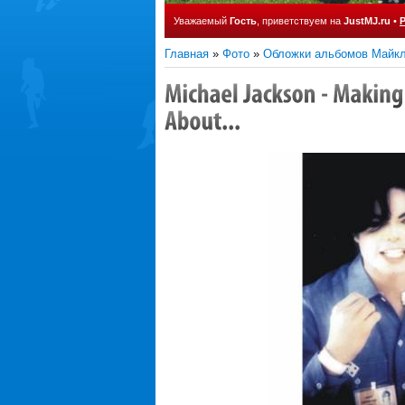
Уважаемый
Гость
, приветствуем на
JustMJ.ru
•
Главная
»
Фото
»
Обложки альбомов Майк