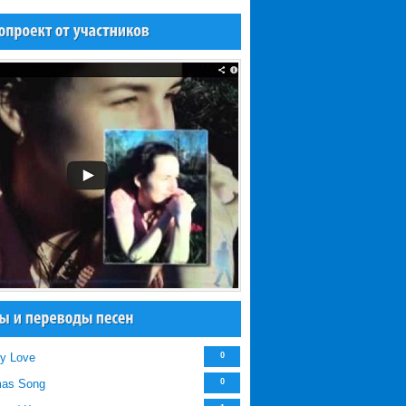
y Love
0
mas Song
0