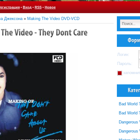
Регистрация
•
Вход
•
RSS
•
Новое
ла Джексона
»
Making The Video DVD-VCD
Логин:
Пароль:
запомни
Bad World 
Bad World 
Dangerous 
Dangerous 