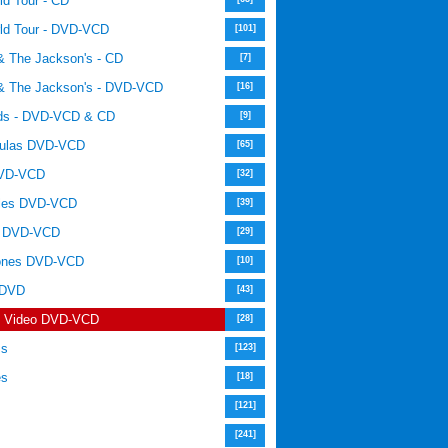
ld Tour - CD
rld Tour - DVD-VCD
[101]
& The Jackson's - CD
[7]
& The Jackson's - DVD-VCD
[16]
ds - DVD-VCD & CD
[9]
tulas DVD-VCD
[65]
DVD-VCD
[32]
les DVD-VCD
[39]
s DVD-VCD
[29]
iones DVD-VCD
[10]
 DVD
[43]
e Video DVD-VCD
[28]
ms
[123]
es
[18]
s
[121]
[241]