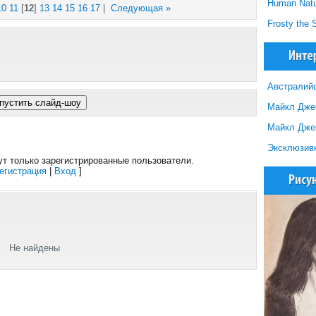
Human Natu
10
11
[
12
]
13
14
15
16
17
|
Следующая »
Frosty the
Австралийс
Майкл Джек
Майкл Джек
Эксклюзивн
т только зарегистрированные пользователи.
егистрация
|
Вход
]
Не найдены