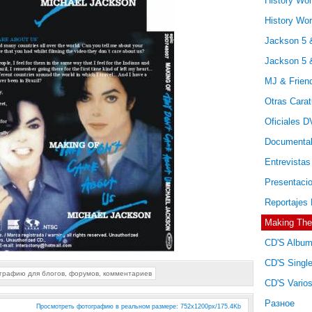
History Wor
History Wo
Jackson 5 
Jackson 5 
MJ & Frien
Otras Cara
Oficiales 
Documenta
Entrevista
Presentac
Reportajes
Making Th
CD'S Albu
CD'S Singl
ографию для блогов, форумов, комментариев
CD'S Vario
Разное
Просмотреть фотографию в реальном размере
: 752x1200px/175.4Kb