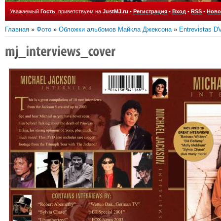
Уважаемый
Гость
, приветствуем на
JustMJ.ru
•
Регистрация
•
Вход
•
RSS
•
Ново
Главная
»
Фото
»
Обложки альбомов Майкла Джексона
»
Entrevistas 