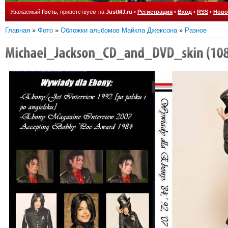
Уважаемый
Гость
, приветствуем на
JustMJ.ru
•
Регистрация
•
Вход
•
RSS
•
Ново
Главная
»
Фото
»
Обложки альбомов Майкла Джексона
»
Разное