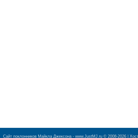
Сайт поклонников Майкла Джексона
-
www.JustMJ.ru
© 2008-2026 |
Хост