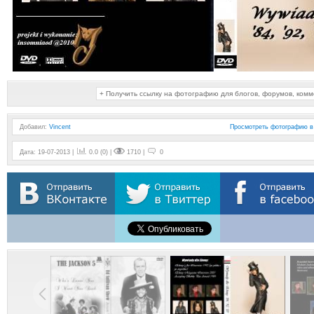
+ Получить ссылку на фотографию для блогов, форумов, ком
Добавил
:
Vincent
Просмотреть фотографию в
Дата: 19-07-2013 |
0.0 (0) |
1710 |
0