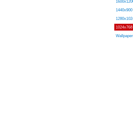
1600x120
1440x900
1280x102
1024x768
Wallpape