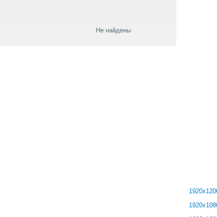
Не найдены
Логин:
Пароль:
запомн
1920x120
1920x108