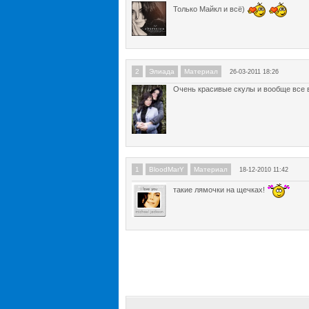
Только Майкл и всё)
2
Элиада
Материал
26-03-2011 18:26
Очень красивые скулы и вообще все в
1
BloodMarY
Материал
18-12-2010 11:42
такие лямочки на щечках!