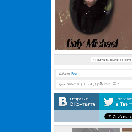
+ Получить ссылку на фот
Добавил
:
Foxy
Дата: 29-09-2008 |
4.4 (5) |
2242 |
4