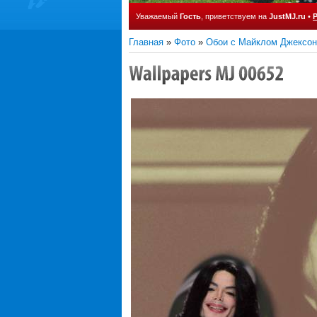
Уважаемый
Гость
, приветствуем на
JustMJ.ru
•
Главная
»
Фото
»
Обои с Майклом Джексо