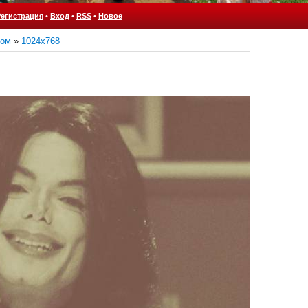
Регистрация
•
Вход
•
RSS
•
Новое
ном
»
1024x768