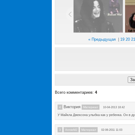
« Предыдущая
|
19
20
2
Всего комментариев
:
4
Виктория
4
Материал
10-04-2013 18:42
У Майкла Джексона улыбка как у ребенка. Он в д
3
AnnieMJ
Материал
02-06-2011 11:03