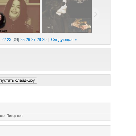
1
22
23
[
24
]
25
26
27
28
29
|
Следующая »
Поря
уше- Питер пен!