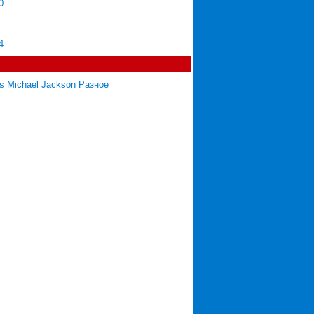
0
[4]
[7]
4
[34]
[673]
rs Michael Jackson Разное
[171]