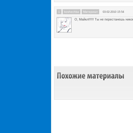
1
koshechka
Материал
03-02-2010 15:54
О, Майкл!!!!!! Ты не перестанешь никог