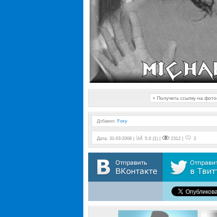
+ Получить ссылку на фот
Добавил
:
Foxy
Дата: 31-03-2008 |
5.0 (1) |
2312 |
2