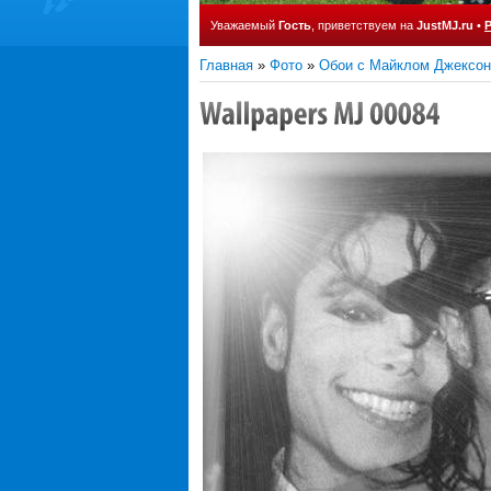
Уважаемый
Гость
, приветствуем на
JustMJ.ru
•
Главная
»
Фото
»
Обои с Майклом Джексо