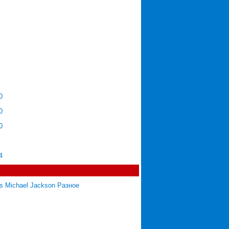
ить
Вход
Забыл пароль
|
Регистрация
0
[66]
0
[31]
0
[4]
[7]
4
[34]
[673]
rs Michael Jackson Разное
[171]