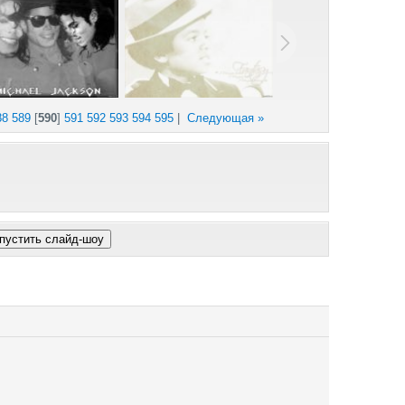
88
589
[
590
]
591
592
593
594
595
|
Следующая »
Поря