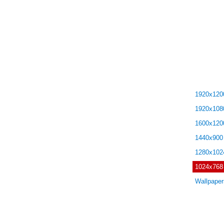
Логин:
Пароль:
запомн
1920x120
1920x108
1600x120
1440x900
1280x102
1024x768
Wallpape