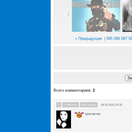
« Предыдущая
|
585
586
587
5
Всего комментариев
:
2
2
Childhood
Материал
04-02-2010 20:20
красавчик