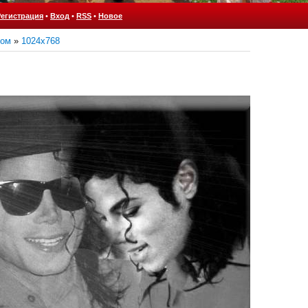
Регистрация
•
Вход
•
RSS
•
Новое
ном
»
1024x768