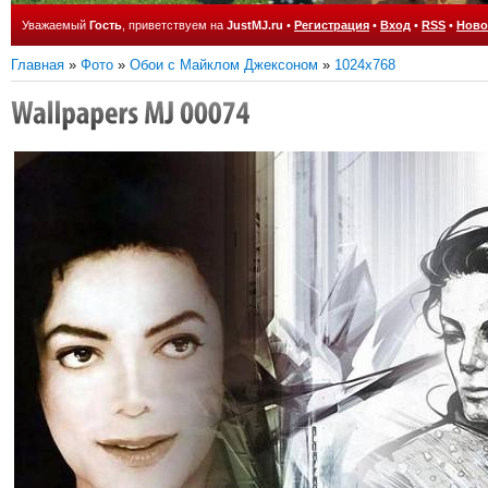
Уважаемый
Гость
, приветствуем на
JustMJ.ru
•
Регистрация
•
Вход
•
RSS
•
Ново
Главная
»
Фото
»
Обои с Майклом Джексоном
»
1024x768