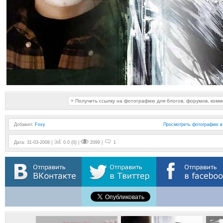
+ Получить ссылку на фотографию для блогов, форумов, ком
Добавил
:
Foxy
Просмотреть фотографию в
Дата: 31-03-2008 |
0.0 (0) |
2099 |
1