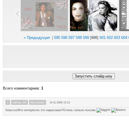
« Предыдущая
|
595
596
597
598
599
[
600
]
601
602
603
604
Всего комментариев
:
1
1
aleksa_92
Материал
14-11-2009 13:13
Классно!Кто интересно это нарисовал?Очень сильно похоже