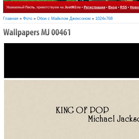
Уважаемый
Гость
, приветствуем на
JustMJ.ru
•
Регистрация
•
Вход
•
RSS
•
Ново
Главная
»
Фото
»
Обои с Майклом Джексоном
»
1024x768