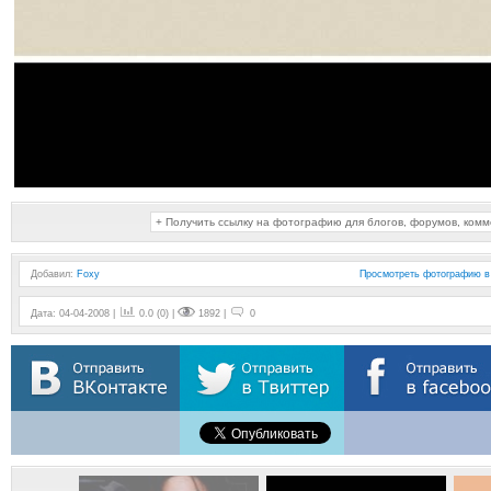
+ Получить ссылку на фотографию для блогов, форумов, ком
Добавил
:
Foxy
Просмотреть фотографию в
Дата: 04-04-2008 |
0.0 (0) |
1892 |
0