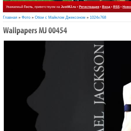
Уважаемый
Гость
, приветствуем на
JustMJ.ru
•
Регистрация
•
Вход
•
RSS
•
Ново
Главная
»
Фото
»
Обои с Майклом Джексоном
»
1024x768