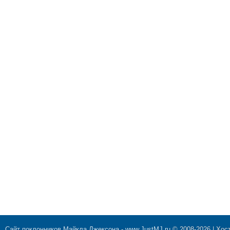
Сайт поклонников Майкла Джексона
-
www.JustMJ.ru
© 2008-2026 |
Хост