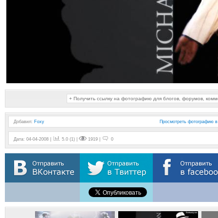
+ Получить ссылку на фотографию для блогов, форумов, ком
Добавил
:
Foxy
Просмотреть фотографию в
Дата: 04-04-2008 |
5.0 (1) |
1919 |
0