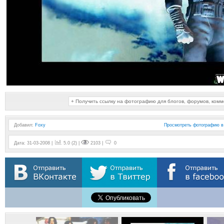
+ Получить ссылку на фотографию для блогов, форумов, ком
Добавил
:
Foxy
Просмотреть фотографию в
Дата: 31-03-2008 |
5.0 (2) |
2103 |
0