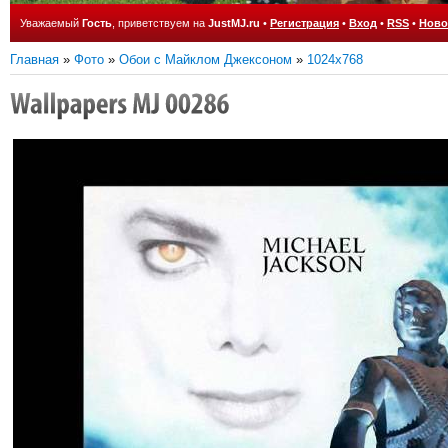
Уважаемый
Гость
, приветствуем на
JustMJ.ru
•
Регистрация
•
Вход
•
RSS
•
Ново
Главная
»
Фото
»
Обои с Майклом Джексоном
»
1024x768