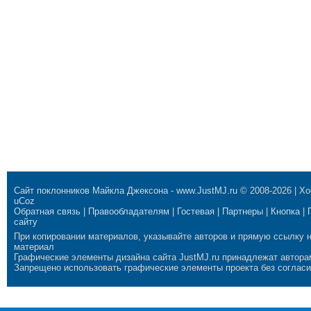
Сайт поклонников Майкла Джексона
-
www.JustMJ.ru
© 2008-2026 |
Хо
uCoz
Обратная связь
|
Правообладателям
|
Гостевая
|
Партнеры
|
Кнопка
|
сайту
При копировании материалов, указывайте авторов и прямую ссылку 
материал
Графические элементы дизайна сайта JustMJ.ru принадлежат автора
Запрещено использовать графические элементы проекта без согласи