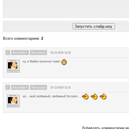
Всего комментариев
:
2
2
BloodMarY
Материал
22-12-2010 11:32
ну и Майкл конечно тоже!
1
BloodMarY
Материал
22-12-2010 11:31
ах... мой любимый, любимый Scream...
Добавлять комментарии мо