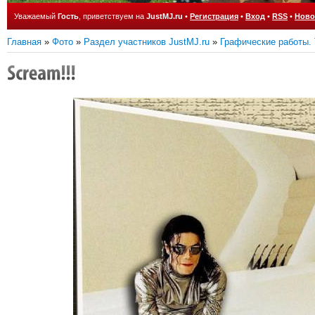
Уважаемый
Гость
, приветствуем на
JustMJ.ru
•
Регистрация
•
Вход
•
RSS
•
Ново
Главная
»
Фото
»
Раздел участников JustMJ.ru
»
Графические работы.