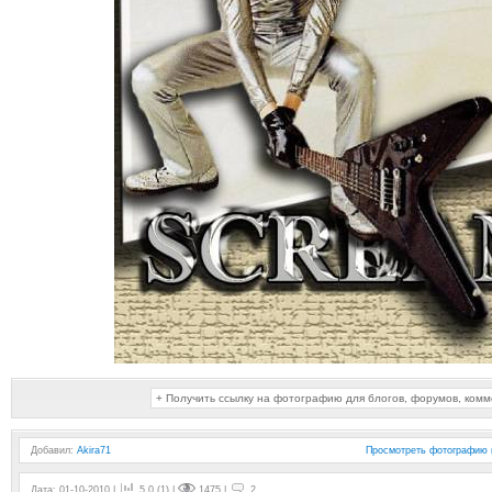
+ Получить ссылку на фотографию для блогов, форумов, ком
Добавил
:
Akira71
Просмотреть фотографию 
Дата: 01-10-2010 |
5.0 (1) |
1475 |
2